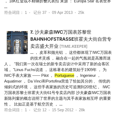
， 18K红金或不精钢折叠式表扣 来源 ： Europa Star 名表世界
...
符合词目： 1 - 记分 37 - 09 Apr 2013 - 25k
7.
沙夫豪森IWC万国表苏黎世
BAHNHOFSTRASSE班霍夫大街自营专
卖店盛大开业
[TIME.KEEPER]
...
， 皮革和抛光铝 ， 这些都体现了IWC万国表
的技术灵感 ， 融合在一起的气氛就是高雅而迷
人 。 "我们第一次在瑞士的新专卖店设计中采用了新的会客区
域 。"Linus Fuchs说道 ， 这栋著名的建筑始于1909年 ， 为
IWC手表大家族 —— Pilot ，
Portuguese
， Ingenieur ，
Aquatimer ， Da Vinci和Portofina营造了恰如其分的 、 传统的
倾斜式的环境 ， 这些手表家族的历史可追溯到20世纪 。 IWC
万国表苏黎士班霍夫大街61号专卖店内部 沙夫豪森IWC万国表
新陈列窗的概念说明了世界的主题与其手表家族相互呼 的重要
性 。 比如正是基于航空历史 ，
...
符合词目： 1 - 记分 12 - 15 Sep 2012 - 28k