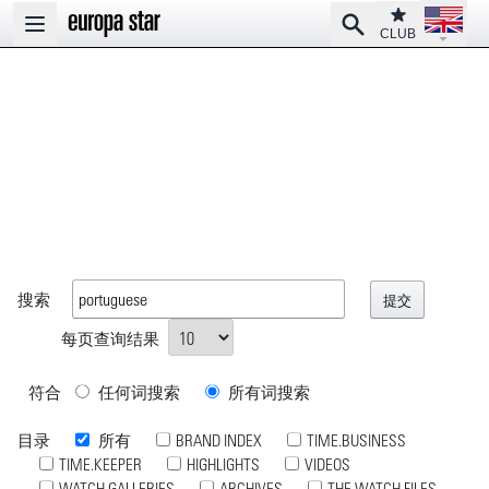
Open la
Club
Search
Open main menu
CLUB
搜索
每页查询结果
符合
任何词搜索
所有词搜索
目录
所有
BRAND INDEX
TIME.BUSINESS
TIME.KEEPER
HIGHLIGHTS
VIDEOS
WATCH GALLERIES
ARCHIVES
THE WATCH FILES