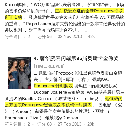
Knoop解释 。"IWC万国品牌代表著高雅 、 永恒的钟表 。 市场
的需求仍然和以前一样 ，
正如极受欢迎的全新Portuguese系列
所证实的
。 经典优雅的手表在未来几年都将将是IWC万国品牌
的重点 。" Ralph Lauren拉尔夫劳伦推出的一款非常经典设计的
趣味系列 ， 对于当今市场再适合不过 。
...
符合词目： 2 - 记分 96 - 03 Nov 2010 - 42k
4.
奢华腕表闪耀第85届奥斯卡金像奖
[TIME.KEEPER]
...
佩戴伯爵Protocole XXL黑色鳄鱼表带白金腕
表 。 布莱德利 • 库珀 （ 右 ） 佩戴IWC
Portuguese计时腕表
埃玛妞 • 丽娃佩戴积家
Duoplan Joaillerie古董腕表 IWC由获得最佳男主
角提名的Bradley Cooper （ 布莱德利 •
...
） 呈现 ，
他佩戴的
是万国表Portuguese黑色表盘不锈钢计时腕表
。 因电影 《 爱
》 （ Amour ） 获得最佳女主角提名的埃玛妞 • 丽娃 （
Emmanuelle Riva ） 佩戴积家Duoplan
...
符合词目： 2 - 记分 88 - 27 Feb 2013 - 29k