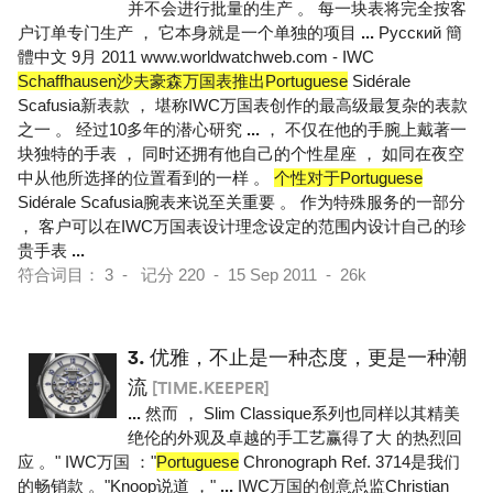
并不会进行批量的生产 。 每一块表将完全按客
户订单专门生产 ， 它本身就是一个单独的项目
...
Pусский 簡
體中文 9月 2011 www.worldwatchweb.com - IWC
Schaffhausen沙夫豪森万国表推出Portuguese
Sidérale
Scafusia新表款 ， 堪称IWC万国表创作的最高级最复杂的表款
之一 。 经过10多年的潜心研究
...
， 不仅在他的手腕上戴著一
块独特的手表 ， 同时还拥有他自己的个性星座 ， 如同在夜空
中从他所选择的位置看到的一样 。
个性对于Portuguese
Sidérale Scafusia腕表来说至关重要 。 作为特殊服务的一部分
， 客户可以在IWC万国表设计理念设定的范围内设计自己的珍
贵手表
...
符合词目： 3 - 记分 220 - 15 Sep 2011 - 26k
3.
优雅，不止是一种态度，更是一种潮
流
[TIME.KEEPER]
...
然而 ， Slim Classique系列也同样以其精美
绝伦的外观及卓越的手工艺赢得了大 的热烈回
应 。" IWC万国 ："
Portuguese
Chronograph Ref. 3714是我们
的畅销款 。"Knoop说道 ，"
...
IWC万国的创意总监Christian