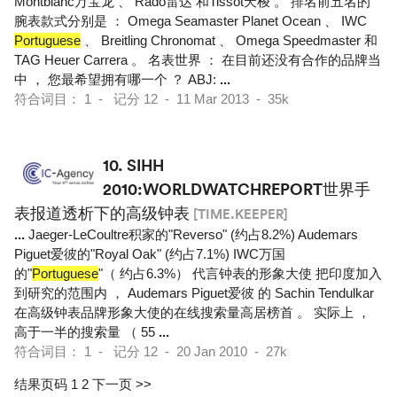
Montblanc万宝龙 、 Rado雷达 和Tissot天梭 。 排名前五名的
腕表款式分别是 ： Omega Seamaster Planet Ocean 、 IWC
Portuguese
、 Breitling Chronomat 、 Omega Speedmaster 和
TAG Heuer Carrera 。 名表世界 ： 在目前还没有合作的品牌当
中 ， 您最希望拥有哪一个 ？ ABJ:
...
符合词目： 1 - 记分 12 - 11 Mar 2013 - 35k
10.
SIHH
2010:WORLDWATCHREPORT世界手
表报道透析下的高级钟表
[TIME.KEEPER]
...
Jaeger-LeCoultre积家的"Reverso" (约占8.2%) Audemars
Piguet爱彼的"Royal Oak" (约占7.1%) IWC万国
的"
Portuguese
"（ 约占6.3%） 代言钟表的形象大使 把印度加入
到研究的范围内 ， Audemars Piguet爱彼 的 Sachin Tendulkar
在高级钟表品牌形象大使的在线搜索量高居榜首 。 实际上 ，
高于一半的搜索量 （ 55
...
符合词目： 1 - 记分 12 - 20 Jan 2010 - 27k
结果页码 1
2
下一页 >>