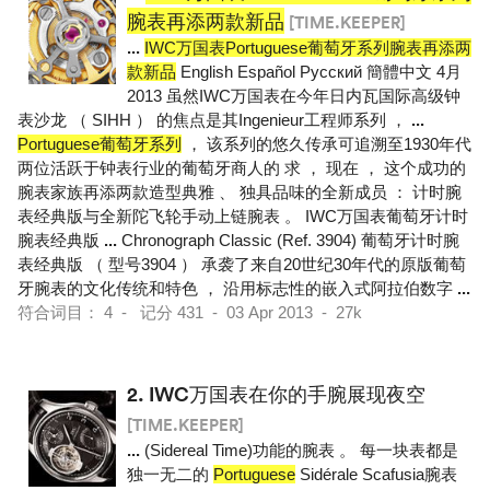
腕表再添两款新品
[TIME.KEEPER]
...
IWC万国表Portuguese葡萄牙系列腕表再添两
款新品
English Español Pусский 簡體中文 4月
2013 虽然IWC万国表在今年日内瓦国际高级钟
表沙龙 （ SIHH ） 的焦点是其Ingenieur工程师系列 ，
...
Portuguese葡萄牙系列
， 该系列的悠久传承可追溯至1930年代
两位活跃于钟表行业的葡萄牙商人的 求 ， 现在 ， 这个成功的
腕表家族再添两款造型典雅 、 独具品味的全新成员 ： 计时腕
表经典版与全新陀飞轮手动上链腕表 。 IWC万国表葡萄牙计时
腕表经典版
...
Chronograph Classic (Ref. 3904) 葡萄牙计时腕
表经典版 （ 型号3904 ） 承袭了来自20世纪30年代的原版葡萄
牙腕表的文化传统和特色 ， 沿用标志性的嵌入式阿拉伯数字
...
符合词目： 4 - 记分 431 - 03 Apr 2013 - 27k
2.
IWC万国表在你的手腕展现夜空
[TIME.KEEPER]
...
(Sidereal Time)功能的腕表 。 每一块表都是
独一无二的
Portuguese
Sidérale Scafusia腕表