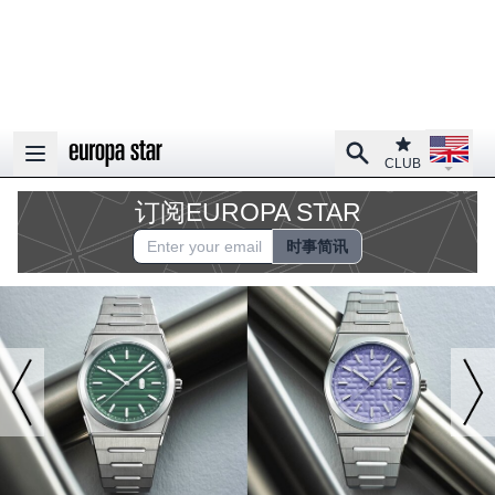
Open la
Club
Search
Open main menu
CLUB
订阅EUROPA STAR
时事简讯