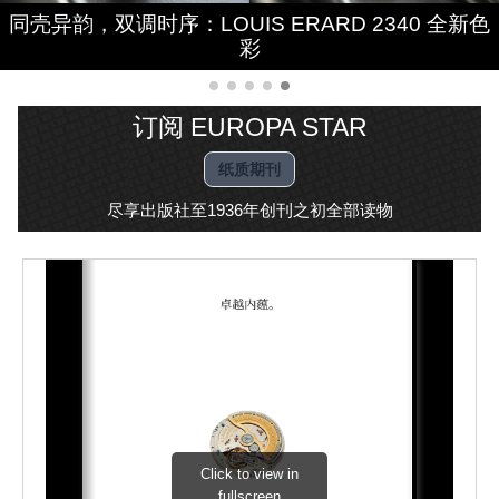
同壳异韵，双调时序：LOUIS ERARD 2340 全新色
本心时序，镜藏童趣：ORIS Hölstein Edition 2026
三旬鸣韵，音绘时光：帕玛强尼三十周年 Carillon
碧石盘龙，逐月观星：ARNOLD & SON Luna
一脉纤薄，同频热爱：PIAGET x Wristcheck
Magna Platinum Dragon Verdite
Altiplano Ultimate Automatic
Tourbillon 钟乐陀飞轮腕表
彩
订阅 EUROPA STAR
纸质期刊
尽享出版社至1936年创刊之初全部读物