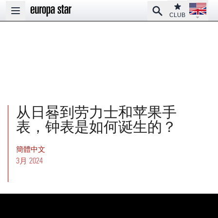
Open la
Club
Search
Open main menu
CLUB
从日晷到劳力士和苹果手
表，钟表是如何诞生的？
簡體中文
3月 2024