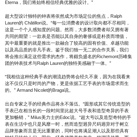
Eterna，我们将始终相信经典优雅的设计。”
超大型设计独特的钟表将依然成为市场定位的焦点，Ralph
Lauren的 Châtillon说。“每一位消费者的设计取向都不尽相同，
这是一个个人感知度的问题。然而，大多数消费者却又拥有著
共同的期望：一款表是否能以其自身的奢侈或是朴质而增值，
其中最重要的就是推出一款融合了较高的固有价值、卓越功能
以及高品质的非凡手表。鉴于我们独一无二的合作关系，我们
将会推出满足这些需求的杰作，将颇负盛名的Richemont历峰集
团的钟表技术与Ralph Lauren的独特美感融于一体。”
“我相信这种经典手表的潮流趋势将会经久不衰，因为在我看来
这不仅仅只是时尚的产物，更是依据工艺手表的市场需求而生
的。” Armand Nicolet的Braga说。
出自专家之手的经典作品将永不落伍。“圆形或其它传统造型的
手表已在相当长的一段时间里比超大号手表和造型奇异的手表
更加畅销，” Milus美力士的Edoc说。“超大号以及造型奇特的手
表在生活中也只是风靡一时，然而造型迥异尺码迥异对于树立
品牌形象而言是无比重要的，同时也将满足潮人以及那些具有