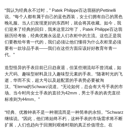
“我认为经典永不过时，” Patek Philippe百达翡丽的Pettinelli
说。“每个人都有属于自己的蓝色西装，女士们拥有自己的黑色
晚礼服。当人们发现更好的东西时，就会将其收藏。如今，我
们迎来了经典的回归，我来这里22年了，Patek Philippe百达翡
丽历经考验，经典优雅永远是人们衣柜中的主流。这也正是我
们要教给年青一代的，我们必须让他们懂得为什么衣柜里必须
要有一款珍品手表——我们在这些方面应该好好教育年青一
代。”
造型怪异的手表目前已日趋衰退，但某些潮流却不曾消减，如
大尺码、趣味型材料及注入趣味型元素的手表。“随著时光的飞
逝，华而不实，超大号以及超配置的手表势必要被淘
汰。”Eterna的Schwarz说道。“无论如何，总会有大号手表的市
场。当今时尚女士手表的直径为42mm，男士手表的表壳直径
标准则为44mm。”
“经典、优雅钟表不是一种潮流而是一种简单的永恒。”Schwarz
继续说。“因此，他们将始终不朽，这种手表的市场需求将不断
扩展，人们也趋向于回溯到艰难时期的真正价值理念。在