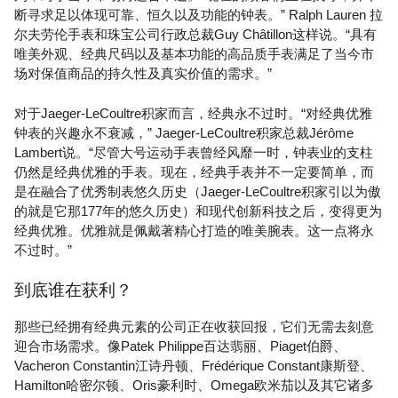
断寻求足以体现可靠、恒久以及功能的钟表。” Ralph Lauren 拉
尔夫劳伦手表和珠宝公司行政总裁Guy Châtillon这样说。“具有
唯美外观、经典尺码以及基本功能的高品质手表满足了当今市
场对保值商品的持久性及真实价值的需求。”
对于Jaeger-LeCoultre积家而言，经典永不过时。“对经典优雅
钟表的兴趣永不衰减，” Jaeger-LeCoultre积家总裁Jérôme
Lambert说。“尽管大号运动手表曾经风靡一时，钟表业的支柱
仍然是经典优雅的手表。现在，经典手表并不一定要简单，而
是在融合了优秀制表悠久历史（Jaeger-LeCoultre积家引以为傲
的就是它那177年的悠久历史）和现代创新科技之后，变得更为
经典优雅。优雅就是佩戴著精心打造的唯美腕表。这一点将永
不过时。”
到底谁在获利？
那些已经拥有经典元素的公司正在收获回报，它们无需去刻意
迎合市场需求。像Patek Philippe百达翡丽、Piaget伯爵、
Vacheron Constantin江诗丹顿、Frédérique Constant康斯登、
Hamilton哈密尔顿、Oris豪利时、Omega欧米茄以及其它诸多