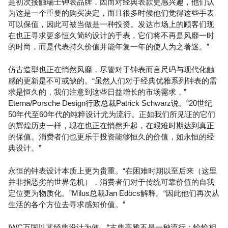
是初次接触瑞士钟表品牌，因而对经典表款更感兴趣，他们认
为这是一个重要的购买决定，而且很多时候他们觉得这些手表
可以保值，因此可被当做是一种投资。发达市场上的顾客们现
在也正寻求更多恒久简约设计的手表，它们将不再是风靡一时
的时尚，而是代表持久价值并能年复一年的使人为之著迷。”
仿古造型也正在悄然风靡，尽管对于钟表而言尺码与现代化触
感的更新是不可或缺的。“虽然人们对于经典优雅系列钟表的需
求是恒久的，我们注意到这些日益增长的市场需求，”
Eterna/Porsche Design行政总裁Patrick Schwarz说。“20世纪
50年代至60年代的纯粹设计尤为流行。正如我们所见证的它们
的辉煌历史一样，现在也正在悄然升起，在艰难时期达到真正
的保值。消费者们也更乐于投资能够恒久的价值，如永恒的经
典设计。”
永恒的钟表设计本质上更为贵重。“在困难时期以至后来（这里
并非指恶劣的世界危机），消费者们对于传统可靠价值的自我
定位更为物质化。”Milus总裁Jan Edöcs解释。“因此他们再次从
生活的各个方位去寻求感知价值。”
IWC万国以其经典设计为傲。“古典高雅不是一种流行；恰恰相