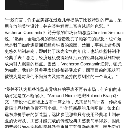
“一般而言，许多品牌都在最近几年提供了比较特殊的产品，采
用奔放的美学设计，并在某种程度上富有炫耀的色彩。”
Vacheron Constantin江诗丹顿的市场营销总监Christian Selmoni
说。“然而，金融危机的突然袭击改变了顾客们的思想：也许这
就是我们如此迅捷回归经典钟表的原因。然而，事实上诸多历
史悠久的制表商，即时处于珠光宝气的年代，也始终坚持制作
经典手表！总之，经济危机使得始终活跃的经典优雅系列钟表
成为引人瞩目的焦点。当然， Vacheron Constantin江诗丹顿尤
为如此。我们的经典手表始终都很受欢迎，因而目前的现状可
被视为是对我们不懈努力及始终坚持的原则性的一个肯定。”
“我并不认为那些造型奇异疯狂的手表不再有市场，但它们的市
场肯定是在不断缩小。”Armand Nicolet总裁Rolando Braga补
充，“新设计在市场上占有一席之地，尤其是时尚手表。传统名
贵瑞士品牌的位置不可小觑。” “仿照新品的几何图形，如来自
远东廉价手表的新造型，远比参照那些只有使用经典瑞士制表
业的诀窍及手工艺才能完成的传统经典工艺要简单得多。因此
消费者认为在选购时应挑选贵重且工艺复杂的手表，因为它们