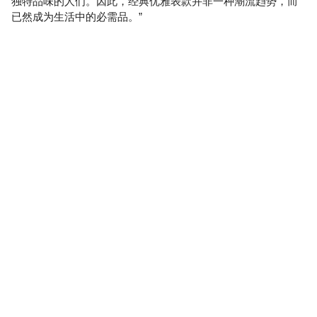
独特品味的人们。因此，经典优雅表款并非一种潮流趋势，而
已然成为生活中的必需品。”
更多