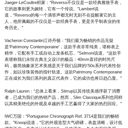
Jaeger-LeCoultre积家：“Reverso不仅仅是一款经典雅致手表，
它的故事则更为婉转，它有一个传说。”Lambert说
道，“Reverso的每一个滴答声都无时无刻不在提醒著它的主
人，他所佩戴的不仅仅是一款经典手表，更是关乎制表业的传
奇历史。”
Vacheron Constantin江诗丹顿：“我们最为畅销的作品无疑
是‘Patrimony Contemporaine’，这款手表非常纯美，堪称表之
精华，它配有手工或自动上发条机芯。”Selmoni说道。“这款手
表堪称我们永恒古典主义设计的极品：40mm直径的时尚尺
码，极简抽象派艺术美感是关于我们品牌的\’50s系列代表性创
作，如以珍珠装饰的指针轨道。这款Patrimony Contemporaine
正在成长为我们系列的真正代表作，它的成功也将日趋凸显。”
Ralph Lauren：“总体上看来，Stirrup以其传统美感俘获了消费
者，已成为我们的热销产品，然而，Slim Classique系列也同样
以其精美绝伦的外观及卓越的手工艺赢得了大家的热烈回应。”
IWC万国：“Portuguese Chronograph Ref. 3714是我们的畅销
款。”Knoop说道，“它的外观造型大气磅礴，表盘清晰，设计低