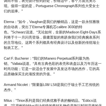
调而不俗，表壳设计恰到好处，价格适中，各个方面完美尽
现。值得一提的是，Portuguese Chronograph系列也大受女士
们的追捧。”
Eterna：“如今，Vaughan是我们的畅销品，这是一款永恒雅致
的自动表，突出了Eterna专属机芯calibre 3030的特
色。”Schwarz说道。“无论如何，全新的Madison Eight-Days系
列将于十一月闪亮登场，毋庸置疑的将跻身我们经典腕表系列
的主导地位。这两个系列都具有经典设计以及创新的传统瑞士
制表工艺。”
Carl F. Bucherer：“我们的Manero Perpetual系列最为热
销。”Vallata说道。“具有古典色彩的表壳和表盘以及万年历这一
时尚功能；它是一款适合于发展中及发达市场的杰作，它的高
品质确保买主此项投资的升值。”
Armand Nicolet：“限量版L08/ LS8是我们于瑞士手工艺传统的
杰作。”
Milus：“Tirion系列是我们经典优雅手表的畅销品。”Edöcs说
道。“它是献给Milus设计传统的最好礼物也是致以时间流逝的无