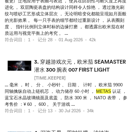
被更广泛地应用于表圈与表冠 ， 使其在防刮性与耐久度上再度
进化 ， 双层陶瓷表盘的结构设计同样令人惊艳 ， 透过激光刷
纹与喷砂工艺形成立体层次 ， 无论明暗变化都能呈现如月面般
的光影效果 。 每一只手表的细节都经过重新设计 ， 从表圈刻
度 、 指针比例到立体时标的边缘打磨 ， 都透露出欧米茄在材
质运用与视觉平衡上的考究 。
...
符合词目： 1 - 记分 28 - 01 Aug 2026 - 42k
3.
穿越游戏次元，欧米茄 SEAMASTER
潜水 300 腕表 007 FIRST LIGHT
[TIME.KEEPER]
...
毫米 ， 时 、 分 、 小秒针 、 日期 、 计时 ， 欧米茄 9900
同轴擒纵自动上链机芯 ， 动力储存 60 小时 ，
METAS
认证 ，
蓝宝石水晶玻璃镜面及底盖 ， 防水 300 米 ， NATO 表带 ， 参
考售价 ：¥ 60 ， 600 。 关于游戏
...
符合词目： 1 - 记分 13 - 30 Jul 2026 - 34k