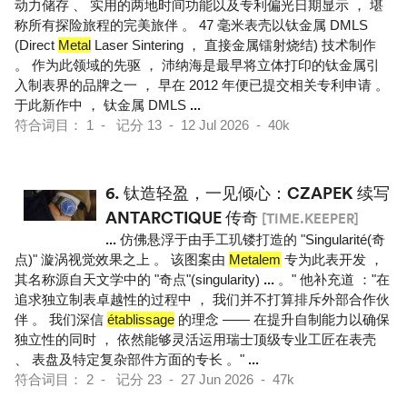
动力储存 、 实用的两地时间功能以及专利偏光日期显示 ， 堪
称所有探险旅程的完美旅伴 。 47 毫米表壳以钛金属 DMLS
(Direct
Metal
Laser Sintering ， 直接金属镭射烧结) 技术制作
。 作为此领域的先驱 ， 沛纳海是最早将立体打印的钛金属引
入制表界的品牌之一 ， 早在 2012 年便已提交相关专利申请 。
于此新作中 ， 钛金属 DMLS
...
符合词目： 1 - 记分 13 - 12 Jul 2026 - 40k
6.
钛造轻盈，一见倾心：CZAPEK 续写
ANTARCTIQUE 传奇
[TIME.KEEPER]
...
仿佛悬浮于由手工玑镂打造的 "Singularité(奇
点)" 漩涡视觉效果之上 。 该图案由
Metalem
专为此表开发 ，
其名称源自天文学中的 "奇点"(singularity)
...
。" 他补充道 ："在
追求独立制表卓越性的过程中 ， 我们并不打算排斥外部合作伙
伴 。 我们深信
établissage
的理念 —— 在提升自制能力以确保
独立性的同时 ， 依然能够灵活运用瑞士顶级专业工匠在表壳
、 表盘及特定复杂部件方面的专长 。"
...
符合词目： 2 - 记分 23 - 27 Jun 2026 - 47k