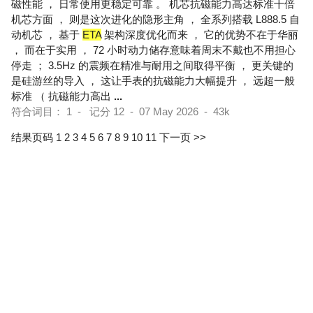
磁性能 ， 日常使用更稳定可靠 。 机芯抗磁能力高达标准十倍
机芯方面 ， 则是这次进化的隐形主角 ， 全系列搭载 L888.5 自
动机芯 ， 基于
ETA
架构深度优化而来 ， 它的优势不在于华丽
， 而在于实用 ， 72 小时动力储存意味着周末不戴也不用担心
停走 ； 3.5Hz 的震频在精准与耐用之间取得平衡 ， 更关键的
是硅游丝的导入 ， 这让手表的抗磁能力大幅提升 ， 远超一般
标准 （ 抗磁能力高出
...
符合词目： 1 - 记分 12 - 07 May 2026 - 43k
结果页码 1
2
3
4
5
6
7
8
9
10
11
下一页 >>