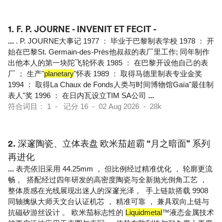
1.
F. P. JOURNE - INVENIT ET FECIT -
...
. P. JOURNE大事记 1977 ： 毕业于巴黎制表学校 1978 ： 开
始在巴黎St. Germain-des-Près他叔叔的表厂里工作; 同年制作
出他本人的第一块陀飞轮怀表 1985 ： 在巴黎开设他自己的表
厂 ； 生产"
planetary
"怀表 1989 ： 取得马德里制表专业金奖
1994 ： 取得La Chaux de Fonds人类与时间博物馆Gaïa"最佳制
表人"奖 1996 ： 在日内瓦设立TIM SA公司
...
符合词目： 1 - 记分 16 - 02 Aug 2026 - 28k
2.
深邃陶瓷、立体表盘 欧米茄超霸 “月之暗面” 系列
再进化
...
表壳依旧采用 44.25mm ， 但比例经过精准优化 ， 轮廓更流
畅 。 搭配经过四年研发的高密度陶瓷与全新抛光倒角工艺 ，
整体质感在光线展现出迷人的深邃光泽 。 手上链款搭载 9908
同轴擒纵大师天文台认证机芯 ， 精准可靠 ， 兼具双向上链与
抗磁矽游丝设计 。 欧米茄标志性的
Liquidmetal
™液态金属技术