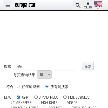
Open la
Club
Search
Open main menu
CLUB
搜索
每页查询结果
符合
任何词搜索
所有词搜索
目录
所有
BRAND INDEX
TIME.BUSINESS
TIME.KEEPER
HIGHLIGHTS
VIDEOS
WATCH GALLERIES
ARCHIVES
THE WATCH FILES