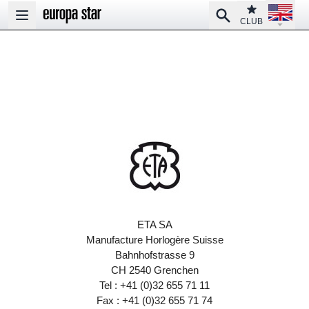
Open la
Club
Search
Open main menu
CLUB
ETA SA
Manufacture Horlogère Suisse
Bahnhofstrasse 9
CH 2540 Grenchen
Tel : +41 (0)32 655 71 11
Fax : +41 (0)32 655 71 74