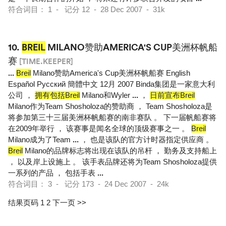
符合词目： 1 - 记分 12 - 28 Dec 2007 - 31k
10.
BREIL
MILANO赞助AMERICA'S CUP美洲杯帆船
赛
[TIME.KEEPER]
...
Breil
Milano赞助America's Cup美洲杯帆船赛 English
Español Pусский 簡體中文 12月 2007 Binda集团是一家意大利
公司 ，
拥有包括Breil
Milano和Wyler
...
，
日前宣布Breil
Milano作为Team Shosholoza的赞助商 ， Team Shosholoza是
将参加第三十三届美洲杯帆船赛的南非赛队 。 下一届帆船赛将
在2009年举行 ， 该赛事是闻名全球的顶级赛事之一 。
Breil
Milano成为了Team
...
， 也是该队的官方计时器指定供应商 。
Breil
Milano的品牌标志将出现在该队的吊杆 ， 勤务及支持船上
， 以及岸上设施上 。 该手表品牌还将为Team Shosholoza提供
一系列的产品 ， 包括手表
...
符合词目： 3 - 记分 173 - 24 Dec 2007 - 24k
结果页码 1
2
下一页 >>