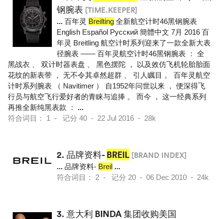
钢腕表
[TIME.KEEPER]
...
百年灵
Breilting
全新航空计时46黑钢腕表
English Español Pусский 簡體中文 7月 2016 百
年灵 Breitling 航空计时系列迎来了一款全新大表
径腕表 —— 百年灵航空计时46黑钢腕表 ： 全
黑战衣 、 双计时器表盘 、 黑色摆陀 ， 以及效仿飞机轮胎胎面
花纹的新表带 ， 无不令其卓然超群 、 引人瞩目 。 百年灵航空
计时系列腕表 （ Navitimer ） 自1952年问世以来 ， 便深得飞
行员与航空飞行爱好者的青睐与追捧 。 而今 ， 这一经典系列
再推全新纯黑表款 ：
...
符合词目： 1 - 记分 40 - 22 Jul 2016 - 28k
2.
品牌资料-
BREIL
[BRAND INDEX]
...
品牌资料-
Breil
...
符合词目： 2 - 记分 20 - 06 Dec 2010 - 24k
3.
意大利 BINDA 集团收购美国