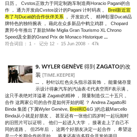
日历 。 Cvstos正致力于同定制跑车制造商Horacio Pagani的合
作 ， 通力开发由Cvstos设计的Pagani 计时码表 。
Breil新近宣
布了与Ducati的合作伙伴关系
， 开发款式 、 精神彰显Ducati品
牌特色的独特腕表 ， 藉此在众多新品中鹤立鸡群 。 Chopard
萧邦今年推出了新款Mille Miglia Gran Tourismo XL Chrono
Speed及全新的Grand Prix de Monaco Historique
...
符合词目： 1 - 记分 12 - 15 Jun 2008 - 47k
9.
WYLER GENÈVE 得到 ZAGATO的改
装
[TIME.KEEPER]
...
， 秒针以红色尖头指示器装饰 ， 能量储存显
示设计得象汽车的汽油表-E代表空而F表示满 。
这只手表绝对洋溢著 Zagato的精神 ， 限量制造仅二十五只 。
合作 这两家公司的合作是如何开始的呢 ？ Andrea Zagatto和
Binda 集团 (下属Wyler Genève,
Breil和D
&G )的总裁Marcello
Binda从小就是好朋友 。 甚至还有一张他们四岁时一起玩闹时
的旧照片可以证明 。 他们一起进入大学 ， 接著走上了自己不
同的道路 。 但25年后 ， 这两个好朋友决定一起合作 ， 希望这
是一个长期合作的开始 ， 将来还有许多联合开发的项目
...