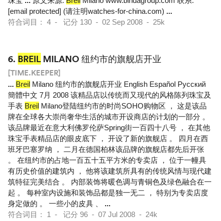
珠宝
...
原文来源:
Breil
Milano www.bindagroup.com 联系:
[email protected] (请注明watches-for-china.com)
...
符合词目： 4 - 记分 130 - 02 Sep 2008 - 25k
6.
BREIL
MILANO 纽约市的旗舰店开业
[TIME.KEEPER]
...
Breil
Milano 纽约市的旗舰店开业 English Español Pусский
簡體中文 7月 2008 该精品店以传统而又现代的风格陈列珠宝及
手表
Breil
Milano登陆纽约市的时尚SOHO购物区 ， 这是该品
牌在全球各大崇尚奢华生活的城市开设商店的计划的一部分 。
该品牌最近在意大利佛罗伦萨Spring街一百四十八号 ， 在其他
珠宝手表精品店的眼皮底下 ， 开设了新的旗舰店 。 四月在西
班牙巴塞罗纳 ， 二月在德国柏林该品牌的旗舰店都先后开张
。 在纽约市的占地一百五十五平方米的专卖店 ， 位于一幢具
有历史价值的建筑内 ， 他将该建筑所具有的传统风情与现代建
筑特征完美结合 。 内部装饰将暖色调与青铜色及绿色融合在一
起 。 每种室内设施和装饰品都是独一无二 ， 特别为专卖店度
身定做的 。 一些小的皮具 、
...
符合词目： 1 - 记分 96 - 07 Jul 2008 - 24k