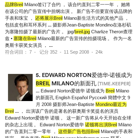
品牌Breil
Milano签订了合约 ， 该合约直到二零一一年 ， 她将
在该公司的广告宣传中担纲出演 。 新广告不但要宣传该品牌的
手表和珠宝 ，
还将展示Breil
Milano新生活方式的其他产品 ，
包括皮包和耳环系列
...
摄影师Jean-Baptiste Mondino在洛杉矶
为塞隆拍摄了最新的广告片 。 jpg/
breil.jpg
Charlize Theron查理
兹 •
塞隆在Breil
Milano最新的广告宣传的拍摄现场 。 作为一名
奥斯卡获奖女演员 ，
...
符合词目： 7 - 记分 352 - 11 Sep 2008 - 24k
5.
EDWARD NORTON爱德华·诺顿成为
BREIL
MILANO的新面孔
[TIME.KEEPER]
...
Edward Norton爱德华 诺顿成为
Breil
Milano
的新面孔 English Español Pусский 簡體中文 9
月 2008 摄影师Jean-Baptiste
Mondino最近为
Breil
...
， 出演该广告的是著名的获奥斯卡奖提名的演员
Edward Norton爱德华 诺顿 。 这一新广告将从今天开始在全球
的杂志上出现 。 Edward Norton爱德华
诺顿将出演Breil
Milano
的广告直到二零一零年 ，
这些新广告包括Breil
Milano的手表和