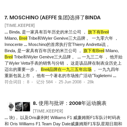
7.
MOSCHINO (AEFFE 集团)选择了BINDA
[TIME.KEEPER]
...
Binda, 是一家具有百年历史的米兰公司 ，
旗下有Breil
Milano,
Breil
Tribe和Wyler Genève三大品牌 。 一九零六年 ，
Innocente
...
Moschino的首席执行官Thierry Andretta说 。
Binda, 是一家具有百年历史的米兰公司 ，
旗下有Breil
Milano,
Breil
Tribe和Wyler Genève三大品牌 。
...
一九三二年 ， 他开始
了Wyler Vetta手表的销售与分销 ， 这是该品牌在制表业历史上
迈出的重要一步 。
Breil品牌在一九三五年出场
， 一九九四年
重新包装上市 ， 他有一个著名的市场推广活动"Toglietemi
...
符合词目： 8 - 记分 584 - 25 Jun 2008 - 28k
8.
使用与批评：2008年运动腕表
[TIME.KEEPER]
...
块)， 以及Oris豪利时 Williams F1 威廉姆斯F1车队计时码表
和 Oris Williams F1 Team Day Date威廉姆斯F1车队星期日期和