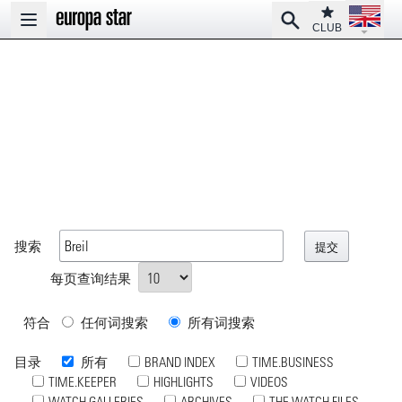
Open la
Club
Search
Open main menu
CLUB
搜索
每页查询结果
符合
任何词搜索
所有词搜索
目录
所有
BRAND INDEX
TIME.BUSINESS
TIME.KEEPER
HIGHLIGHTS
VIDEOS
WATCH GALLERIES
ARCHIVES
THE WATCH FILES