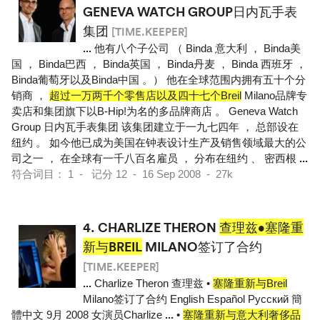
GENEVA WATCH GROUP日内瓦手表
集团
[TIME.KEEPER]
...
他有八个子公司 （ Binda 意大利 ， Binda美
国 ， Binda巴西 ， Binda英国 ， Binda丹麦 ， Binda 西班牙 ，
Binda葡萄牙以及Binda中国 。） 他在全球范围内拥有五十个分
销商 ，
超过一万两千个零售店以及四十七个Breil
Milano品牌专
卖店和集团旗下以B-Hip!为名的多品牌商店 。 Geneva Watch
Group 日内瓦手表集团 该集团建立于一九七四年 ， 总部设在
纽约 。 如今他已成为美国在钟表设计生产及销售领域最大的公
司之一 ， 在全球有一千八百名雇员 ， 分布在纽约 、 密西根
...
符合词目： 1 - 记分 12 - 16 Sep 2008 - 27k
4.
CHARLIZE THERON
查理兹•塞隆重
新与BREIL
MILANO签订了合约
[TIME.KEEPER]
...
Charlize Theron 查理兹 •
塞隆重新与Breil
Milano签订了合约 English Español Pусский 簡
體中文 9月 2008 女演员Charlize
...
•
塞隆重新与意大利奢侈品