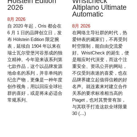
Hölstein Edition
Wristcheck
2026
Altiplano Ultimate
Automatic
8月 2026
自 2020 年起，Oris 都会在
8月 2026
6 月 1 日的品牌创立日，发
在网络主导社群的时代，热
布 Hölstein Edition 限定腕
爱钟表的藏家们，不再受到
表，延续自 1904 年以来在
时空限制，能自由交流爱
瑞士瓦尔登堡河谷形成的独
好。WristCheck 的诞生，便
立精神。今年迎来该系列第
是顺应时代演变，而这个注
七款作品，这个以品牌发源
重安全、资讯公开的网站，
地命名的系列，并非单纯的
不仅受到表迷的喜爱，也在
纪念产物，更像是一种年度
品牌界建立起值得信赖的好
创作视角，用以回应全球社
名声。就连素来对建立合作
群的喜好，或是将未必适合
关系的要求标准相当高的
常规系列、
Piaget，也对其赞誉有加，
与其联手打造这款全球限量
30 (…)