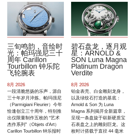
三旬鸣韵，音绘时
碧石盘龙，逐月观
光：帕玛强尼三十
星：ARNOLD &
周年 Carillon
SON Luna Magna
Tourbillon 钟乐陀
Platinum Dragon
飞轮腕表
Verdite
8月 2026
8月 2026
一段清脆悠扬的乐声，源自
铂金表壳、白金雕刻龙身，
三十年岁月淬炼。帕玛强尼
以及绿纹石打造的基底：
（Parmigiani Fleurier）今年
Arnold & Son 为 Luna
恰逢创立三十周年，特别推
Magna 系列揭开全新篇章，
出仅限量制作五枚的 “艺术
呈现一条盘旋于崭新硬质宝
杰作系列”（Objets d’Art）
石表盘之上的雕刻巨龙。这
Carillon Tourbillon 钟乐报时
枚时计搭载于直径 44 毫米