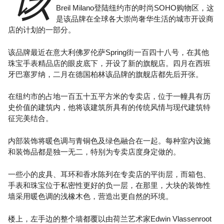
该
Breil Milano登陆纽约市的时尚SOHO购物区，这
是该品牌在全球各大崇尚奢华生活的城市开设商
店的计划的一部分。
该品牌最近在意大利佛罗伦萨Spring街一百四十八号，在其他
珠宝手表精品店的眼皮底下，开设了新的旗舰店。四月在西班
牙巴塞罗纳，二月在德国柏林该品牌的旗舰店都先后开张。
在纽约市的占地一百五十五平方米的专卖店，位于一幢具有历
史价值的建筑内，他将该建筑所具有的传统风情与现代建筑特
征完美结合。
内部装饰将暖色调与青铜色及绿色融合在一起。每种室内设施
和装饰品都是独一无二，特别为专卖店度身定做的。
一些小的皮具、耳环和香水陈列在专卖店的平街层，而箱包、
手表和珠宝位于私密性更好的负一层，在那里，大块的装饰性
墙采用暖色调的浅橡木色，营造出更自然的环境。
楼上，左手边的整个墙都覆以由荷兰艺术家Edwin Vlassenroot