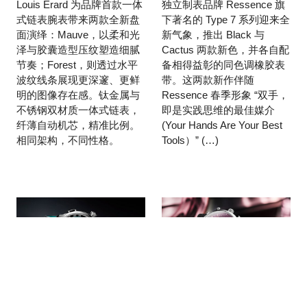
Louis Erard 为品牌首款一体
独立制表品牌 Ressence 旗
式链表腕表带来两款全新盘
下著名的 Type 7 系列迎来全
面演绎：Mauve，以柔和光
新气象，推出 Black 与
泽与胶囊造型压纹塑造细腻
Cactus 两款新色，并各自配
节奏；Forest，则透过水平
备相得益彰的同色调橡胶表
波纹线条展现更深邃、更鲜
带。这两款新作伴随
明的图像存在感。钛金属与
Ressence 春季形象 “双手，
不锈钢双材质一体式链表，
即是实践思维的最佳媒介
纤薄自动机芯，精准比例。
(Your Hands Are Your Best
相同架构，不同性格。
Tools）” (…)
简驭繁复，时越经
紫韵留声，时序回