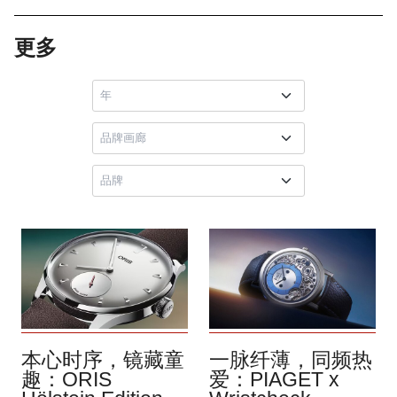
更多
本心时序，镜藏童
一脉纤薄，同频热
趣：ORIS
爱：PIAGET x