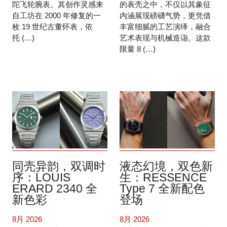
陀飞轮腕表。其创作灵感来
的表壳之中，不仅以其象征
自工坊在 2000 年修复的一
内涵展现磅礴气势，更凭借
枚 19 世纪古董怀表，依
丰富细腻的工艺演绎，融合
托 (…)
艺术表现与机械造诣。这款
限量 8 (…)
同壳异韵，双调时
液态幻境，双色新
序：LOUIS
生：RESSENCE
ERARD 2340 全
Type 7 全新配色
新色彩
登场
8月 2026
8月 2026