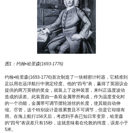
图1：约翰•哈里森(1693-1776)
约翰•哈里森(1693-1776)首次制造了一块精密计时器，它精准到
足以用在远洋航行中测定经度。他的“四号”表，赢得了英国议会
提供的两万英镑的奖金，就装上了这种装置，来纠正温度波动
造成的误差。此装置由一条双金属带所构成，作为温度变化时
的一个功能，金属带可调节摆轮游丝的长度，使其能自动伸
缩。尽管，这个特别设计是很累赘且不可调节，但是它却很有
用。在海上航行156天后，考虑到手表已知日常变异，哈里森
的“四号”表误差只有15秒，这就意味着在伦敦的纬度，误差小于
5米。