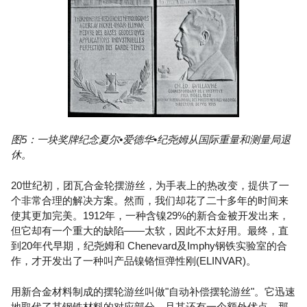
图5：一块奖牌纪念夏尔•爱德华•纪尧姆从国际重量和测量局退
休。
20世纪初，团瓦合金轮摆游丝，为手表上的热改变，提供了一
个非常合理的解决方案。然而，我们却花了二十多年的时间来
使其更加完美。1912年，一种含镍29%的新合金被开发出来，
但它却有一个重大的缺陷——太软，因此不太好用。最终，直
到20年代早期，纪尧姆和 Chenevard及Imphy钢铁实验室的合
作，才开发出了一种叫产品镍铬恒弹性刚(ELINVAR)。
用新合金材料制成的摆轮游丝叫做"自动补偿摆轮游丝"。它迅速
地取代了其钢铁材料的对应部分，且其还有一个额外优点，那