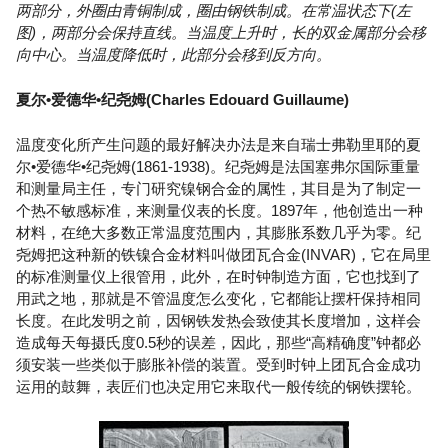
两部分，外圈由青铜制成，圈由钢铁制成。在常温状态下(左
图)，两部分会保持直线。当温度上升时，长的双金属部分会移
向中心。当温度降低时，此部分会移到反方向。
夏尔•爱德华•纪尧姆(Charles Edouard Guillaume)
温度变化所产生问题的最好解决办法是来自瑞士弗勒里耶的夏
尔•爱德华•纪尧姆(1861-1938)。纪尧姆是法国塞弗尔国际重量
和测量局主任，专门研究镍钢合金的属性，其目是为了制定一
个热不敏感标准，来测量仪表的长度。1897年，他创造出一种
材料，在绝大多数正常温度范围内，其膨胀系数几乎为零。纪
尧姆把这种新的铁镍合金材料叫做团瓦合金(INVAR)，它在局里
的标准测量仪上很管用，此外，在时钟制造方面，它也找到了
用武之地，那就是不管温度怎么变化，它都能让摆杆保持相同
长度。在此发明之前，因钢铁发热会致使其长度增加，这样会
造成每天每摄氏度0.5秒的误差，因此，那些“高精确度”钟都必
须安装一些类似于膨胀补偿的装置。受到时钟上团瓦合金成功
运用的鼓舞，表匠们也决定用它来取代一般传统的钢铁摆轮。