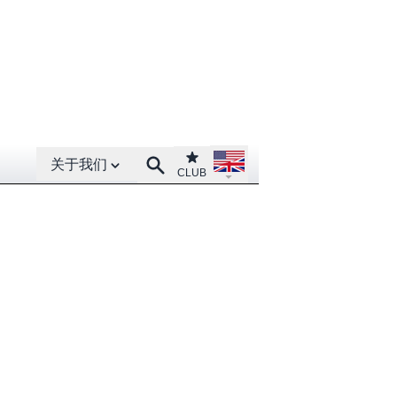
Open About menu
Open language menu
Club
Search
关于我们
CLUB