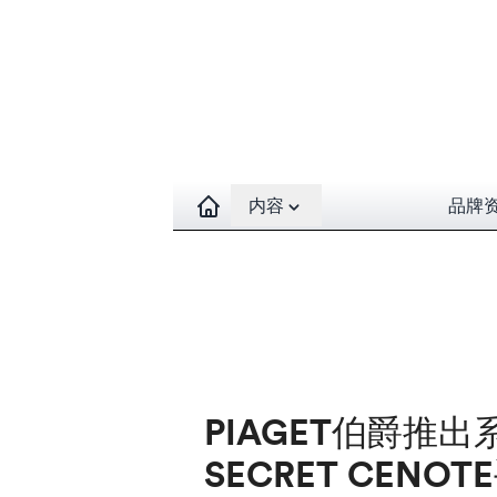
Open contents menu
内容
品牌
PIAGET伯爵推
SECRET CENO