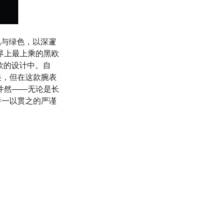
蓝色与绿色，以深邃
界上最上乘的黑欧
表款的设计中。自
美，但在这款腕表
井然——无论是长
爵一以贯之的严谨