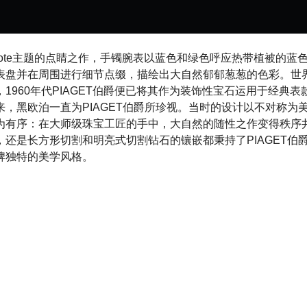
t Cenote主题的点睛之作，手镯腕表以蓝色和绿色呼应热带植被的
表盘并在周围进行细节点缀，描绘出大自然郁郁葱葱的色彩。世
1960年代PIAGET伯爵便已将其作为装饰性宝石运用于经典
来，黑欧泊一直为PIAGET伯爵所珍视。当时的设计以不对称为
为有序：在大师级珠宝工匠的手中，大自然的随性之作变得秩序
，还是长方形切割和明亮式切割钻石的镶嵌都秉持了PIAGET伯
牌独特的美学风格。