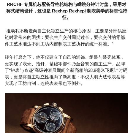
RRCHF 专属机芯配备导柱轮结构与瞬跳分钟计时盘，采用‌对
称式结构设计‌，这也是 Rexhep Rexhepi 制表美学的标志性特
征。
“推动我不断走向自主化独立生产的核心原因，主要是外部供应
链时常带来的困扰：要么生产交付周期过长，要么交付的零部
件工艺水准达不到工坊内部制表工艺执行的统一标准。”
经年打磨之下，他不仅建立了自己的润饰、组装与装壳体系，
更实现了表壳、指针、基础零部件乃至音簧的自主生产。品牌
于“钟表与奇迹”高级钟表展期间全新亮相的38.8毫米飞返计时码
表，更是将自主独立性推向了新高度：不仅大明火珐琅表盘等
实现了工坊自制，连腕表表带也不例外。