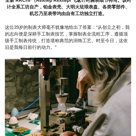
全新 RRCHF（Rexhep Rexhepi 飞返计时腕表细节特写。该时
计全系工坊自产，铂金表壳、大明火珐琅表盘、各类零部件、
机芯乃至表带均由自有工坊独立打造。
这位39岁的制表大师毫不犹豫地给出了答案：“从创立之初，我
的志向便是深耕手工制表技艺，掌握制表全流程工序，遵循顶
级手工制表传统，打造堪称典范的润饰工艺。时至今日，这依
旧是我每日前行的动力。”