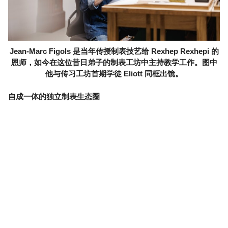
Jean-Marc Figols 是当年传授制表技艺给 Rexhep Rexhepi 的
恩师，如今在这位昔日弟子的制表工坊中主持教学工作。图中
他与传习工坊首期学徒 Eliott 同框出镜。
自成一体的独立制表生态圈
谈及事业版图稳步扩张，如今最令他引以为傲的成就是什么？
他的回答折射出其独特的成功观，他首先提及的是学徒工坊的
建立及其至关重要的价值。“创业之初，我四处寻觅能助我精进
技艺的制表匠师，但这样的人寥寥无几。我曾有幸受教于严
师，正是那段颇为严苛的历程，成就了今天的我。如今轮到我
反哺行业，将毕生所学代代相传，这才是我心中最大的荣光。
于我而言，制表技艺意义非凡，我也希望以一己之力，推动制
表技艺薪火相传。”