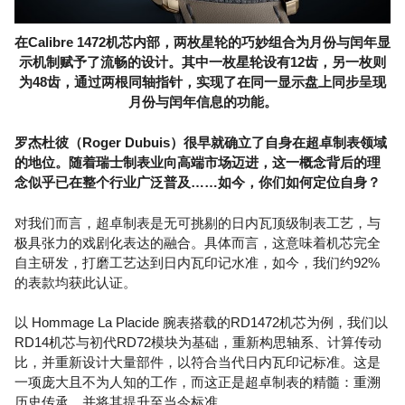
在Calibre 1472机芯内部，两枚星轮的巧妙组合为月份与闰年显
示机制赋予了流畅的设计。其中一枚星轮设有12齿，另一枚则
为48齿，通过两根同轴指针，实现了在同一显示盘上同步呈现
月份与闰年信息的功能。
罗杰杜彼（Roger Dubuis）很早就确立了自身在超卓制表领域
的地位。随着瑞士制表业向高端市场迈进，这一概念背后的理
念似乎已在整个行业广泛普及……如今，你们如何定位自身？
对我们而言，超卓制表是无可挑剔的日内瓦顶级制表工艺，与
极具张力的戏剧化表达的融合。具体而言，这意味着机芯完全
自主研发，打磨工艺达到日内瓦印记水准，如今，我们约92%
的表款均获此认证。
以 Hommage La Placide 腕表搭载的RD1472机芯为例，我们以
RD14机芯与初代RD72模块为基础，重新构思轴系、计算传动
比，并重新设计大量部件，以符合当代日内瓦印记标准。这是
一项庞大且不为人知的工作，而这正是超卓制表的精髓：重溯
历史传承，并将其提升至当今标准。