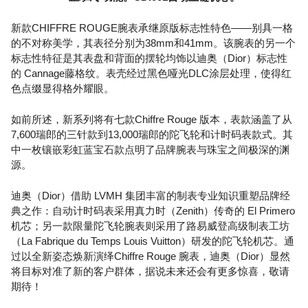
新款CHIFFRE ROUGE腕表承继原版标志性特色——别具一格
的不对称美学，其表径分别为38mm和41mm。该腕表的另一个
标志性特征是其表盘和背面的摆轮均饰以迪奥（Dior）标志性
的 Cannage藤格纹。表壳经过黑色哑光DLC涂层处理，使得红
色点缀显得格外耀眼。
如前所述，新系列将有七款Chiffre Rouge 版本，表款涵盖了从
7,600瑞郎的三针款到13,000瑞郎的陀飞轮和计时码表款式。其
中一枚镶嵌彩虹蓝宝石款点明了品牌腕表与珠宝之间极深的渊
源。
迪奥（Dior）借助 LVMH 集团丰富的制表专业知识重塑品牌经
典之作：自动计时码表采用真力时（Zenith）传奇的 El Primero
机芯；另一款限量陀飞轮腕表则采用了路易威登高级制表工坊
（La Fabrique du Temps Louis Vuitton）研发的陀飞轮机芯。通
过以全新姿态焕新演绎Chiffre Rouge 腕表，迪奥（Dior）显然
将目标对准了新的客户群体，据说未来还会有更多惊喜，敬请
期待！