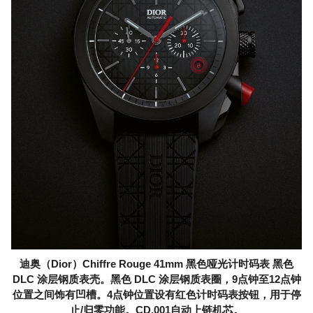
迪奥（Dior）Chiffre Rouge 41mm 黑色哑光计时码表 黑色
DLC 涂层钢质表壳。黑色 DLC 涂层钢质表圈，9点钟至12点钟
位置之间饰有凹槽。4点钟位置设有红色计时码表按钮，用于停
止/归零功能。CD.001自动上链机芯。