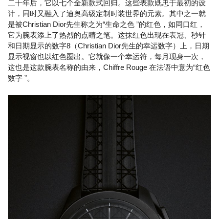
二十年后，它以七个全新款式回归。这些表款既忠于最初的设
计，同时又融入了迪奥高级定制时装世界的元素。其中之一就
是被Christian Dior先生称之为“生命之色 ”的红色，如同口红，
它为腕表添上了热烈的点睛之笔。这抹红色出现在表冠、秒针
和日期显示的数字8（Christian Dior先生的幸运数字）上，日期
显示视窗也以红色圈出。它就像一个幸运符，每月现身一次，
这也是这款腕表名称的由来，Chiffre Rouge 在法语中意为“红色
数字 ”。