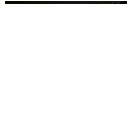
新款 Chiffre Rouge 腕表以黑与红的强烈对比镌刻炽烈时光，
凸显腕表的鲜明个性。