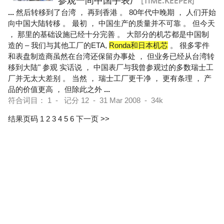
参观一间中国手表厂
[TIME.KEEPER]
...
然后转移到了台湾 ， 再到香港 。 80年代中晚期 ， 人们开始
向中国大陆转移 。 最初 ， 中国生产的质量并不可靠 。 但今天
， 那里的基础设施已经十分完善 。 大部分的机芯都是中国制
造的 – 我们与其他工厂的ETA,
Ronda和日本机芯
。 很多零件
和表盘制造商虽然在台湾还保留办事处 ， 但业务已经从台湾转
移到大陆" 参观 实话说 ， 中国表厂与我曾参观过的多数瑞士工
厂并无太大差别 。 当然 ， 瑞士工厂更干净 ， 更有条理 ， 产
品的价值更高 ， 但除此之外
...
符合词目： 1 - 记分 12 - 31 Mar 2008 - 34k
结果页码 1
2
3
4
5
6
下一页 >>