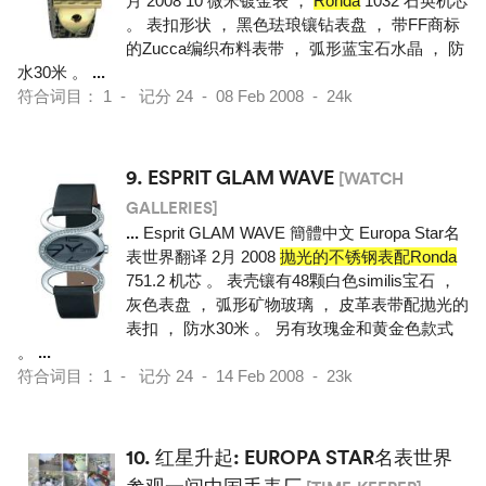
月 2008 10 微米镀金表 ，
Ronda
1032 石英机芯
。 表扣形状 ， 黑色珐琅镶钻表盘 ， 带FF商标
的Zucca编织布料表带 ， 弧形蓝宝石水晶 ， 防
水30米 。
...
符合词目： 1 - 记分 24 - 08 Feb 2008 - 24k
9.
ESPRIT GLAM WAVE
[WATCH
GALLERIES]
...
Esprit GLAM WAVE 簡體中文 Europa Star名
表世界翻译 2月 2008
抛光的不锈钢表配Ronda
751.2 机芯 。 表壳镶有48颗白色similis宝石 ，
灰色表盘 ， 弧形矿物玻璃 ， 皮革表带配抛光的
表扣 ， 防水30米 。 另有玫瑰金和黄金色款式
。
...
符合词目： 1 - 记分 24 - 14 Feb 2008 - 23k
10.
红星升起: EUROPA STAR名表世界