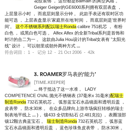
花纹装饰 ， 这些都是Balmain 的典型风格 。
Geiger Geiger的GE6000系列拥有双层表盘 ，
上层显示小时 ， 而底层则显示分钟 。 此款手表还有双时区功
能可选 ， 上层表盘显示'家庭所在地'时间 ， 而底层则是'世界时
间'。
这个不锈钢系列配以瑞士Ronda
calibre 751机芯 ， 有粉
白色 ， 或黑白色可选 。 Alfex Alfex 的全新Tribal系列是首饰和
时计的合二为一 。 这款由Julia Hou设计的Tribal女表有 "太阳光
线" 设计 ， 可以朝里或朝外两种方式
...
符合词目： 1 - 记分 12 - 21 Oct 2006 - 42k
3.
ROAMER罗马表的‘能力’
[TIME.KEEPER]
...
终于抵达了这一水准 。 LADY
COMPETENCE OVAL 抛光不锈钢表 (37毫米x 31毫米)
配瑞士
制造Ronda
732石英机芯 。 弧形蓝宝石水晶镜面和透明后盖 ，
皮表带 ， 防水30米 。 在众多品牌向上游市场疯狂转移的瑞士
制表地平线上
...
)， 镶433 全切割钻石 (2.481克拉) ， 表圈顶部
镶12颗古典蓝宝石 。
瑞士制造Ronda
732石英机芯 ， 弧形蓝
宝石水晶镜面和透明后盖 ， 蓝色珍珠鱼皮表带 ， 防水30米 。