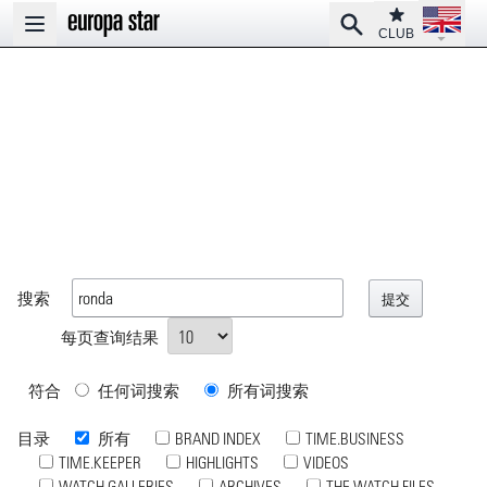
Open la
Club
Search
Open main menu
CLUB
搜索
每页查询结果
符合
任何词搜索
所有词搜索
目录
所有
BRAND INDEX
TIME.BUSINESS
TIME.KEEPER
HIGHLIGHTS
VIDEOS
WATCH GALLERIES
ARCHIVES
THE WATCH FILES