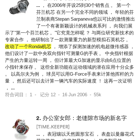
...
， 在2006年开设25到30个销售点 。 第一个
芬兰机芯 在另一个完全不同的领域 ， 年轻的芬
兰制表商Stepan Sarpaneva也以可比的激情推出
了一个有著新颖设计的机械表系列 ， 向我们展
示了"第一个芬兰机芯 。"它究竟怎样呢 ？ 与两位研究新技术的
专家合作 ， 他研制出了一款测量重力的新型模拟石英机芯 。
改动了一个Ronda机芯
， 增添了探测加速的机电超微传感器 ，
他们设计了一款中央双向指针可测量G的手表 。 中央指针根据
产生的力量运转一周 ， 但计算最大G加速的显示由6点位置的
小指针来保存 。 这些全新功能在运动领域的潜在应用十分众多
。 以高尔夫为例 ， 球员可以用G-Force手表来计算他挥杆的力
量 ， 然后还可以去计算一辆汽车的实际速度 ！ 这再一次证明
，
...
符合词目： 1 - 记分 12 - 16 Jun 2006 - 55k
2.
办公室女郎：老缝隙市场的新名字
[TIME.KEEPER]
...
， 表冠镶以天然圆形宝石 ， 表盘以曼藤花式