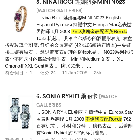
5.
NINA RICCI 莲娜丽姿MINI N023
[WATCH GALLERIES]
...
Nina Ricci 莲娜丽姿MINI N023 English
Español Pусский 簡體中文 Europa Star名表世
界翻译 1月 2008
PVD玫瑰金表配石英Ronda
1032 机芯 。 具有当代线条的酒桶形表壳, 表盘
搭配玫瑰金刻度, 纤细的金属表链 (42 或66颗钻石版本)中央链
接上镶有钻石 ， 经过蓝宝石处理的矿物水晶 。 N023系列包括
四个不同尺寸的四款全新手表 – Mini和Medium女表 ， XL
Chrono和XXL Gent男表 。 防水30米 。
...
符合词目： 1 - 记分 24 - 11 Jan 2008 - 25k
6.
SONIA RYKIEL桑丽卡
[WATCH
GALLERIES]
...
SONIA RYKIEL桑丽卡 簡體中文 Europa Star
名表世界翻译 1月 2008
不锈钢表配Ronda
762
石英机芯 。 小时和分钟 ， 镶钻表盘 ， 后盖雕
有Sonia Rykiel 的'SR'商标并镶钻 。
...
符合词目： 1 - 记分 24 - 21 Jan 2008 - 23k