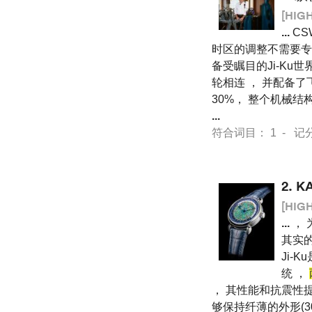
[HIG
...
CS
时区的调整不需要专用
备受瞩目的Ji-Ku
轮相连 ， 并配备了
30%， 整个机械结
...
符合词目： 1 - 记分 12
2.
K
[HIG
...
， 
其实的
Ji-
统 ，
， 其性能和抗震性提
够保持纤薄的外形(3