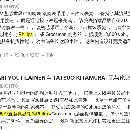
HLIGHTS]
W 垫形世界时间腕表 该腕表采用了三件式表壳 ， 保持了其流线
按钮 ， 而是通过按下表冠来完成 。 该腕表搭载品牌自研216T
世界时腕表一样 ）， 该机芯采用了全新双冲击擒纵系统 ， 与直径为
飞利浦 （
Philips
） 或 Grossman 的游丝 ， 振频为18,800 v
构具备抗震性能 ， 动力储备长达60小时 。 这种构造设计完美适
 - 23 Jun 2023 - 40k
ARI VOUTILAINEN 与TATSUO KITAMURA: 无
HLIGHTS]
为世界时间显示的圆周运动注入了活力 。 它看上去既精致又富于
艺术品 。 Kari Voutilainen对表盘如此着迷 ， 以至于差点忘了介
Ku是一款全新的独家机芯 。 它受到2008年的Calibre 28的启发
两个直驱擒纵轮为Philips
/Grossmann游丝提供能量 ， 每小时震动
高了30%。 更为重要的是 ， 这种新配置方式使机芯在更适宜旋
0
...