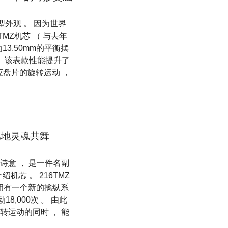
型外观 。 因为世界
MZ机芯 （ 与去年
13.50mm的平衡摆
ph 。 该表款性能提升了
应盘片的旋转运动 ，
与伦比地灵魂共舞
诗意 ， 是一件名副
绍机芯 。 216TMZ
 ， 拥有一个新的擒纵系
18,000次 。 由此
转运动的同时 ， 能