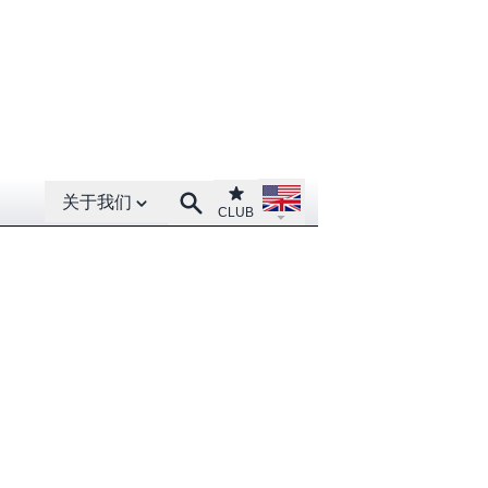
Open About menu
Open language menu
Club
Search
关于我们
CLUB