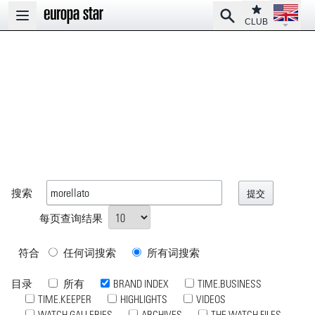
Open la
Club
Search
Open main menu
CLUB
搜索
每页查询结果
符合
任何词搜索
所有词搜索
目录
所有
BRAND INDEX
TIME.BUSINESS
TIME.KEEPER
HIGHLIGHTS
VIDEOS
WATCH GALLERIES
ARCHIVES
THE WATCH FILES