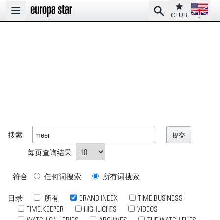
Open la
Club
Search
Open main menu
CLUB
搜索
每页查询结果
符合
任何词搜索
所有词搜索
目录
所有
BRAND INDEX
TIME.BUSINESS
TIME.KEEPER
HIGHLIGHTS
VIDEOS
WATCH GALLERIES
ARCHIVES
THE WATCH FILES