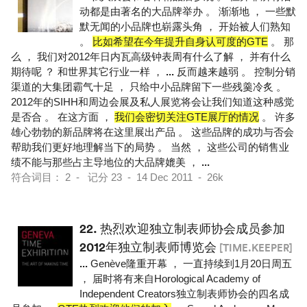
动都是由著名的大品牌举办 。 渐渐地 ， 一些默
默无闻的小品牌也崭露头角 ， 开始被人们熟知
。
比如希望在今年提升自身认可度的GTE
。 那
么 ， 我们对2012年日内瓦高级钟表周有什么了解 ， 并有什么
期待呢 ？ 和世界其它行业一样 ，
...
反而越来越弱 。 控制分销
渠道的大集团霸气十足 ， 只给中小品牌留下一些残羹冷炙 。
2012年的SIHH和周边会展及私人展览将会让我们知道这种感觉
是否合 。 在这方面 ，
我们会密切关注GTE展厅的情况
。 许多
雄心勃勃的新品牌将在这里展出产品 。 这些品牌的成功与否会
帮助我们更好地理解当下的局势 。 当然 ， 这些公司的销售业
绩不能与那些占主导地位的大品牌媲美 ，
...
符合词目： 2 - 记分 23 - 14 Dec 2011 - 26k
22.
热烈欢迎独立制表师协会成员参加
2012年独立制表师博览会
[TIME.KEEPER]
...
Genève隆重开幕 ， 一直持续到1月20日周五
， 届时将有来自Horological Academy of
Independent Creators独立制表师协会的四名成