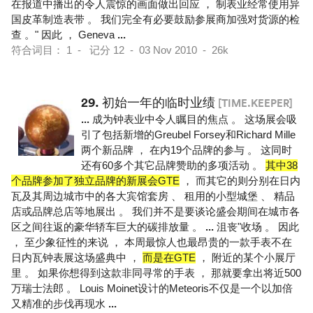
在报道中播出的令人震惊的画面做出回应 ， 制表业经常使用异
国皮革制造表带 。 我们完全有必要鼓励参展商加强对货源的检
查 。" 因此 ， Geneva
...
符合词目： 1 - 记分 12 - 03 Nov 2010 - 26k
29.
初始一年的临时业绩
[TIME.KEEPER]
...
成为钟表业中令人瞩目的焦点 。 这场展会吸
引了包括新增的Greubel Forsey和Richard Mille
两个新品牌 ， 在内19个品牌的参与 。 这同时
还有60多个其它品牌赞助的多项活动 。
其中38
个品牌参加了独立品牌的新展会GTE
， 而其它的则分别在日内
瓦及其周边城市中的各大宾馆套房 、 租用的小型城堡 、 精品
店或品牌总店等地展出 。 我们并不是要谈论盛会期间在城市各
区之间往返的豪华轿车巨大的碳排放量 。
...
沮丧"收场 。 因此
， 至少象征性的来说 ， 本周最惊人也最昂贵的一款手表不在
日内瓦钟表展这场盛典中 ，
而是在GTE
， 附近的某个小展厅
里 。 如果你想得到这款非同寻常的手表 ， 那就要拿出将近500
万瑞士法郎 。 Louis Moinet设计的Meteoris不仅是一个以加倍
又精准的步伐再现水
...