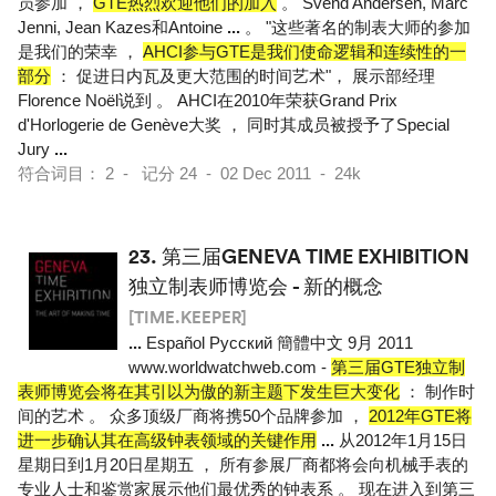
员参加 ，
GTE热烈欢迎他们的加入
。 Svend Andersen, Marc
Jenni, Jean Kazes和Antoine
...
。 "这些著名的制表大师的参加
是我们的荣幸 ，
AHCI参与GTE是我们使命逻辑和连续性的一
部分
： 促进日内瓦及更大范围的时间艺术"， 展示部经理
Florence Noël说到 。 AHCI在2010年荣获Grand Prix
d'Horlogerie de Genève大奖 ， 同时其成员被授予了Special
Jury
...
符合词目： 2 - 记分 24 - 02 Dec 2011 - 24k
23.
第三届GENEVA TIME EXHIBITION
独立制表师博览会 - 新的概念
[TIME.KEEPER]
...
Español Pусский 簡體中文 9月 2011
www.worldwatchweb.com -
第三届GTE独立制
表师博览会将在其引以为傲的新主题下发生巨大变化
： 制作时
间的艺术 。 众多顶级厂商将携50个品牌参加 ，
2012年GTE将
进一步确认其在高级钟表领域的关键作用
...
从2012年1月15日
星期日到1月20日星期五 ， 所有参展厂商都将会向机械手表的
专业人士和鉴赏家展示他们最优秀的钟表系 。 现在进入到第三