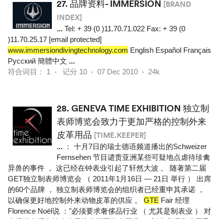
27.
品牌资料- IMMERSION
[BRAND
INDEX]
...
Tel: + 39 (0 )11.70.71.022 Fax: + 39 (0
)11.70.25.17 [email protected]
www.immersiondivingtechnology.com
English Español Français
Pусский 簡體中文
...
符合词目： 1 - 记分 10 - 07 Dec 2010 - 24k
28.
GENEVA TIME EXHIBITION 独立制
表师博览会致力于更加严格的控制外来
皮革用品
[TIME.KEEPER]
...
： 十月7日的瑞士德语频道播出的Schweizer
Fernsehen 节目谴责亚洲某些可疑地点虐待珍禽
异兽的事件 ， 这已经在钟表业引起了轩然大波 。 随著第二届
GET独立制表师博览会 （ 2011年1月16日 — 21日 举行 ） 出席
的60个品牌 ， 独立制表师博览会的组织者已经重申其承诺 ，
以确保更好地控制外来动物皮革的供应 。
GTE
Fair 经理
Florence Noël说 ："必须要求奢侈品行业 （ 尤其是制表业 ） 对