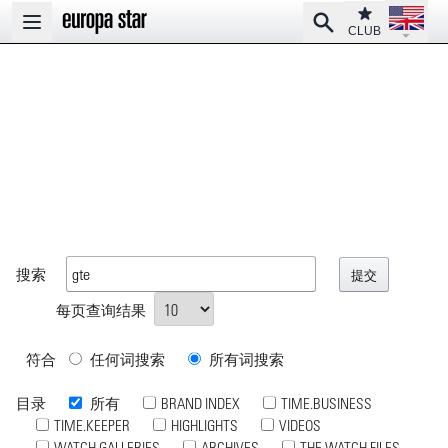
Open la
Club
Search
Open main menu
CLUB
搜索
每页查询结果
符合
任何词搜索
所有词搜索
目录
所有
BRAND INDEX
TIME.BUSINESS
TIME.KEEPER
HIGHLIGHTS
VIDEOS
WATCH GALLERIES
ARCHIVES
THE WATCH FILES