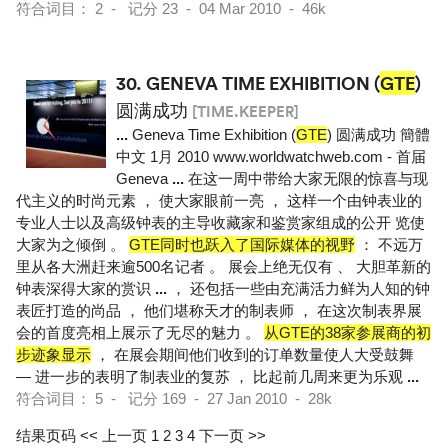
符合词目： 2 - 记分 23 - 04 Mar 2010 - 46k
30.
GENEVA TIME EXHIBITION (
GTE
)
圆满成功
[TIME.KEEPER]
...
Geneva Time Exhibition (
GTE
) 圆满成功 簡體
中文 1月 2010 www.worldwatchweb.com - 首届
Geneva
...
在这一周中带给大家无限的惊喜与现
代主义的时尚元素 ， 使大家眼前一亮 ， 这样一个由钟表业的
专业人士以及高级钟表的主导收藏家和鉴赏家组成的公开 览使
大家为之倾倒 。
GTE同时也跃入了国际媒体的视野
： 不远万
里从各大洲赶来逾500名记者 。 展会上绝无仅有 、 大胆革新的
钟表深得大家的赏识
...
， 还包括一些由充满活力鲜为人知的钟
表匠打造的尚品 ， 他们堪称天才的制表师 ， 在这次制表界展
会的首度亮相上展示了无尽的魅力 。
从GTE的38家参展商的初
步迹象显示
， 在展会期间他们收到的订单数量使人大受鼓舞
— 进一步的表明了制表业的复苏 ， 比起前几周来更为乐观
...
符合词目： 5 - 记分 169 - 27 Jan 2010 - 28k
结果页码
<< 上一页
1
2
3
4
下一页 >>