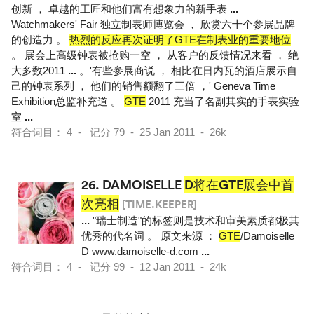
创新 ， 卓越的工匠和他们富有想象力的新手表
...
Watchmakers' Fair 独立制表师博览会 ， 欣赏六十个参展品牌
的创造力 。
热烈的反应再次证明了GTE在制表业的重要地位
。 展会上高级钟表被抢购一空 ， 从客户的反馈情况来看 ， 绝
大多数2011
...
。'有些参展商说 ， 相比在日内瓦的酒店展示自
己的钟表系列 ， 他们的销售额翻了三倍 ，' Geneva Time
Exhibition总监补充道 。
GTE
2011 充当了名副其实的手表实验
室
...
符合词目： 4 - 记分 79 - 25 Jan 2011 - 26k
26.
DAMOISELLE
D将在GTE展会中首
次亮相
[TIME.KEEPER]
...
"瑞士制造"的标签则是技术和审美素质都极其
优秀的代名词 。 原文来源 ：
GTE
/Damoiselle
D www.damoiselle-d.com
...
符合词目： 4 - 记分 99 - 12 Jan 2011 - 24k