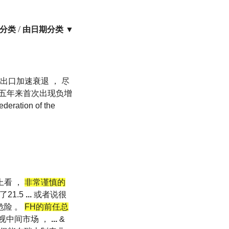
分类
/
由日期分类 ▼
表出口加速衰退 ， 尽
增量五年来首次出现负增
ion of the
上看 ，
非常谨慎的
21.5
...
或者说很
危险 。
FH的前任总
忽视中间市场 ，
...
&