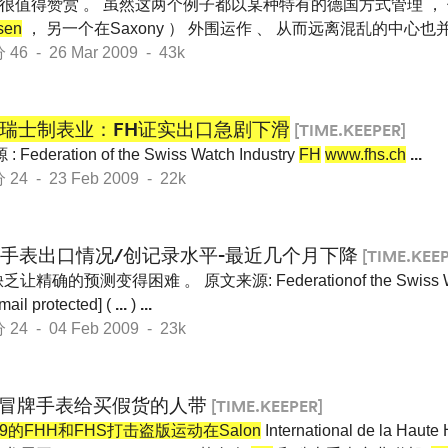
也很值得赞赏 。 虽然这两个例子都以某种特有的德国方式管理 ，
sen
， 另一个在Saxony ） 外围运作 、 从而远离混乱的中心
 - 26 Mar 2009 - 43k
月瑞士制表业：FH证实出口急剧下滑
[TIME.KEEPER]
deration of the Swiss Watch Industry
FH
www.fhs.ch
...
 - 23 Feb 2009 - 22k
瑞士手表出口情况/创记录水平-最近几个月下降
[TIME.KEEP
确的预测变得困难 。 原文来源: Federationof the Swiss Watc
mail protected] (
...
)
...
 - 04 Feb 2009 - 23k
冒牌手表给买假货的人带
[TIME.KEEPER]
09的FHH和FHS打击盗版运动在Salon
International de la Hau