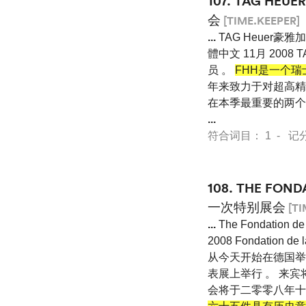
107.
TAG HEU
会
[TIME.KEEPER]
...
TAG Heuer豪雅加入了
體中文 11月 2008 TAG
员 。
FHH是一个
年来致力于对超高精度
在本季最重要的两个手表展会
...
符合词目： 1 - 记分 13
108.
THE FON
一次特别展会
[TI
...
The Fondatio
2008 Fondation de l
从今天开始在德国举办
表展上举行 。 来
会将于二零零八年十月三十