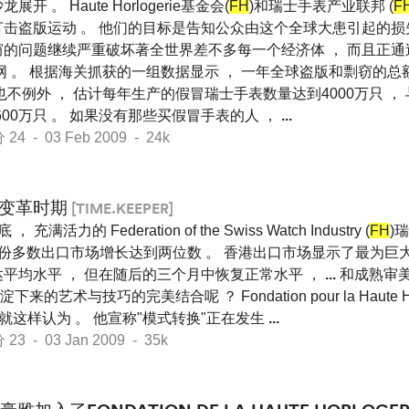
展开 。 Haute Horlogerie基金会(
FH
)和瑞士手表产业联邦 (
F
打击盗版运动 。 他们的目标是告知公众由这个全球大患引起的损
窃的问题继续严重破坏著全世界差不多每一个经济体 ， 而且正
网 。 根据海关抓获的一组数据显示 ， 一年全球盗版和剽窃的总额有 
也不例外 ， 估计每年生产的假冒瑞士手表数量达到4000万只 ， 
00万只 。 如果没有那些买假冒手表的人 ，
...
 - 03 Feb 2009 - 24k
变革时期
[TIME.KEEPER]
 ， 充满活力的 Federation of the Swiss Watch Industry (
FH
)
月份多数出口市场增长达到两位数 。 香港出口市场显示了最为巨大
达平均水平 ， 但在随后的三个月中恢复正常水平 ，
...
和成熟审美
艺术与技巧的完美结合呢 ？ Fondation pour la Haute Horl
ogni就这样认为 。 他宣称"模式转换"正在发生
...
 - 03 Jan 2009 - 35k