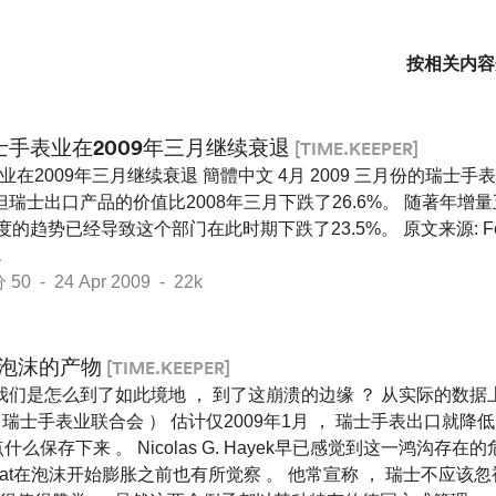
按相关内容
士手表业在2009年三月继续衰退
[TIME.KEEPER]
业在2009年三月继续衰退 簡體中文 4月 2009 三月份的瑞士手
但瑞士出口产品的价值比2008年三月下跌了26.6%。 随著年
一季度的趋势已经导致这个部门在此时期下跌了23.5%。 原文来源: Federat
.
 - 24 Apr 2009 - 22k
泡沫的产物
[TIME.KEEPER]
我们是怎么到了如此境地 ， 到了这崩溃的边缘 ？ 从实际的数据
 瑞士手表业联合会 ） 估计仅2009年1月 ， 瑞士手表出口就降低了
什么保存下来 。 Nicolas G. Hayek早已感觉到这一鸿沟存在的
rsaat在泡沫开始膨胀之前也有所觉察 。 他常宣称 ， 瑞士不应该