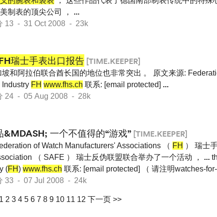
义的腕表和袋表
， 这些作品代表了德国南部制表传统中的特殊心
美制表的顶尖公司 ，
...
 - 31 Oct 2008 - 23k
FH瑞士手表出口报告
[TIME.KEEPER]
坡和阿拉伯联合酋长国的地位也非常突出 。 原文来源: Federation of
 Industry
FH
www.fhs.ch
联系: [email protected]
...
 - 05 Aug 2008 - 28k
&MDASH; 一个不值得的“游戏”
[TIME.KEEPER]
deration of Watch Manufacturers' Associations （
FH
） 瑞士
acy Association （ SAFE ） 瑞士反伪联盟联合举办了一个活动 ，
...
th
y (
FH
)
www.fhs.ch
联系: [email protected] （ 请注明watches-for-
 - 07 Jul 2008 - 24k
1
2
3
4
5
6
7
8
9
10
11
12
下一页 >>