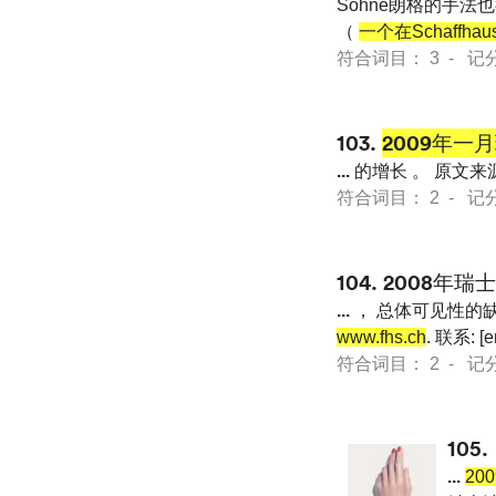
Söhne朗格的手法
（
一个在Schaffhau
符合词目： 3 - 记分 46
103.
2009年一
...
的增长 。 原文来源 : Fe
符合词目： 2 - 记分 24
104.
2008年
...
， 总体可见性的缺乏让精
www.fhs.ch
. 联系: [e
符合词目： 2 - 记分 24
105.
...
20