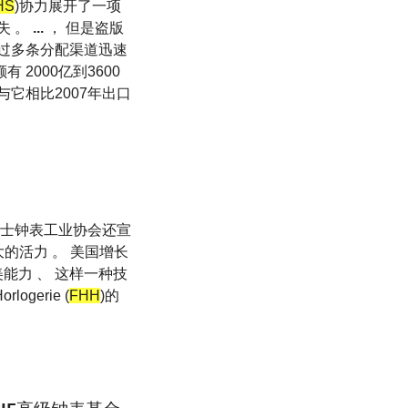
HS
)协力展开了一项
失 。
...
， 但是盗版
通过多条分配渠道迅速
2000亿到3600
与它相比2007年出口
瑞士钟表工业协会还宣
的活力 。 美国增长
能力 、 这样一种技
ogerie (
FHH
)的