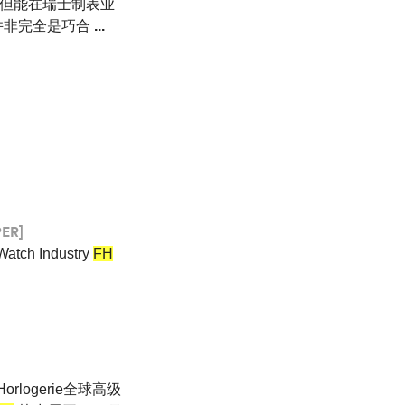
 但能在瑞士制表业
也并非完全是巧合
...
ER]
h Industry
FH
te Horlogerie全球高级