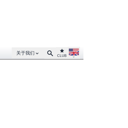
Open About menu
Open language menu
Club
Search
关于我们
CLUB