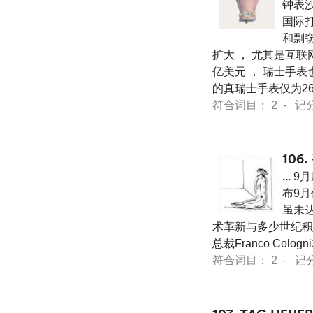
钟表沙龙
国际
和剽
扩大 ， 尤其是互联
亿美元 ， 瑞士手表
的真瑞士手表仅为26
符合词目： 2 - 记分 24
106.
...
9月底
布9
虽未
术革新与多少世纪积淀下来的
总裁Franco Col
符合词目： 2 - 记分 23