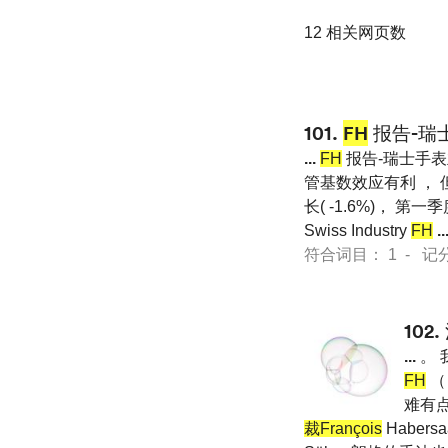
12 相关网页数
101.
FH
报告-瑞
...
FH
报告-瑞士手表
管基数效应有利 ， 
长( -1.6%)， 第
Swiss Industry
FH
..
符合词目： 1 - 记分 50
102.
...
。 
FH
（
难有点
裁François
Habe