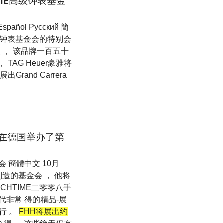
GERIE高级钟表基金
spañol Pусский 簡
级钟表基金会的特别会
 ， 该品牌一百五十
AG Heuer豪雅将
Grand Carrera
基金会在德国举办了第
别展会 簡體中文 10月
造的基金会 ， 他将
CHTIME二零零八手
代非常 得的精品-展
举行 。
FHH将展出约