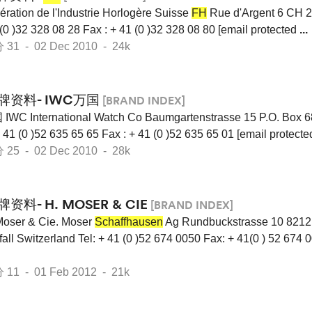
ration de l'Industrie Horlogère Suisse
FH
Rue d'Argent 6 CH 2
 (0 )32 328 08 28 Fax : + 41 (0 )32 328 08 80 [email protected
...
 - 02 Dec 2010 - 24k
牌资料- IWC万国
[BRAND INDEX]
WC International Watch Co Baumgartenstrasse 15 P.O. Box 
+ 41 (0 )52 635 65 65 Fax : + 41 (0 )52 635 65 01 [email protect
 - 02 Dec 2010 - 28k
牌资料- H. MOSER & CIE
[BRAND INDEX]
oser & Cie. Moser
Schaffhausen
Ag Rundbuckstrasse 10 821
all Switzerland Tel: + 41 (0 )52 674 0050 Fax: + 41(0 ) 52 674 
 - 01 Feb 2012 - 21k