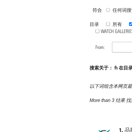
符合
任何词搜
目录
所有
WATCH GALLERIE
From:
搜索关于： fh 在目录 "B
以下词组含本网页最
More than 3 结果 
1.
品