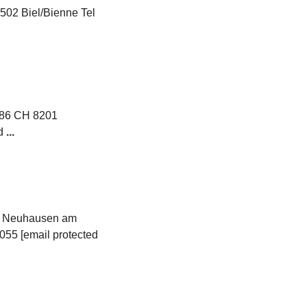
502 Biel/Bienne Tel
686 CH 8201
ed
...
2 Neuhausen am
0055 [email protected