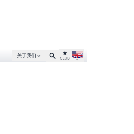
Open About menu
Open language menu
Club
Search
关于我们
CLUB