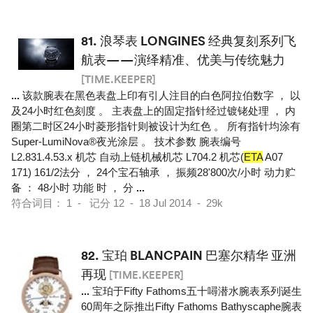
81.
浪琴表 LONGINES 经典复刻系列飞
航表——演绎精准、优美与传统魅力
[TIME.KEEPER]
...
该款腕表在黑色表盘上印有引人注目的白色阿拉伯数字 ， 以
及24小时红色刻度 。 主表盘上的固定指针经过镀铑处理 ， 内
圈第二时区24小时菱形指针则被设计为红色 。 所有指针均涂有
Super-LumiNova®夜光涂层 。 技术参数 腕表编号
L2.831.4.53.x 机芯 自动上链机械机芯 L704.2 机芯(
ETA
A07
171) 161/2法分 ， 24个宝石轴承 ， 振频28'800次/小时 动力贮
备 ： 48小时 功能 时 ， 分
...
符合词目： 1 - 记分 12 - 18 Jul 2014 - 29k
82.
宝珀 BLANCPAIN 巴塞尔精华 亚洲
再现
[TIME.KEEPER]
...
宝珀于Fifty Fathoms五十噚潜水腕表系列诞生
60周年之际推出Fifty Fathoms Bathyscaphe腕表