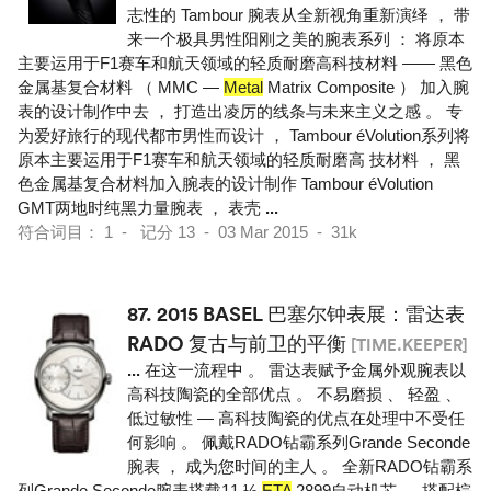
志性的 Tambour 腕表从全新视角重新演绎 ， 带
来一个极具男性阳刚之美的腕表系列 ： 将原本
主要运用于F1赛车和航天领域的轻质耐磨高科技材料 —— 黑色
金属基复合材料 （ MMC —
Metal
Matrix Composite ） 加入腕
表的设计制作中去 ， 打造出凌厉的线条与未来主义之感 。 专
为爱好旅行的现代都市男性而设计 ， Tambour éVolution系列将
原本主要运用于F1赛车和航天领域的轻质耐磨高 技材料 ， 黑
色金属基复合材料加入腕表的设计制作 Tambour éVolution
GMT两地时纯黑力量腕表 ， 表壳
...
符合词目： 1 - 记分 13 - 03 Mar 2015 - 31k
87.
2015 BASEL 巴塞尔钟表展：雷达表
RADO 复古与前卫的平衡
[TIME.KEEPER]
...
在这一流程中 。 雷达表赋予金属外观腕表以
高科技陶瓷的全部优点 。 不易磨损 、 轻盈 、
低过敏性 — 高科技陶瓷的优点在处理中不受任
何影响 。 佩戴RADO钻霸系列Grande Seconde
腕表 ， 成为您时间的主人 。 全新RADO钻霸系
列Grande Seconde腕表搭载11 ½
ETA
2899自动机芯 ， 搭配棕