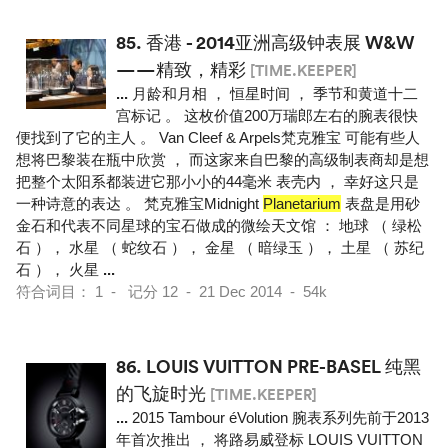
85.
香港 - 2014亚洲高级钟表展 W&W
——精致，精彩
[TIME.KEEPER]
...
月龄和月相 ， 恒星时间 ， 季节和黄道十二
宫标记 。 这枚价值200万瑞郎左右的腕表很快
便找到了它的主人 。 Van Cleef & Arpels梵克雅宝 可能有些人
想将巴黎装在瓶中欣赏 ， 而这家来自巴黎的高级制表商却是想
把整个太阳系都装进它那小小的44毫米 表壳内 ， 幸好这只是
一种诗意的表达 。 梵克雅宝Midnight
Planetarium
表盘是用砂
金石和代表不同星球的宝石做成的微绘天文馆 ： 地球 （ 绿松
石 ）， 水星 （ 蛇纹石 ）， 金星 （ 暗绿玉 ）， 土星 （ 苏纪
石 ）， 火星
...
符合词目： 1 - 记分 12 - 21 Dec 2014 - 54k
86.
LOUIS VUITTON PRE-BASEL 纯黑
的飞旋时光
[TIME.KEEPER]
...
2015 Tambour éVolution 腕表系列先前于2013
年首次推出 ， 将路易威登标 LOUIS VUITTON