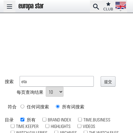
Open la
Club
Search
Open main menu
CLUB
搜索
每页查询结果
符合
任何词搜索
所有词搜索
目录
所有
BRAND INDEX
TIME.BUSINESS
TIME.KEEPER
HIGHLIGHTS
VIDEOS
WATCH GALLERIES
ARCHIVES
THE WATCH FILES