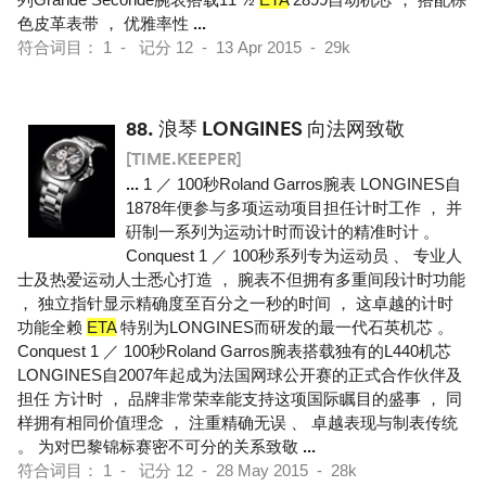
色皮革表带 ， 优雅率性
...
符合词目： 1 - 记分 12 - 13 Apr 2015 - 29k
88.
浪琴 LONGINES 向法网致敬
[TIME.KEEPER]
...
1 ／ 100秒Roland Garros腕表 LONGINES自
1878年便参与多项运动项目担任计时工作 ， 并
硏制一系列为运动计时而设计的精准时计 。
Conquest 1 ／ 100秒系列专为运动员 、 专业人
士及热爱运动人士悉心打造 ， 腕表不但拥有多重间段计时功能
， 独立指针显示精确度至百分之一秒的时间 ， 这卓越的计时
功能全赖
ETA
特别为LONGINES而研发的最一代石英机芯 。
Conquest 1 ／ 100秒Roland Garros腕表搭载独有的L440机芯
LONGINES自2007年起成为法国网球公开赛的正式合作伙伴及
担任 方计时 ， 品牌非常荣幸能支持这项国际瞩目的盛事 ， 同
样拥有相同价值理念 ， 注重精确无误 、 卓越表现与制表传统
。 为对巴黎锦标赛密不可分的关系致敬
...
符合词目： 1 - 记分 12 - 28 May 2015 - 28k