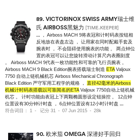
89.
VICTORINOX SWISS ARMY瑞士维
氏 AIRBOSS黑魅力
[TIME.KEEPER]
...
， Airboss MACH 9将表冠和计时码表按钮相
反地放在表盘左边 ， 让用家在同时配戴手套及
腕表时 ， 不会阻碍使用腕表的功能 。 两点钟位
置的表冠可以让您旋转滑动计算尺内表圈刻度
。 Airboss MACH 9代表一枚功能性和可靠的飞行员腕表 。
Airboss MACH 9 Black Edition腕表搭载瑞士制造
ETA
Valjoux
7750 自动上链机械机芯 Airboss Mechanical Chronograph
Black Edition 严守军用工程学的规格 ，
直径42毫米的Airboss
机械计时码表搭载以可靠闻名的ETA
Valjoux 7750自动上链机械
机芯 。 计时功能由表冠上下两颗椭圆形设定钮操控 。 12点钟
位置设有30分钟计时盘 ， 6点钟位置设有12小时计时盘
...
符合词目： 1 - 记分 31 - 07 Jun 2015 - 28k
90.
欧米茄 OMEGA 深潜好手回归