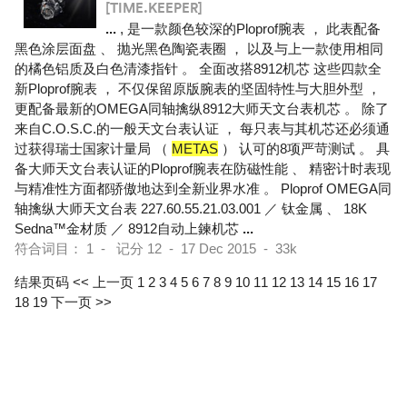
[TIME.KEEPER]
...
, 是一款颜色较深的Ploprof腕表 ， 此表配备
黑色涂层面盘 、 抛光黑色陶瓷表圈 ， 以及与上一款使用相同
的橘色铝质及白色清漆指针 。 全面改搭8912机芯 这些四款全
新Ploprof腕表 ， 不仅保留原版腕表的坚固特性与大胆外型 ，
更配备最新的OMEGA同轴擒纵8912大师天文台表机芯 。 除了
来自C.O.S.C.的一般天文台表认证 ， 每只表与其机芯还必须通
过获得瑞士国家计量局 （
METAS
） 认可的8项严苛测试 。 具
备大师天文台表认证的Ploprof腕表在防磁性能 、 精密计时表现
与精准性方面都骄傲地达到全新业界水准 。 Ploprof OMEGA同
轴擒纵大师天文台表 227.60.55.21.03.001 ／ 钛金属 、 18K
Sedna™金材质 ／ 8912自动上鍊机芯
...
符合词目： 1 - 记分 12 - 17 Dec 2015 - 33k
结果页码
<< 上一页
1
2
3
4
5
6
7
8
9
10
11
12
13
14
15
16
17
18
19
下一页 >>