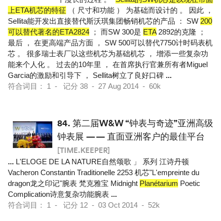
上ETA机芯的特征
（ 尺寸和功能 ） 为基础而设计的 。 因此 ，
Sellita能开发出直接替代斯沃琪集团畅销机芯的产品 ： SW
200
可以替代著名的ETA2824
； 而SW 300是
ETA
2892的克隆 ；
最后 ， 在更高端产品方面 ， SW 500可以替代7750计时码表机
芯 。 很多瑞士表厂以这些机芯为基础机芯 ， 增添一些复杂功
能来个人化 。 过去的10年里 ， 在首席执行官兼所有者Miguel
Garcia的激励和引导下 ， Sellita树立了良好口碑
...
符合词目： 1 - 记分 38 - 27 Aug 2014 - 60k
84.
第二届W&W “钟表与奇迹”亚洲高级
钟表展 —— 直面亚洲客户的最佳平台
[TIME.KEEPER]
...
L'ELOGE DE LA NATURE自然颂歌 」 系列 江诗丹顿
Vacheron Constantin Traditionelle 2253 机芯"L'empreinte du
dragon龙之印记"腕表 梵克雅宝 Midnight
Planétarium
Poetic
Complication诗意复杂功能腕表
...
符合词目： 1 - 记分 12 - 03 Oct 2014 - 52k