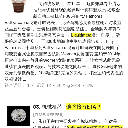
， 向传统致敬 。 2014年 ， 这款兼具专业潜水
性能与优雅外观的经典时计再添新成员 搭载全
新自动上链机芯F385的Fifty Fathoms
Bathyscaphe飞返计时码表 。 此全新机芯具备导柱轮计时装置
及垂直离合器 ， 更装配硅制防磁摆轮游丝 。 全新腕表与前作
同样于陶瓷表圈上采用液态金属 （
Liquidmetal
®） 刻度 ， 确
保腕表坚固抗刮 ， 于300米的海底中继续表现出众 。 Fifty
Fathoms五十噚系列Bathyscaphe飞返计时码表在陶瓷表圈 采
用液态金属让腕表更坚固抗刮 Women女装腕表 宝珀于2014年
再次推出内外兼具的Women女装腕表系列 ， 让女性从此无需
继续在腕表的外观设计与技术功能之间取舍 。 直径36.8毫米的
表壳共镶嵌两圈共108颗总重1克拉的美钻 ， 呼应宝珀代表性的
双圈设计
...
符合词目： 1 - 记分 12 - 20 Aug 2014 - 34k
83.
机械机芯 -
谁将接替ETA？
[TIME.KEEPER]
...
我们正在自主研发生产擒纵机构 。 但这是一
个漫长的过程 。"
Sellita的SW机芯是以现在市面