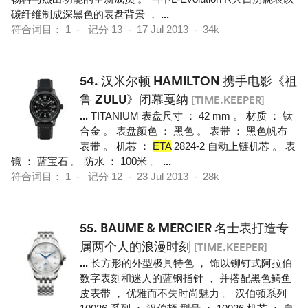
碳纤维制成深黑色的表盘背景 ，
...
符合词目： 1 - 记分 13 - 17 Jul 2013 - 34k
54.
汉米尔顿 HAMILTON 携手电影《祖
鲁 ZULU》闭幕戛纳
[TIME.KEEPER]
...
TITANIUM 表盘尺寸 ： 42 mm 。 材质 ： 钛
合金 。 表盘颜色 ： 黑色 。 表带 ： 黑色帆布
表带 。 机芯 ：
ETA
2824-2 自动上链机芯 。 表
镜 ： 蓝宝石 。 防水 ： 100米 。
...
符合词目： 1 - 记分 12 - 23 Jul 2013 - 28k
55.
BAUME & MERCIER 名士表打造专
属两个人的浪漫时刻
[TIME.KEEPER]
...
长方形的外型极具特色 ， 饰以铆钉式阿拉伯
数字表刻和迷人的蓝钢指针 ， 并搭配黑色鳄鱼
皮表带 ， 优雅而不失时尚魅力 。 汉伯顿系列