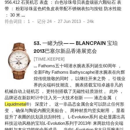
956.412 石英机芯 表盘 ： 白色珍珠母贝表盘镶嵌六颗钻石 表
带 ： 粉彩珍珠蓝色鳄鱼皮表带配不锈钢表扣与按钮 防水性能
： 30 米
...
符合词目： 1 - 记分 24 - 27 Jun 2013 - 24k
53.
一睹为快—— BLANCPAIN 宝珀
2013巴塞尔新品香港展览会
[TIME.KEEPER]
...
Fathoms五十噚潜水腕表系列诞生60周年 ，
全新Fifty Fathoms Bathyscaphe潜水腕表在向辉
煌传统致敬的同时 ， 以继往开来之势 ， 引领业
界的尖端科技潮流 。 腕表搭载宝珀卓越非凡的
机械自动上链机芯 ， 更特别搭载了无磁性硅质游丝 。 此外 ，
品牌还在新款时计中注入另一大技术创新 —— 液态金属 （
Liquidmetal
®） 深度计 。 这一非晶态金属合金可以防止任何形
变 ， 确保与陶瓷内圈完美贴合 。 两种材质均坚实耐用 ， 显着
提升了表圈的抗划及抗刮特性 。 L-Evolution系列 处处显露出高
科技运动风格的宝珀L-Evolution系列于2013年 来两款结合尖端
物料与杰出功能的全新成员 。 当中L-Evolution R大日历腕表以