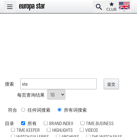
Open la
Club
Search
Open main menu
CLUB
搜索
每页查询结果
符合
任何词搜索
所有词搜索
目录
所有
BRAND INDEX
TIME.BUSINESS
TIME.KEEPER
HIGHLIGHTS
VIDEOS
WATCH GALLERIES
ARCHIVES
THE WATCH FILES