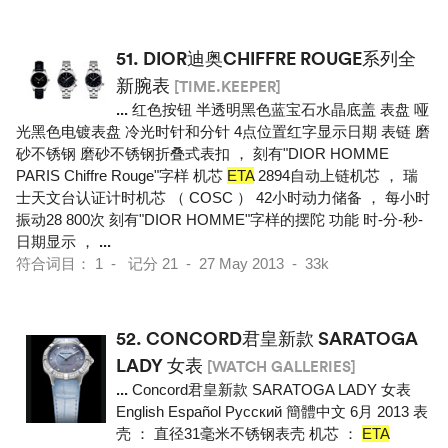
51.
DIOR迪奥CHIFFRE ROUGE系列全
新腕表
[TIME.KEEPER]
...
红色按钮 半透明黑色蓝宝石水晶底盖 表盘 哑
光黑色电镀表盘 冷光时针和分针 4点位置红字显示日期 表链 磨
砂不锈钢 磨砂不锈钢折叠式表扣 ， 刻有"DIOR HOMME
PARIS Chiffre Rouge"字样 机芯
ETA
2894自动上链机芯 ， 瑞
士天文台认证计时机芯 （ COSC ） 42小时动力储备 ， 每小时
振动28 800次 刻有"DIOR HOMME"字样的摆陀 功能 时-分-秒-
日期显示 ，
...
符合词目： 1 - 记分 21 - 27 May 2013 - 33k
52.
CONCORD君皇新款 SARATOGA
LADY 女表
[WATCH GALLERIES]
...
Concord君皇新款 SARATOGA LADY 女表
English Español Pусский 簡體中文 6月 2013 表
壳 ： 直径31毫米不锈钢表壳 机芯 ：
ETA