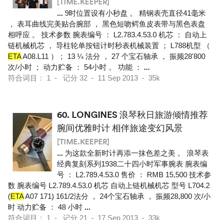
[TIME.KEEPER]
...
9时位置设有小秒盘 。 精钢表壳直径41毫米
， 表耳曲线完美贴合腕部 ， 黑色短吻鳄鱼皮表带与黑色表盘
相呼应 。 技术参数 腕表编号 ： L2.783.4.53.0 机芯 ： 自动上
链机械机芯 ， 导柱轮单按钮计时秒表机械装置 ； L788机型 （
ETA
A08.L11 ）； 13 ¼ 法分 ， 27 个宝石轴承 ， 振频28'800
次/小时 ； 动力贮备 ： 54小时 。 功能 ：
...
符合词目： 1 - 记分 32 - 11 Sep 2013 - 35k
60.
LONGINES 浪琴秋日旅游倾情推荐
腕间优雅时计 相伴旅途变幻风景
[TIME.KEEPER]
...
为这款全新时计再添一抹色差之美 。 浪琴表
经典复刻系列1938二十四小时军事腕表 腕表编
号 ： L2.789.4.53.0 售价 ： RMB 15,500 技术参
数 腕表编号 L2.789.4.53.0 机芯 自动上链机械机芯 型号 L704.2
(
ETA
A07 171) 161/2法分 ， 24个宝石轴承 ， 振频28,800 次/小
时 动力贮备 ： 48 小时
...
符合词目： 1 - 记分 21 - 17 Sep 2013 - 33k