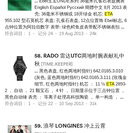
...
Ebel玉宝ONDE系列 36毫米孔雀石表盘腕表
English Español Pусский 簡體中文 8月 2013 表
壳: 36毫米不锈钢或 18开绿金 机芯:
ETA
955.102 型石英机芯 表盘: 孔雀石表盘, 12点位置饰 Ebel标志, 6
点钟位置为阿拉伯数字 表带: 绿色鳄鱼皮表带配不锈钢表扣
...
符合词目： 1 - 记分 24 - 19 Aug 2013 - 24k
58.
RADO 雷达UTC两地时腕表献礼中
秋
[TIME.KEEPER]
...
黑色表盘, 红色两地时指针) 642.0165.3.010
(灰色, 蓝色两地时指针) 642.0165.3.111 (玫瑰金
细节, 红色两地时指针) 机芯 ： 11 ½
ETA
2893-
2 ， 自动 ， 21 颗宝石 ， 4 针 ， 日期显示位于三点钟位置 ，
黑色自动锤 表壳 ： 等离子处理高科技陶瓷 ， 单一构造 ，
...
符合词目： 1 - 记分 22 - 10 Sep 2013 - 31k
59.
浪琴 LONGINES 冲上云霄