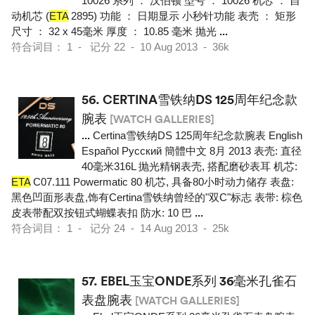
10026 系列 ： 汉伯顿 型号 ： 10026 机芯 ： 自
动机芯 (
ETA
2895) 功能 ： 日期显示 小秒针功能 表壳 ： 矩形
尺寸 ： 32 x 45毫米 厚度 ： 10.85 毫米 抛光
...
符合词目： 1 - 记分 22 - 10 Aug 2013 - 36k
56.
CERTINA雪铁纳DS 125周年纪念款
腕表
[WATCH GALLERIES]
...
Certina雪铁纳DS 125周年纪念款腕表 English
Español Pусский 簡體中文 8月 2013 表壳: 直径
40毫米316L 抛光精钢表壳, 搭配磨砂表耳 机芯:
ETA
C07.111 Powermatic 80 机芯, 具备80小时动力储存 表盘:
黑色凹面形表盘,饰有Certina雪铁纳曾经的"双C"标志 表带: 棕色
皮表带配双按钮式蝴蝶表扣 防水: 10 巴
...
符合词目： 1 - 记分 24 - 14 Aug 2013 - 25k
57.
EBEL玉宝ONDE系列 36毫米孔雀石
表盘腕表
[WATCH GALLERIES]