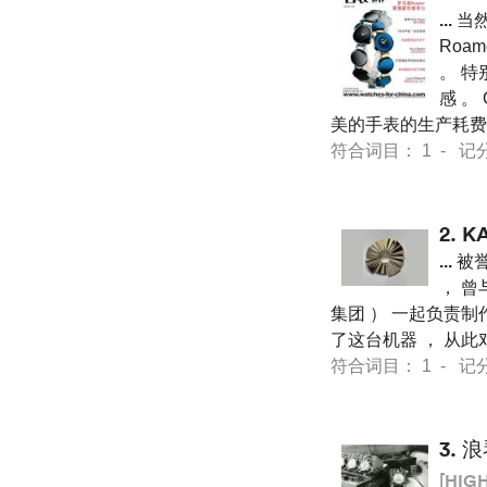
...
当然
Roa
。 特
感 。
美的手表的生产耗费
符合词目： 1 - 记分 44
2.
K
...
被誉
， 曾与
集团 ） 一起负责制
了这台机器 ， 从此
符合词目： 1 - 记分 12
3.
浪
[HIG