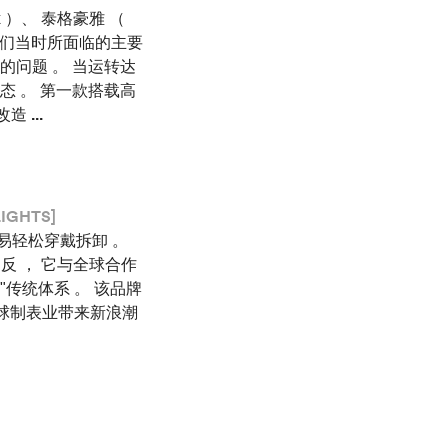
gaux ）、 泰格豪雅 （
他们当时所面临的主要
的问题 。 当运转达
态 。 第一款搭载高
行改造
...
IGHTS]
更易轻松穿戴拆卸 。
相反 ， 它与全球合作
"传统体系 。 该品牌
全球制表业带来新浪潮