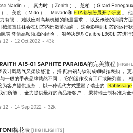
sse Nardin ）、 真力时 （ Zenith ）、 芝柏 （ Girard-Perre
r ）、 美度 （ Mido ）、 Movado和
ETA都纷纷展开了研发
。 
力有限 ， 难以应对高频机械的能量需求 ， 以及传统的润滑方面
 机械装置往往会在机芯内部散落油滴 ， 这会影响到机芯的运行状
机芯的腕表 凭借高频领域的经验 ， 浪琴决定对Calibre L360机芯进
 - 12 Oct 2022 - 43k
RAITH A15-01 SAPHITE PARAIBA的完美旅程
[HIGHL
经设计既透气又柔软舒适 ， 搭 配由钢与钛制成蝴蝶扣表扣 ， 
nti与一般的手表品牌截然不同 ， 它的运作没有工厂或陈列室 。 
接为客户提供服务 ， 以一种现代方式重塑了瑞士的 "
etablissage
尽我们所能 ， 全力提供最好的商品给客户 ， 秉持瑞士制标准为
 - 14 Sep 2022 - 32k
ITONI梅花表
[HIGHLIGHTS]