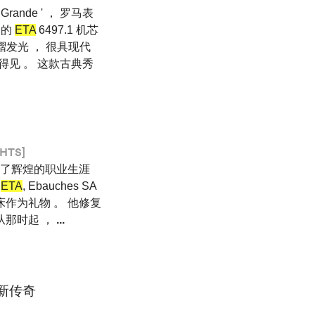
ande ' ， 罗马表
表的
ETA
6497.1 机芯
熠发光 ， 很具现代
看得见 。 这款古典秀
HTS]
有了辉煌的职业生涯
（
ETA
, Ebauches SA
床作为礼物 。 他修复
从那时起 ，
...
创新传奇