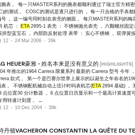
腕表 。 每一只MASTER系列的腕表都顺利通过了瑞士官方精
SC)的测试 。 COSC的测试是逐只进行的 ， 每一只合格的手
号 ， 这一编号同时刻在表壳的侧面 。 每只MASTER系列的
料 机芯 ：
ETA
2895-1 表壳 ： 不锈钢抛光表壳 ， 六颗螺丝固
： 双拱型蓝宝石 ， 内部防反射处理 表带 ： 实心不锈钢 ， 双弹
 - 24 Mar 2006 - 39k
AG HEUER豪雅 - 姓名本来是没有意义的
[HIGHLIGHTS]
2004 年推出的1964 Carrera 限量系列 最新的 Carrera 型号 
arrera 款式 。 第一个是巴赛尔世界上展示的以诞生之年命名的1964
表 。 不锈钢配机械自动上弦计时码表机芯(
ETA
2894 基础) 
 9 点位置30 分计数器 ， 6 点位置日历显示和一个最高计算速度可
专用转速计刻度 。
...
 - 10 Dec 2004 - 38k
诗丹顿VACHERON CONSTANTIN LA QUÊTE DU 