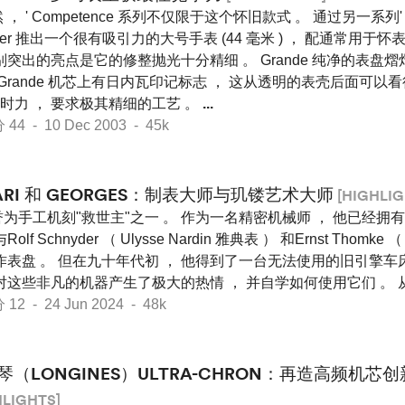
 ， ' Competence 系列不仅限于这个怀旧款式 。 通过另一系列' Gr
mer 推出一个很有吸引力的大号手表 (44 毫米 ) ， 配通常用于怀
别突出的亮点是它的修整抛光十分精细 。 Grande 纯净的表盘熠
 Grande 机芯上有日内瓦印记标志 ， 这从透明的表壳后面可以
时力 ， 要求极其精细的工艺 。
...
 - 10 Dec 2003 - 45k
ARI 和 GEORGES：制表大师与玑镂艺术大师
[HIGHLIG
为手工机刻"救世主"之一 。 作为一名精密机械师 ， 他已经拥
Rolf Schnyder （ Ulysse Nardin 雅典表 ） 和Ernst Thomke 
作表盘 。 但在九十年代初 ， 他得到了一台无法使用的旧引擎车
对这些非凡的机器产生了极大的热情 ， 并自学如何使用它们 。 
 - 24 Jun 2024 - 48k
琴（LONGINES）ULTRA-CHRON：再造高频机芯
HLIGHTS]