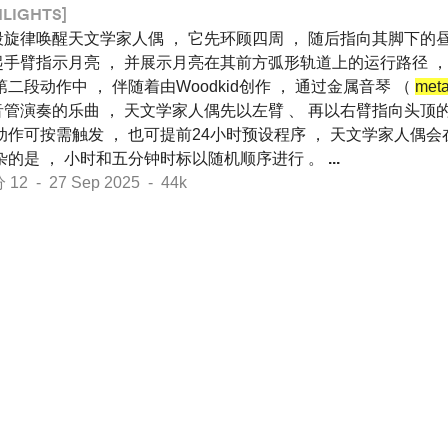
HLIGHTS]
旋律唤醒天文学家人偶 ， 它先环顾四周 ， 随后指向其脚下的昼
起手臂指示月亮 ， 并展示月亮在其前方弧形轨道上的运行路径 ，
第二段动作中 ， 伴随着由Woodkid创作 ， 通过金属音琴 （
meta
音管演奏的乐曲 ， 天文学家人偶先以左臂 、 再以右臂指向头顶的
动作可按需触发 ， 也可提前24小时预设程序 ， 天文学家人偶
杂的是 ， 小时和五分钟时标以随机顺序进行 。
...
 - 27 Sep 2025 - 44k