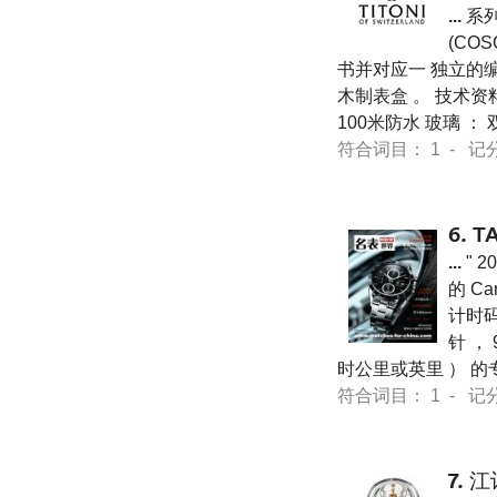
...
系列
(CO
书并对应一 独立的编
木制表盒 。 技术资
100米防水 玻璃 
符合词目： 1 - 记分 12
6.
T
...
" 
的 C
计时码
针 ，
时公里或英里 ） 的
符合词目： 1 - 记分 12
7.
江