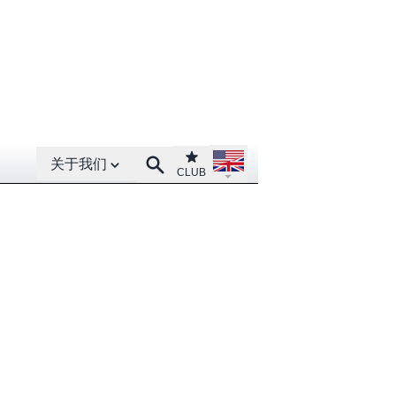
Open About menu
Open language menu
Club
Search
关于我们
CLUB