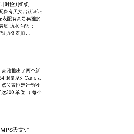
密计时检测组织
表都配备有天文台认证证
梅花表配有高贵典雅的
定表底 防水性能 ：
簧按钮折叠表扣
...
今年 ， 豪雅推出了两个新
 限量系列Carrera
， 3 点位置恒定运动秒
达200 单位 （ 每小
TEMPS天文钟