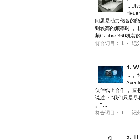
...
Uly
Heue
问题是动力储备的能
到较高的频率时 ，
频Calibre 360
符合词目： 1 - 记分 12
4.
W
...
， 
Ave
伙伴线上合作 ， 直
说道 ："我们只是
。"
...
符合词目： 1 - 记分 12
5.
T