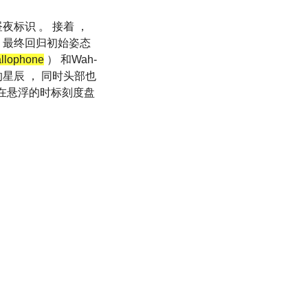
夜标识 。 接着 ，
 最终回归初始姿态
llophone
） 和Wah-
星辰 ， 同时头部也
会在悬浮的时标刻度盘