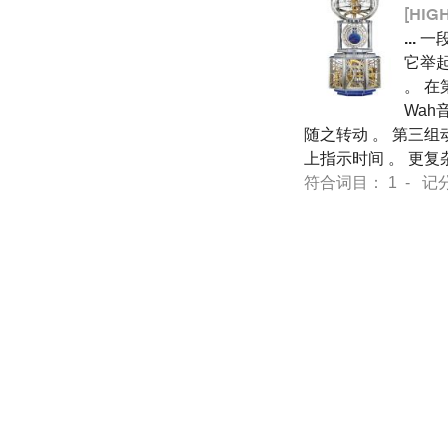
[HIG
...
一段
它举
。 在
Wah
随之转动 。 第三组
上指示时间 。 更复
符合词目： 1 - 记分 12