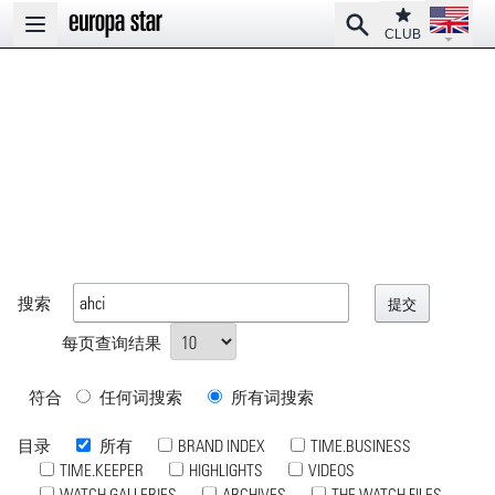
Open la
Club
Search
Open main menu
CLUB
搜索
每页查询结果
符合
任何词搜索
所有词搜索
目录
所有
BRAND INDEX
TIME.BUSINESS
TIME.KEEPER
HIGHLIGHTS
VIDEOS
WATCH GALLERIES
ARCHIVES
THE WATCH FILES