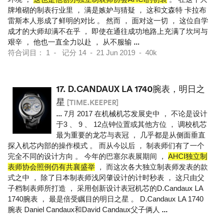
牌堆砌的制表行业里 ， 满是嫉妒与猜疑 ， 这和文森特 卡拉布
雷斯本人形成了鲜明的对比 。 然而 ， 面对这一切 ， 这位自学
成才的大师却满不在乎 ， 即使在通往成功地路上充满了坎坷与
艰辛 ， 他也一直全力以赴 ， 从不服输
...
符合词目： 1 - 记分 14 - 21 Jun 2019 - 40k
17.
D.CANDAUX LA 1740腕表，明日之
星
[TIME.KEEPER]
...
7月 2017 在机械机芯发展史中 ， 不论是设计
于3 、 9 、 12点钟位置或其他方位 ， 调校机芯
最为重要的龙芯与表冠 ， 几乎都是从侧面垂直
探入机芯内部的操作模式 。 而从今以后 ， 制表师们有了一个
完全不同的设计方向 。 今年的巴塞尔表展期间 ，
AHCI独立制
表师协会照例仍有共襄盛举
， 而这次各大独立制表师发表的款
式之中 ， 除了日本制表师浅冈肇设计的计时秒表 ， 这只由父
子档制表师所打造 ， 采用创新设计表冠机芯的D.Candaux LA
1740腕表 ， 最是倍受瞩目的明日之星 。 D.Candaux LA 1740
腕表 Daniel Candaux和David Candaux父子俩人
...