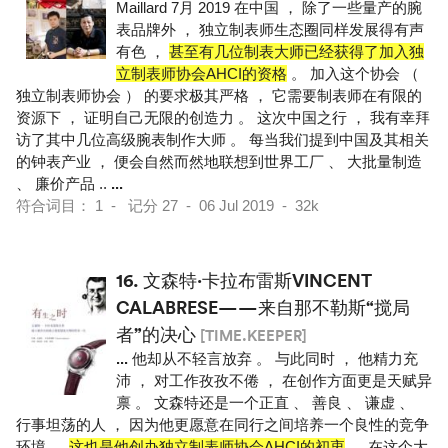
Maillard 7月 2019 在中国 ， 除了一些量产的腕
表品牌外 ， 独立制表师生态圈同样发展得有声
有色 ，
甚至有几位制表大师已经获得了加入独
立制表师协会AHCI的资格
。 加入这个协会 （
独立制表师协会 ） 的要求极其严格 ， 它需要制表师在有限的
资源下 ， 证明自己无限的创造力 。 这次中国之行 ， 我有幸拜
访了其中几位高级腕表制作大师 。 每当我们提到中国及其相关
的钟表产业 ， 便会自然而然地联想到世界工厂 、 大批量制造
、 廉价产品 ..
...
符合词目： 1 - 记分 27 - 06 Jul 2019 - 32k
16.
文森特·卡拉布雷斯VINCENT
CALABRESE——来自那不勒斯“搅局
者”的决心
[TIME.KEEPER]
...
他却从不轻言放弃 。 与此同时 ， 他精力充
沛 ， 对工作孜孜不倦 ， 在创作方面更是天赋异
禀 。 文森特还是一个正直 、 善良 、 谦虚 、
行事坦荡的人 ， 因为他更愿意在同行之间培养一个良性的竞争
环境 ，
这也是他创办独立制表师协会AHCI的初衷
。 在这个大