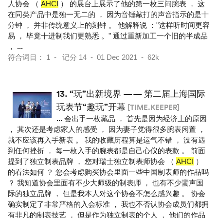
人协会 （
AHCI
） 的展台上展示了他的第一枚三问腕表 ， 这
在同类产品中是独一无二的 ， 因为音锤敲打的声音指示的是十
分钟 ， 并非传统意义上的刻钟 。 他解释说 ："这样听时间更容
易 ， 毕竟十进制我们更熟悉 。" 通过重新加工一个旧的半成品
，
...
符合词目： 1 - 记分 14 - 01 Dec 2021 - 62k
13.
“玩”出新境界 —— 第二届上海国际
玩表节“趣玩”开幕
[TIME.KEEPER]
...
会出手一枚藏品 ， 首先是因为经济上的原因
， 其次还是考虑家人的感受 ， 因为妻子觉得很多腕表闲置 ，
就不应该再入手新表 。 我的收藏历程算是运气不错 ， 没有遇
到任何挫折 ， 每一枚入手的腕表都是自己心仪的表款 。 前面
提到了独立制表品牌 ， 您对瑞士独立制表师协会 （
AHCI
）
的看法如何 ？ 您会考虑购买协会里面一些中国制表师的作品吗
？ 我知道协会里面有不少大师级的制表师 ， 也有不少蜚声国
际的独立品牌 ， 但是我本人对这个协会不怎么感兴趣 。 协会
确实制定了非常严格的入会标准 ， 我也不否认协会成员们都拥
有非凡的制表技艺 ， 但是作为独立制表的个人 ， 他们的作品