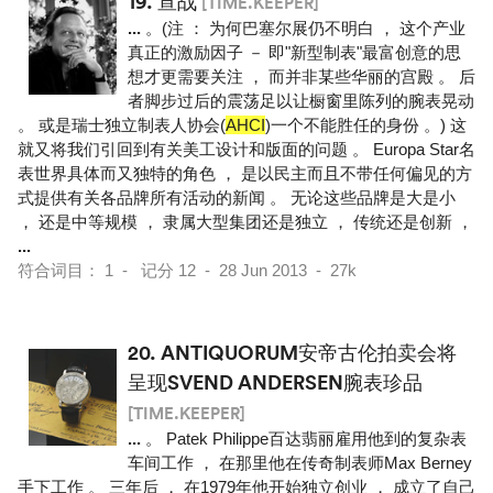
19.
宣战
[TIME.KEEPER]
...
。(注 ： 为何巴塞尔展仍不明白 ， 这个产业
真正的激励因子 － 即"新型制表"最富创意的思
想才更需要关注 ， 而并非某些华丽的宫殿 。 后
者脚步过后的震荡足以让橱窗里陈列的腕表晃动
。 或是瑞士独立制表人协会(
AHCI
)一个不能胜任的身份 。) 这
就又将我们引回到有关美工设计和版面的问题 。 Europa Star名
表世界具体而又独特的角色 ， 是以民主而且不带任何偏见的方
式提供有关各品牌所有活动的新闻 。 无论这些品牌是大是小
， 还是中等规模 ， 隶属大型集团还是独立 ， 传统还是创新 ，
...
符合词目： 1 - 记分 12 - 28 Jun 2013 - 27k
20.
ANTIQUORUM安帝古伦拍卖会将
呈现SVEND ANDERSEN腕表珍品
[TIME.KEEPER]
...
。 Patek Philippe百达翡丽雇用他到的复杂表
车间工作 ， 在那里他在传奇制表师Max Berney
手下工作 。 三年后 ， 在1979年他开始独立创业 ， 成立了自己