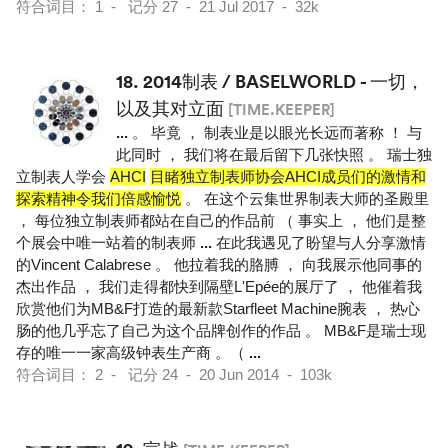
符合词目： 1 - 记分 27 - 21 Jul 2017 - 32k
18.
2014制表 / BASELWORLD - 一切，
以及其对立面
[TIME.KEEPER]
...
。 毕竟 ， 制表业是以眼光长远而著称 ！ 与
此同时 ， 我们将在最后留下几张快照 。 瑞士独
立制表人学会
AHCI
目睹独立制表师协会AHCI成员们的激情和
探索精神令我们倍感愉悦
。 在这个云集世界制表大师的圣殿里
， 每位独立制表师都站在自己的作品前 （ 事实上 ， 他们是整
个展会中唯一站着的制表师
...
在此我遇见了盼望与人分享激情
的Vincent Calabrese 。 他拉着我的胳膊 ， 向我展示他同事的
杰出作品 ， 我们走得都快到隔壁L'Epée的展厅了 ， 他催着我
欣赏他们为MB&F打造的最新款Starfleet Machine腕表 ， 热心
肠的他几乎忘了自己为这个品牌创作的作品 。 MB&F是瑞士现
存的唯一一家高级钟表生产商 。（
...
符合词目： 2 - 记分 24 - 20 Jun 2014 - 103k