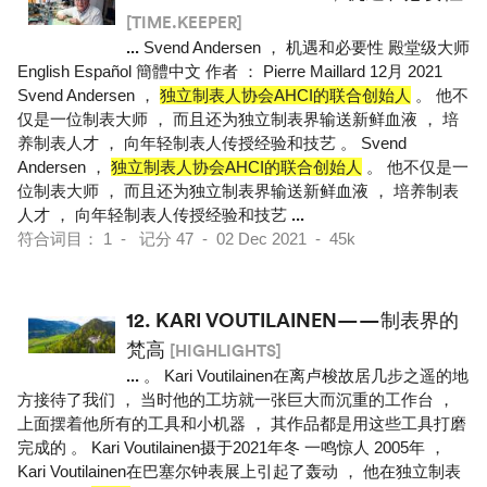
[TIME.KEEPER]
...
Svend Andersen ， 机遇和必要性 殿堂级大师
English Español 簡體中文 作者 ： Pierre Maillard 12月 2021
Svend Andersen ，
独立制表人协会AHCI的联合创始人
。 他不
仅是一位制表大师 ， 而且还为独立制表界输送新鲜血液 ， 培
养制表人才 ， 向年轻制表人传授经验和技艺 。 Svend
Andersen ，
独立制表人协会AHCI的联合创始人
。 他不仅是一
位制表大师 ， 而且还为独立制表界输送新鲜血液 ， 培养制表
人才 ， 向年轻制表人传授经验和技艺
...
符合词目： 1 - 记分 47 - 02 Dec 2021 - 45k
12.
KARI VOUTILAINEN——制表界的
梵高
[HIGHLIGHTS]
...
。 Kari Voutilainen在离卢梭故居几步之遥的地
方接待了我们 ， 当时他的工坊就一张巨大而沉重的工作台 ，
上面摆着他所有的工具和小机器 ， 其作品都是用这些工具打磨
完成的 。 Kari Voutilainen摄于2021年冬 一鸣惊人 2005年 ，
Kari Voutilainen在巴塞尔钟表展上引起了轰动 ， 他在独立制表