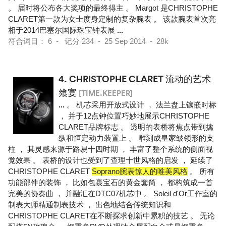
。 届时将公布各大奖项的最终得主 。 Margot 是CHRISTOPHE
CLARET第一款为女士度身定制的复杂腕表 。 该款腕表首次亮
相于2014巴塞尔国际珠宝钟表展
...
符合词目： 6 - 记分 234 - 25 Sep 2014 - 28k
4.
CHRISTOPHE CLARET 流动的艺术
飨宴
[TIME.KEEPER]
...
。 机芯采用开放式设计 ， 法兰盘上镶嵌时标
， 并于12点钟位置巧妙地展示CHRISTOPHE
CLARET品牌标志 。 透明的表桥将焦点带到擒
纵和恒定动力装置上 。 雕刻成皇家皱领形的支
柱 ， 其灵感来源于路易十四时期 ， 丰富了整个系统的侧面视
觉效果 。 表桥的设计也受到了查理十世风格的启发 ， 延续了
CHRISTOPHE CLARET
Soprano腕表惊人的唯美风格
。 所有
功能部件的装饰 ， 比如包裹宝石的黄金套筒 ， 都构筑成一首
完美的协奏曲 ， 并融汇在DTC07机芯中 。 Soleil d'Or工作室的
制表大师精通制表技术 ， 出色地结合传统知识和
CHRISTOPHE CLARET在不断探求创新中累积的技艺 。 无论