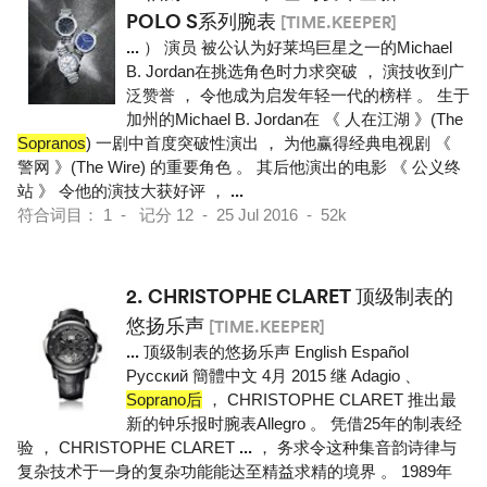
POLO S系列腕表
[TIME.KEEPER]
...
） 演员 被公认为好莱坞巨星之一的Michael
B. Jordan在挑选角色时力求突破 ， 演技收到广
泛赞誉 ， 令他成为启发年轻一代的榜样 。 生于
加州的Michael B. Jordan在 《 人在江湖 》(The
Sopranos
) 一剧中首度突破性演出 ， 为他赢得经典电视剧 《
警网 》(The Wire) 的重要角色 。 其后他演出的电影 《 公义终
站 》 令他的演技大获好评 ，
...
符合词目： 1 - 记分 12 - 25 Jul 2016 - 52k
2.
CHRISTOPHE CLARET 顶级制表的
悠扬乐声
[TIME.KEEPER]
...
顶级制表的悠扬乐声 English Español
Pусский 簡體中文 4月 2015 继 Adagio 、
Soprano后
， CHRISTOPHE CLARET 推出最
新的钟乐报时腕表Allegro 。 凭借25年的制表经
验 ， CHRISTOPHE CLARET
...
， 务求令这种集音韵诗律与
复杂技术于一身的复杂功能能达至精益求精的境界 。 1989年