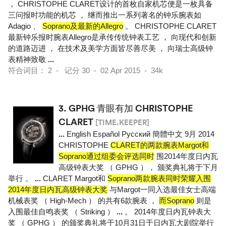
， CHRISTOPHE CLARET设计的首枚自家机芯便是一枚具备
三问报时功能的机芯 ， 继而推出一系列著名的钟乐腕表如
Adagio 、
Soprano及最新的Allegro
。 CHRISTOPHE CLARET
最新钟乐报时腕表Allegro是承传传统钟表工艺 ， 向现代和创新
的道路迈进 ， 在技术及美学方面皆尽善尽美 ， 向瑞士高级钟
表精神致敬
...
符合词目： 2 - 记分 30 - 02 Apr 2015 - 34k
3.
GPHG 青眼有加 CHRISTOPHE
CLARET
[TIME.KEEPER]
...
English Español Pусский 簡體中文 9月 2014
CHRISTOPHE
CLARET的两款腕表Margot和
Soprano通过组委会评选同时
围2014年度日内瓦
高级钟表大奖 （ GPHG ）， 颁奖典礼将于下月
举行 。
...
CLARET Margot和
Soprano两款腕表同时荣耀入围
2014年度日内瓦高级钟表大奖
与Margot一同入选最佳女士高端
机械表奖 （ High-Mech ） 的共有6款腕表 ，
而Soprano
则是
入围最佳自鸣表奖 （ Striking ）
...
。 2014年度日内瓦钟表大
奖 （ GPHG ） 的颁奖典礼将于10月31日于日内瓦大剧院举行