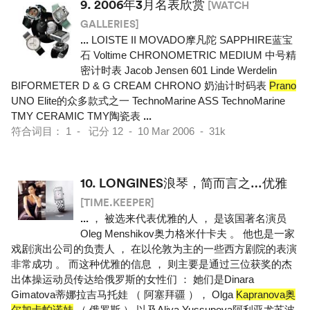
9.
2006年3月名表欣赏
[WATCH
GALLERIES]
...
LOISTE II MOVADO摩凡陀 SAPPHIRE蓝宝
石 Voltime CHRONOMETRIC MEDIUM 中号精
密计时表 Jacob Jensen 601 Linde Werdelin
BIFORMETER D & G CREAM CHRONO 奶油计时码表
Prano
UNO Elite的众多款式之一 TechnoMarine ASS TechnoMarine
TMY CERAMIC TMY陶瓷表
...
符合词目： 1 - 记分 12 - 10 Mar 2006 - 31k
10.
LONGINES浪琴，简而言之…优雅
[TIME.KEEPER]
...
， 被选来代表优雅的人 ， 是该国著名演员
Oleg Menshikov奥力格米什卡夫 。 他也是一家
戏剧演出公司的负责人 ， 在以伦敦为主的一些西方剧院的表演
非常成功 。 而这种优雅的信息 ， 则主要是通过三位获奖的杰
出体操运动员传达给俄罗斯的女性们 ： 她们是Dinara
Gimatova蒂娜拉吉马托娃 （ 阿塞拜疆 ）， Olga
Kapranova奥
尔加卡帕诺娃
（ 俄罗斯 ） 以及Aliya Yussupova阿利亚尤苏波