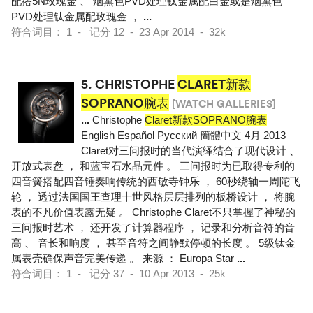
配搭5N玫瑰金 、 烟熏色PVD处理钛金属配白金或是烟熏色
PVD处理钛金属配玫瑰金 ，
...
符合词目： 1 - 记分 12 - 23 Apr 2014 - 32k
5.
CHRISTOPHE
CLARET新款
SOPRANO腕表
[WATCH GALLERIES]
...
Christophe
Claret新款SOPRANO腕表
English Español Pусский 簡體中文 4月 2013
Claret对三问报时的当代演绎结合了现代设计 、
开放式表盘 ， 和蓝宝石水晶元件 。 三问报时为已取得专利的
四音簧搭配四音锤奏响传统的西敏寺钟乐 ， 60秒绕轴一周陀飞
轮 ， 透过法国国王查理十世风格层层排列的板桥设计 ， 将腕
表的不凡价值表露无疑 。 Christophe Claret不只掌握了神秘的
三问报时艺术 ， 还开发了计算器程序 ， 记录和分析音符的音
高 、 音长和响度 ， 甚至音符之间静默停顿的长度 。 5级钛金
属表壳确保声音完美传递 。 来源 ： Europa Star
...
符合词目： 1 - 记分 37 - 10 Apr 2013 - 25k