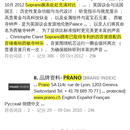
10月 2012
Soprano腕表处处充满对比
：
...
； 英国议会与法国
国王 ； 历史性复杂功能与当代设计 ； 听觉指示与视觉显示 ；
高贵黄金与高科技钛金 ， 以及金属组件与蓝宝石元素 。 西敏
寺钟声 - 是为英国议会发源地伦敦Palace
...
， 以至人们将其命
名为西敏寺钟声 。 为了提供比标准报时更完美更丰富的声音
， Christophe Claret
Soprano拥有已取得专利的四音簧搭配四
音锤奏响西敏寺钟乐
， 音簧围绕机芯运行一圈会循环两次 （
普通音簧只有一次 ）。 为确保能聆听到丰富的声音
...
符合词目： 7 - 记分 386 - 09 Oct 2012 - 29k
8.
品牌资料-
PRANO
[BRAND INDEX]
...
Prano
SA 114c rue de Lyon, 1203 Geneva
Switzerland Tel. + 41 78 689 70 77 [
...
protected]
www.prano.ch
English Español Français
Pусский 簡體中文
...
符合词目： 2 - 记分 29 - 09 Dec 2010 - 24k