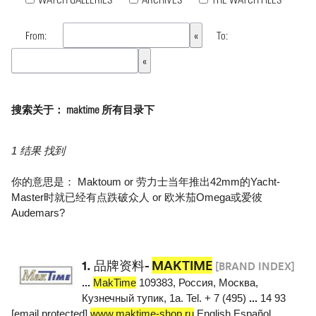
From:
To:
搜索关于： maktime 所有目录下
1 结果 找到
你的意思是：
Maktoum
or
劳力士当年推出42mm的Yacht-
Master时就已经有点跌破众人
or
欧米茄Omega或爱彼
Audemars
?
1.
品牌资料-
MAKTIME
[BRAND INDEX]
...
MakTime
109383, Россия, Москва,
Кузнечный тупик, 1а. Tel. + 7 (495)
...
14 93
[email protected]
www.maktime-shop.ru
English Español