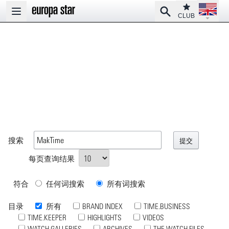
Open la
Club
Search
Open main menu
CLUB
搜索
每页查询结果
符合
任何词搜索
所有词搜索
目录
所有
BRAND INDEX
TIME.BUSINESS
TIME.KEEPER
HIGHLIGHTS
VIDEOS
WATCH GALLERIES
ARCHIVES
THE WATCH FILES