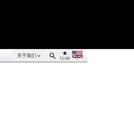
Open About menu
Open language menu
Club
Search
关于我们
CLUB