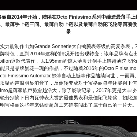
丽自2014年开始，陆续在Octo Finissimo系列中缔造最薄手
、最薄手上链三问、最薄自动上链以及最薄自动陀飞轮等四项傲
录
力能制作出如Grande Sonnerie大自鸣腕表等级的高复杂
牌特色，直到2014年这样的情况开始出现转变；该年品牌有点
mo Tourbillon这款代表作，以1.95mm的惊人薄度开创手上链超薄
品牌昙花一现的作品，不过随着2016年的Octo Finissimo Minu
cto Finissimo Automatic超薄自动上链等作品陆续问世，
质疑的声浪明显消音了，反倒转变成对于宝格丽每年还能创下何
inissimo超薄家族声势愈趋浩大，除了屡破纪录，2017年更是大
轮分别摘下日内瓦钟表大赏的最佳男表和最佳陀飞轮奖，如此连
明宝格丽这些年来钻研超薄工艺确实闯出了属于自己的一片天。