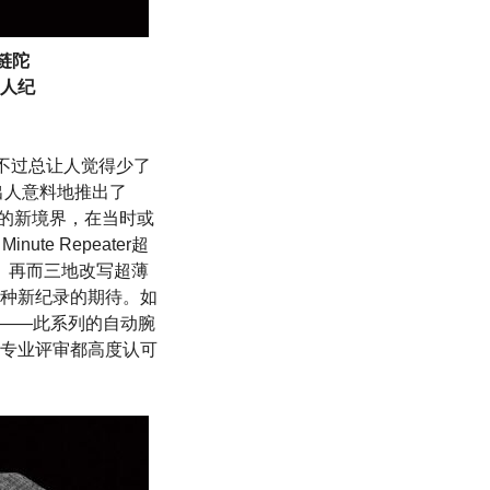
上链陀
人纪
表，不过总让人觉得少了
出人意料地推出了
陀飞轮的新境界，在当时或
te Repeater超
一而再、再而三地改写超薄
种新纪录的期待。如
丰收——此系列的自动腕
专业评审都高度认可