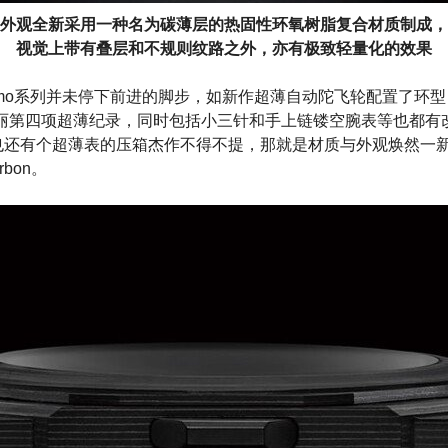
外观全新采用一种名为碳薄层的热固性环氧树脂复合材质制成，
视觉上带有叠层和不规则纹路之外，亦有极致轻量化的效果
Finissimo系列并未停下前进的脚步，如新作超薄自动陀飞轮配置了
宝格丽第四项超薄纪录，同时包括小三针和手上链镂空腕表等也都
也还有个超薄表的压箱杰作不得不提，那就是材质与外观焕然一新的Octo
arbon。