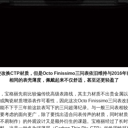
改换CTP材质，但是Octo Finissimo三问表依旧维持与2016
相同的表壳薄度，佩戴起来不仅舒适，甚至还更轻盈了
，宝格丽先前比较偏传统高级表路线，其主力材质不出贵金属以
陶瓷材质增添表作可看性，因此这次Octo Finissimo三问表
不下于三年前这款表写下的三问超薄纪录。与一般三问表相较，Octo
要考虑的面向更广，除了要找出适合问表传声的材质，同时材质本
不易制作）的外观设计又是额外衍生的课题。宝格丽经过了长时