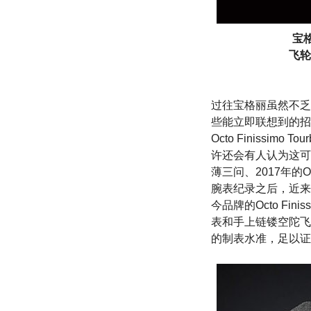
宝格
飞轮
过往宝格丽虽然不乏实
些能立即联想到的招
Octo Finissi
许还会有人认为这可能只是
薄三问、2017年的O
腕表纪录之后，近来
今品牌的Octo F
表和手上链镂空陀飞
的制表水准，足以证