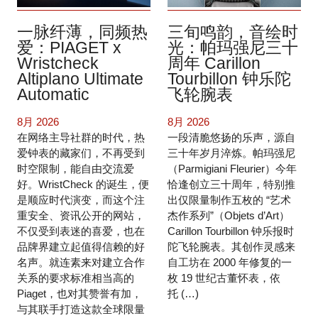
一脉纤薄，同频热
三旬鸣韵，音绘时
爱：PIAGET x
光：帕玛强尼三十
Wristcheck
周年 Carillon
Altiplano Ultimate
Tourbillon 钟乐陀
Automatic
飞轮腕表
8月 2026
8月 2026
在网络主导社群的时代，热
一段清脆悠扬的乐声，源自
爱钟表的藏家们，不再受到
三十年岁月淬炼。帕玛强尼
时空限制，能自由交流爱
（Parmigiani Fleurier）今年
好。WristCheck 的诞生，便
恰逢创立三十周年，特别推
是顺应时代演变，而这个注
出仅限量制作五枚的 “艺术
重安全、资讯公开的网站，
杰作系列”（Objets d’Art）
不仅受到表迷的喜爱，也在
Carillon Tourbillon 钟乐报时
品牌界建立起值得信赖的好
陀飞轮腕表。其创作灵感来
名声。就连素来对建立合作
自工坊在 2000 年修复的一
关系的要求标准相当高的
枚 19 世纪古董怀表，依
Piaget，也对其赞誉有加，
托 (…)
与其联手打造这款全球限量