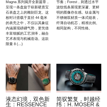
Magna 系列揭开全新篇章，
节奏；Forest，则透过水平
呈现一条盘旋于崭新硬质宝
波纹线条展现更深邃、更鲜
石表盘之上的雕刻巨龙。这
明的图像存在感。钛金属与
枚时计搭载于直径 44 毫米
不锈钢双材质一体式链表，
的表壳之中，不仅以其象征
纤薄自动机芯，精准比例。
内涵展现磅礴气势，更凭借
相同架构，不同性格。
丰富细腻的工艺演绎，融合
艺术表现与机械造诣。这款
限量 8 (…)
液态幻境，双色新
简驭繁复，时越经
生：RESSENCE
纬：H. MOSER &