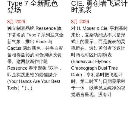
Type 7 全新配色
CIE. 勇创者飞返计
登场
时腕表
8月 2026
8月 2026
独立制表品牌 Ressence 旗
对 H. Moser & Cie. 亨利慕时
下著名的 Type 7 系列迎来全
来说，复杂功能从不只是形
新气象，推出 Black 与
式上的显示，而是腕表的灵
Cactus 两款新色，并各自配
魂所在。透过勇创者飞返计
备相得益彰的同色调橡胶表
时两地时区日期腕表
带。这两款新作伴随
(Endeavour Flyback
Ressence 春季形象 “双手，
Chronograph Dual Time
即是实践思维的最佳媒介
Date)，亨利慕时把飞返计
(Your Hands Are Your Best
时、第二时区与日期显示融
Tools）” (…)
于一体，以罕见且纯净的视
觉语言呈现。没有计