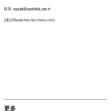
联系:
wpratt@earthlink.net
(请注明watches-for-china.com)
更多