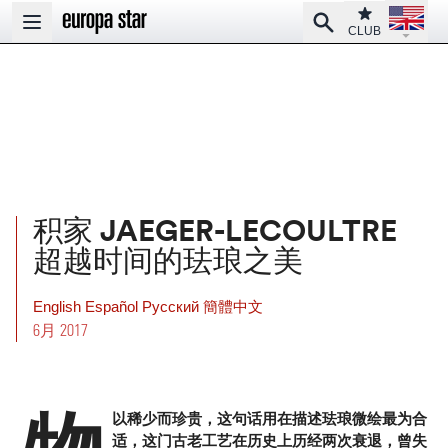
Open la
Club
Search
Open main menu
CLUB
积家 JAEGER-LECOULTRE
超越时间的珐琅之美
English
Español
Pусский
簡體中文
6月 2017
以稀少而珍贵，这句话用在描述珐琅微绘最为合
适，这门古老工艺在历史上历经两次衰退，曾失