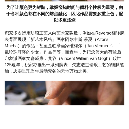
为了让颜色更为鲜豔，掌握窑烧时间与颜料个性极为重要，由
于各种颜色都在不同的熔点融化，因此作品需要多重上色，配
以多重焙烧
积家多次运用珐琅工艺来向艺术家致敬，例如在Reverso翻转腕
表背面展现「新艺术风格」画家阿尔丰斯·慕夏（Alfons
Mucha）的作品；甚至是临摩画家维梅尔（Jan Vermeer） 「
戴珍珠耳环的少女」作品等等，而近年，为纪念伟大的荷兰后
印象派画家文森威廉．梵谷（Vincent Willem van Gogh）殁世
125週年，积家亦推出一系列腕表，矢志透过珐琅工艺的细腻笔
触，忠实呈现当年感动梵谷的天地万物之美。