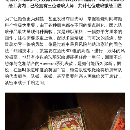
绘工坊内，已经拥有三位珐琅大师，共计七位珐琅微绘工匠
为了让颜色更为鲜豔，甚至发出夺目光彩，掌握窑烧时间与颜
料个性极为重要，由于各种颜色都在不同的熔点融化，因此珐
琅作品最终呈现何种面貌，实是难以预料，一幅数平方厘米的
画作，往往需要多重上色，配以多重焙烧，而每次的焙烧，皆
冒著功亏一篑的风险，像是过程中最具风险的珐琅彩绘的固色
法「烈焰技术」，就需要在摄氏800度的高温下进行，毁坏的风
险极高，也只有少数的珐琅彩绘师能担任此一重任，因而不难
想像与之相结合的Reverso系列表款，是如何能历久弥新，据
说，在当时派驻印度的英国军官，锺爱以珐琅微绘将所属球队
的代表颜色、队徽、家徽、甚至重要的亲人画像绘製于表背，
紧密承载于手腕之间。