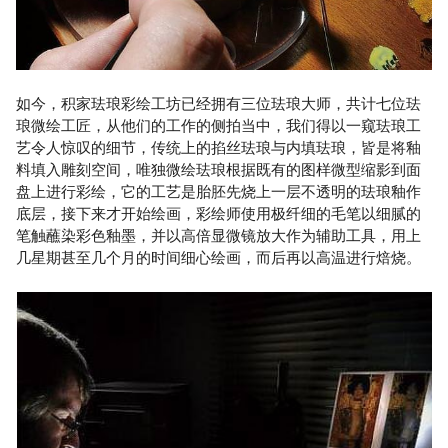
如今，积家珐琅彩绘工坊已经拥有三位珐琅大师，共计七位珐
琅微绘工匠，从他们的工作的侧拍当中，我们得以一窥珐琅工
艺令人惊叹的细节，传统上的掐丝珐琅与内填珐琅，皆是将釉
料填入雕刻空间，唯独微绘珐琅根据既有的图样微型缩影到面
盘上进行彩绘，它的工艺是胎胚先烧上一层不透明的珐琅釉作
底层，接下来才开始绘画，彩绘师使用极纤细的毛笔以细腻的
笔触蘸染彩色釉墨，并以高倍显微镜放大作为辅助工具，用上
几星期甚至几个月的时间细心绘画，而后再以高温进行焙烧。