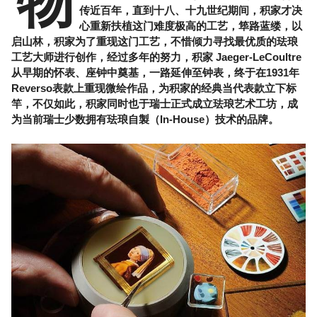
物
传近百年，直到十八、十九世纪期间，积家才决
心重新扶植这门难度极高的工艺，筚路蓝缕，以
启山林，积家为了重现这门工艺，不惜倾力寻找最优质的珐琅
工艺大师进行创作，经过多年的努力，积家 Jaeger-LeCoultre
从早期的怀表、座钟中奠基，一路延伸至钟表，终于在1931年
Reverso表款上重现微绘作品，为积家的经典当代表款立下标
竿，不仅如此，积家同时也于瑞士正式成立珐琅艺术工坊，成
为当前瑞士少数拥有珐琅自製（In-House）技术的品牌。