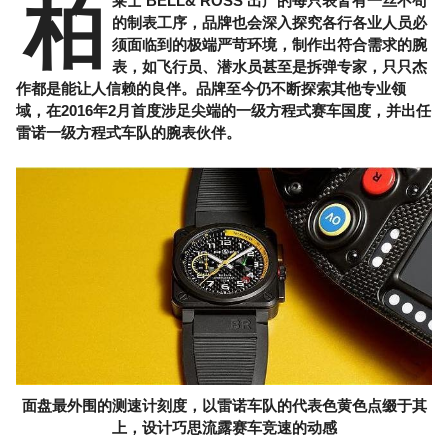
柏
莱士 BELL& ROSS 出产的每只表皆有一丝不苟
的制表工序，品牌也会深入探究各行各业人员必
须面临到的极端严苛环境，制作出符合需求的腕
表，如飞行员、潜水员甚至是拆弹专家，只只杰
作都是能让人信赖的良伴。品牌至今仍不断探索其他专业领
域，在2016年2月首度涉足尖端的一级方程式赛车国度，并出任
雷诺一级方程式车队的腕表伙伴。
面盘最外围的测速计刻度，以雷诺车队的代表色黄色点缀于其
上，设计巧思流露赛车竞速的动感