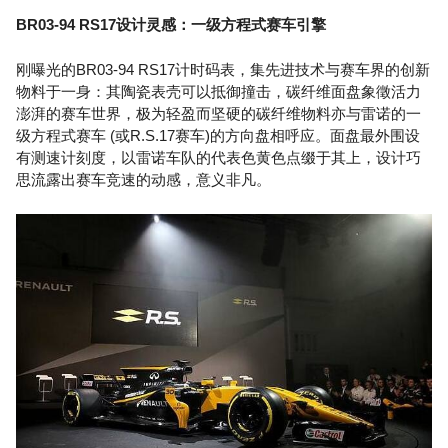
BR03-94 RS17设计灵感：一级方程式赛车引擎
刚曝光的BR03-94 RS17计时码表，集先进技术与赛车界的创新
物料于一身：其陶瓷表壳可以抵御撞击，碳纤维面盘象徵活力
澎湃的赛车世界，极为轻盈而坚硬的碳纤维物料亦与雷诺的一
级方程式赛车 (或R.S.17赛车)的方向盘相呼应。面盘最外围设
有测速计刻度，以雷诺车队的代表色黄色点缀于其上，设计巧
思流露出赛车竞速的动感，意义非凡。