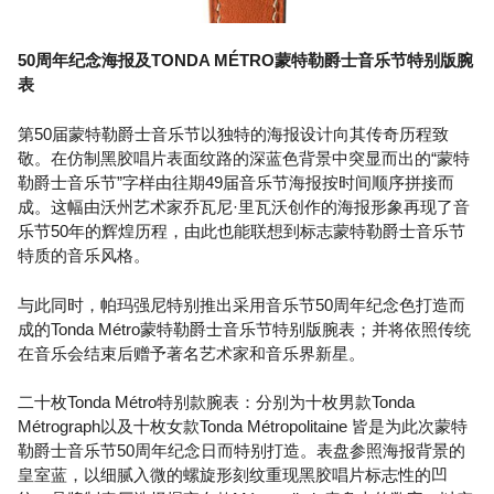
50周年纪念海报及TONDA MÉTRO蒙特勒爵士音乐节特别版腕
表
第50届蒙特勒爵士音乐节以独特的海报设计向其传奇历程致
敬。在仿制黑胶唱片表面纹路的深蓝色背景中突显而出的“蒙特
勒爵士音乐节”字样由往期49届音乐节海报按时间顺序拼接而
成。这幅由沃州艺术家乔瓦尼·里瓦沃创作的海报形象再现了音
乐节50年的辉煌历程，由此也能联想到标志蒙特勒爵士音乐节
特质的音乐风格。
与此同时，帕玛强尼特别推出采用音乐节50周年纪念色打造而
成的Tonda Métro蒙特勒爵士音乐节特别版腕表；并将依照传统
在音乐会结束后赠予著名艺术家和音乐界新星。
二十枚Tonda Métro特别款腕表：分别为十枚男款Tonda
Métrograph以及十枚女款Tonda Métropolitaine 皆是为此次蒙特
勒爵士音乐节50周年纪念日而特别打造。表盘参照海报背景的
皇室蓝，以细腻入微的螺旋形刻纹重现黑胶唱片标志性的凹