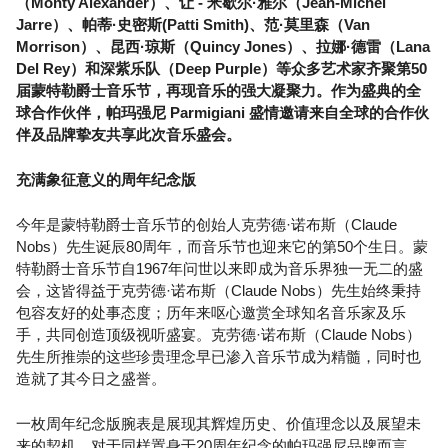
（Monty Alexander）、让 - 米歇尔·雅尔（Jean-Michel
Jarre）、帕蒂·史密斯(Patti Smith)、范·莫里森（Van
Morrison）、昆西·琼斯（Quincy Jones）、拉娜·德雷（Lana
Del Rey）和深紫乐队（Deep Purple）等众多艺术家齐聚第50
届蒙特勒爵士音乐节，再现音乐的强大凝聚力。作为盛典的全
球合作伙伴，帕玛强尼 Parmigiani 盛情邀请来自全球的合作伙
伴及品牌挚友共享此次音乐盛会。
充满象征意义的周年纪念版
今年是蒙特勒爵士音乐节的创始人克劳德·诺布斯（Claude
Nobs）先生诞辰80周年，而音乐节也迎来它的第50个生日。蒙
特勒爵士音乐节自1967年问世以来即成为音乐界独一无二的盛
会，这皆得益于克劳德·诺布斯（Claude Nobs）先生始终秉持
包容友好的处事态度；历年来呕心邀赏全球知名音乐家及乐
手，共同创造顶级视听盛宴。克劳德·诺布斯（Claude Nobs）
先生所推崇的这些珍贵理念早已渗入音乐节成为精髓，同时也
造就了其今日之盛誉。
一枚周年纪念版腕表是展现其辉煌历史、价值理念以及展望未
来的契机。对于同样置身于20周年纪念的帕玛强尼品牌而言，