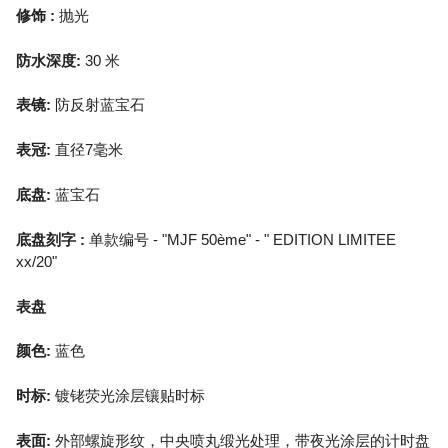
修饰 :
抛光
防水深度:
30 米
表镜:
防反射蓝宝石
表冠:
直径7毫米
底盘:
蓝宝石
底盘刻字 :
单款编号 - "MJF 50ème" - " EDITION LIMITEE
xx/20"
表盘
颜色:
蓝色
时标:
镀铑荧光涂层镶贴时标
表面:
外部螺旋形纹，中央喷丸缎光处理，带夜光涂层的计时盘