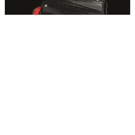
无论从任何角度而言，RM 35-01 腕表即使面对各种严苛环境，
亦能纯粹地绽放铿锵和优雅的极致魅力，在机芯与表壳时计上
更可堪称21世纪高级钟表界无与伦比的经典杰作。