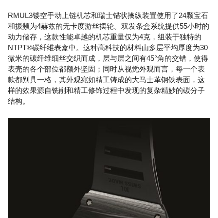
RMUL3镂空手动上链机芯和瑞士锚状擒纵装置使用了24颗宝石
和振频为4赫兹的无卡度游丝摆轮。双发条盒系统提供55小时的
动力储存，这款性能卓越的机芯重量仅为4克，组装于独特的
NTPT®碳纤维表盒中。这种高科技的材料由多层平均厚度为30
微米的碳纤维细丝交织而成，层与层之间有45°角的交错，使得
表壳的各个部位都额外坚固；同时从视觉外观而言，每一个表
款都别具一格，其外观宛如精工铸成的大马士革钢铁表面，这
样的效果源自铣削和精工修饰过程中发现的复杂精妙的碳分子
结构。