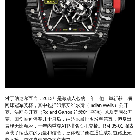
对于纳达尔而言，2013年是激动人心的一年，他一举斩获十项
网球冠军奖杯，其中包括印第安维尔斯（Indian Wells）公开
赛、法网公开赛（Roland Garros 连续8年夺冠）以及美网公开
赛。因伤被迫停赛几个月后，纳达尔虽排名滑至第五，但复出
表现无比精彩，一年内重夺ATP排名头把交椅。RM 35-01 腕表
承载了纳达尔的力量和信念，更体现了他在通往成功道路上无
坚不摧、勇往直前的强大意志力。