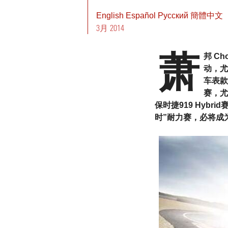
English
Español
Pусский
簡體中文
3月 2014
萧
邦 C
动，尤
车表款
赛，尤
保时捷919 Hyb
时”耐力赛，必将成