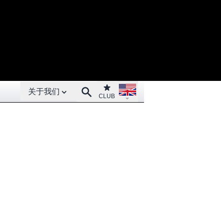
Open About menu
Open language menu
Club
Search
关于我们
CLUB