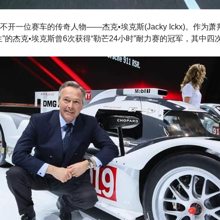
开一位赛车的传奇人物——杰克•埃克斯(Jacky Ickx)。作为
生”的杰克•埃克斯曾6次获得“勒芒24小时”耐力赛的冠军，其中