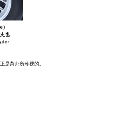
le）
史也
der
也正是萧邦所珍视的。