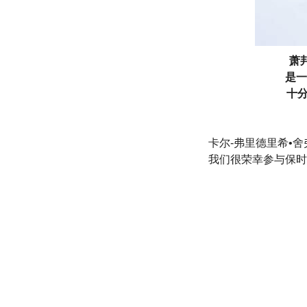
萧邦
是一
十分
卡尔-弗里德里希•
我们很荣幸参与保时