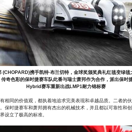
邦 (CHOPARD)携手凯特·布兰切特，金球奖颁奖典礼红毯变绿毯
 传奇色彩的保时捷赛车队此番与瑞士萧邦作为合作，派出保时捷
Hybrid赛车重新出战LMP1耐力锦标赛
有相同的价值观，都执着地追求完美表现和卓越品质。二者的伙
。保时捷赛车和萧邦拥有杰出的机械技术，并且都以可靠性和创
界设立了极高的标准。