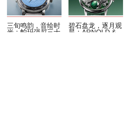
三旬鸣韵，音绘时
碧石盘龙，逐月观
光：帕玛强尼三十
星：ARNOLD &
周年 Carillon
SON Luna Magna
Tourbillon 钟乐陀
Platinum Dragon
飞轮腕表
Verdite
8月 2026
8月 2026
一段清脆悠扬的乐声，源自
铂金表壳、白金雕刻龙身，
三十年岁月淬炼。帕玛强尼
以及绿纹石打造的基底：
（Parmigiani Fleurier）今年
Arnold & Son 为 Luna
恰逢创立三十周年，特别推
Magna 系列揭开全新篇章，
出仅限量制作五枚的 “艺术
呈现一条盘旋于崭新硬质宝
杰作系列”（Objets d’Art）
石表盘之上的雕刻巨龙。这
Carillon Tourbillon 钟乐报时
枚时计搭载于直径 44 毫米
陀飞轮腕表。其创作灵感来
的表壳之中，不仅以其象征
自工坊在 2000 年修复的一
内涵展现磅礴气势，更凭借
枚 19 世纪古董怀表，依
丰富细腻的工艺演绎，融合