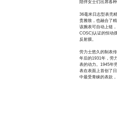
陪伴女士们出席各种
36毫米日志型表壳
贵雅致，也融合了精
该腕表可自动上链，装配经瑞士
COSC)认证的恒动
反射膜。
劳力士悠久的制表传
年后的1931年，
表的动力。1945年
表在表面上首创了日
中最受青睐的表款，