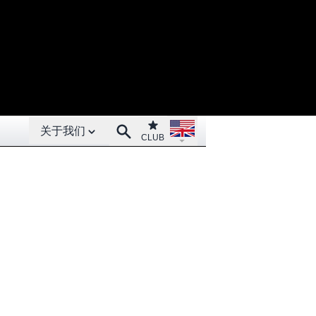
Open About menu
Open language menu
Club
Search
关于我们
CLUB