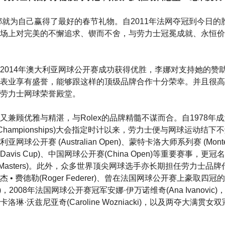
李娜就为自己赢得了最好的春节礼物。自2011年法网夺冠到今日
场上对完美的不懈追求、锲而不舍，与劳力士冠冕成就、永恒价
2014年澳大利亚网球公开赛成功获得优胜，李娜对支持她的赞助
表业享有盛誉，能够跟这样的顶级品牌合作十分荣幸。并且很高
劳力士网球荣誉殿堂。
又兼顾优雅与精湛，与Rolex的品牌精髓不谋而合。自1978年
edon Championships)大会指定时计以来，劳力士便与网球运动
公开赛 (Australian Open)、蒙特卡洛大师系列赛 (Monte-Ca
杯 (Davis Cup)、中国网球公开赛(China Open)等重要赛事
Rolex Masters)。此外，众多世界顶尖网球选手亦长期担任劳力士
 • 费德勒(Roger Federer)、曾在法国网球公开赛上豪取四
Henin)，2008年法国网球公开赛冠军安娜·伊万诺维奇(Ana Ivanov
琳·沃兹尼亚奇(Caroline Wozniacki)，以及两夺大满贯