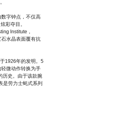
。
伯数字钟点，不仅高
，炫彩夺目。
 Institute，
蓝宝石水晶表面覆有抗
1926年的发明。5
的轻微动作转换为手
界的历史。由于该款腕
表是劳力士蚝式系列