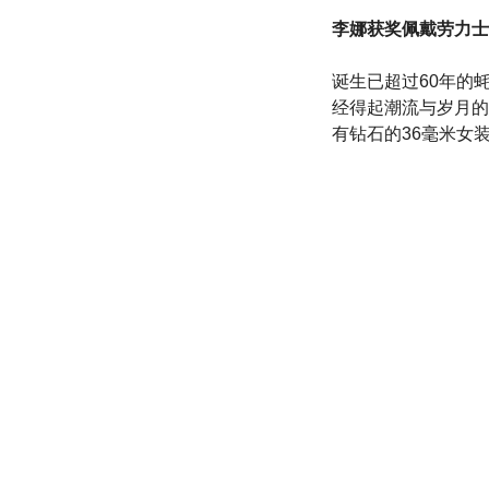
李娜获奖佩戴劳力士
诞生已超过60年的
经得起潮流与岁月的
有钻石的36毫米女