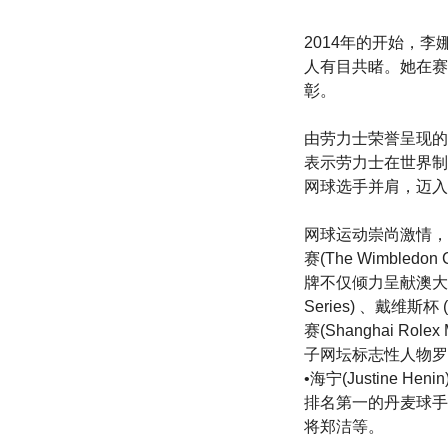
2014年的开始，
人有目共睹。她在赛
彰。
由劳力士荣誉呈现的
表示劳力士在世界制
网球选手并肩，迈入
网球运动崇尚激情，
赛(The Wimbl
牌不仅倾力呈献澳大利亚网球
Series) 、戴维斯
赛(Shanghai 
子网坛标志性人物罗杰
•海宁(Justine 
排名第一的丹麦球手卡洛
将郑洁等。