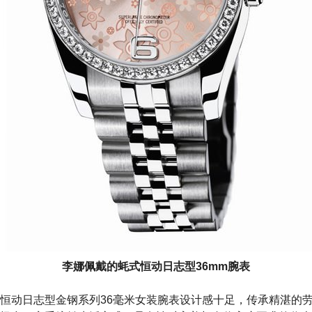
李娜佩戴的蚝式恒动日志型36mm腕表
恒动日志型金钢系列36毫米女装腕表设计感十足，传承精湛的