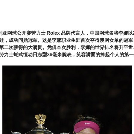
大利亚网球公开赛劳力士 Rolex 品牌代言人，中国网球名将李娜
娃，成功问鼎冠军。这是李娜职业生涯首次夺得澳网女单的冠军，
第二次获得的大满贯。凭借本次胜利，李娜的世界排名将升至世
劳力士蚝式恒动日志型36毫米腕表，笑容满面的捧起个人的第