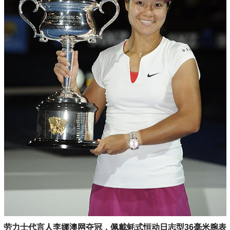
劳力士代言人李娜澳网夺冠，佩戴蚝式恒动日志型36毫米腕表