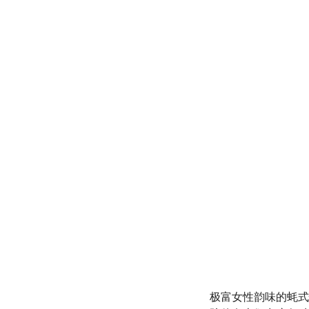
极富女性韵味的蚝式