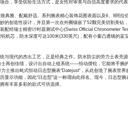
场合，享受缤纷生活方式，是女性对审美与自信高度要求的代表
精致典雅、配戴舒适。系列腕表精心装饰花图表面以及6、9阿拉
妙的创造性设计，并且第一次在外圈镶嵌了52颗完美切割美钻
精密计时器测试中心(Swiss Official Chronometer Testing
摆铊机芯，防水深度可达100米(330英尺)，配有小窗凸透镜的
统与现代的杰出工艺，正是经典之作。防水防尘的劳力士表壳源于
劳力士再创佳绩，设计出自动上链系统——恒动摆铊，它能将手腕
劳力士推出蚝式恒动日志型腕表“Datejust”，从此创造了腕表世
历显示功能，因此“日志型”这一称谓由此得名。现今，日志型腕
拥有丰富多彩的款式可供选择。