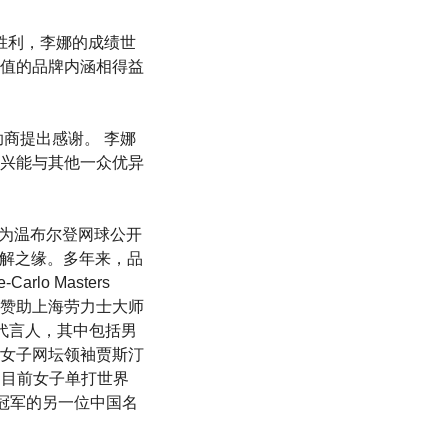
的胜利，李娜的成绩世
值的品牌内涵相得益
商提出感谢。 李娜
兴能与其他一众优异
成为温布尔登网球公开
结下不解之缘。多年来，品
rlo Masters
，更冠名赞助上海劳力士大师
品牌代言人，其中包括男
冠的女子网坛领袖贾斯汀
ic)，目前女子单打世界
女双冠军的另一位中国名