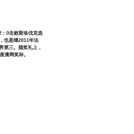
以2：0击败斯洛伐克选
也是继2011年法
界第三。颁奖礼上，
一座澳网奖杯。