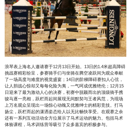
浪琴表上海名人邀请赛于12月13日开始。13日的1.4米超高障碍
挑战赛精彩纷呈，参赛骑手们与坐骑在腾空凌跃间为观众奉献
了一场高度与难度的视觉盛宴；14日的阶梯障碍赛扣人心弦，
让人胆战心惊却又每每化险为夷，一气呵成优雅绝伦；12月15
日迎来了最为激动人心的决赛，初赛中脱颖而出的顶级骑手携
骏马逐一亮相，跃栏而起间展现无间默契与王者风范，为现场
上万名观众呈现出一场惊心动魄又优雅绅士的精彩竞技。打马
扬尘，跃栏而起的潇洒姿态给人以无比畅快享受。在观赛之余
还有一系列互动活动全方位展示了马术运动的魅力。包括马术
体验课程，马术训练营等吸引了众多嘉宾的积极参与。