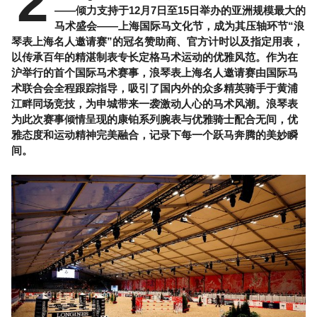
2
——倾力支持于12月7日至15日举办的亚洲规模最大的
马术盛会——上海国际马文化节，成为其压轴环节“浪
琴表上海名人邀请赛”的冠名赞助商、官方计时以及指定用表，
以传承百年的精湛制表专长定格马术运动的优雅风范。作为在
沪举行的首个国际马术赛事，浪琴表上海名人邀请赛由国际马
术联合会全程跟踪指导，吸引了国内外的众多精英骑手于黄浦
江畔同场竞技，为申城带来一袭激动人心的马术风潮。浪琴表
为此次赛事倾情呈现的康铂系列腕表与优雅骑士配合无间，优
雅态度和运动精神完美融合，记录下每一个跃马奔腾的美妙瞬
间。