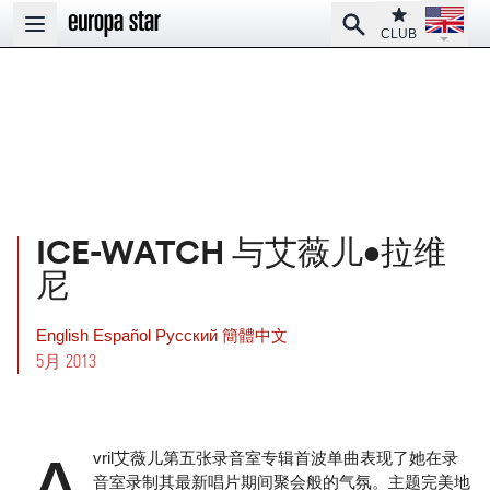
Open la
Club
Search
Open main menu
CLUB
ICE-WATCH 与艾薇儿•拉维
尼
English
Español
Pусский
簡體中文
5月 2013
vril艾薇儿第五张录音室专辑首波单曲表现了她在录
音室录制其最新唱片期间聚会般的气氛。主题完美地