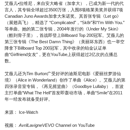
艾薇儿•拉维尼，来自安大略省（加拿大），已成为新一代的代
言人，其专辑全球超过3500万张，入围8项格莱美奖并获得7项
Canadian Juno Awards加拿大朱诺奖。其首张专辑《Let go》
（展翅高飞），精选了 “Complicated”，“Sk8r”和“I’m With You.”
等单曲。她的第二张专辑，2004年发行的《Under My Skin》
（酷到骨子里），首战即登上Billboard Top 200冠军。艾薇儿的
第三张专辑《The Best Damn Thing》（美丽坏东西）也一举空
降拿下Billboard Top 200冠军，其中收录的铂金认证单
曲“Girlfriend女友”，更在YouTube上获得超过2亿次的点播总
数。
艾薇儿还为Tim Burton广受好评的迪斯尼电影《爱丽丝梦游仙
境》（Alice in Wonderland）创作了单曲《Alice》。艾薇儿的第
四张录音室专辑，《再见摇篮曲》（Goodbye Lullaby），首波
主打单曲“What The Hell”首发即轰动市场，单曲“Smile”在2011
年一经发布就备受好评。
来源： Ice-Watch
视频：
AvrilLavigneVEVO
Channel on YouTube