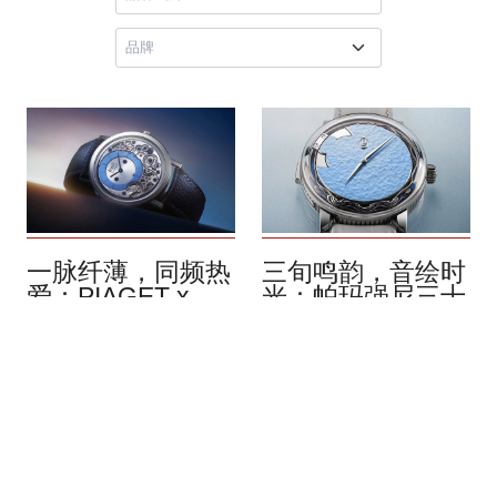
一脉纤薄，同频热
三旬鸣韵，音绘时
爱：PIAGET x
光：帕玛强尼三十
Wristcheck
周年 Carillon
Altiplano Ultimate
Tourbillon 钟乐陀
Automatic
飞轮腕表
8月 2026
8月 2026
在网络主导社群的时代，热
一段清脆悠扬的乐声，源自
爱钟表的藏家们，不再受到
三十年岁月淬炼。帕玛强尼
时空限制，能自由交流爱
（Parmigiani Fleurier）今年