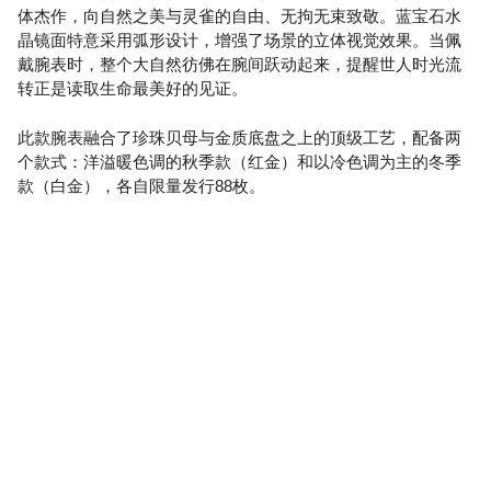
体杰作，向自然之美与灵雀的自由、无拘无束致敬。蓝宝石水
晶镜面特意采用弧形设计，增强了场景的立体视觉效果。当佩
戴腕表时，整个大自然彷佛在腕间跃动起来，提醒世人时光流
转正是读取生命最美好的见证。
此款腕表融合了珍珠贝母与金质底盘之上的顶级工艺，配备两
个款式：洋溢暖色调的秋季款（红金）和以冷色调为主的冬季
款（白金），各自限量发行88枚。