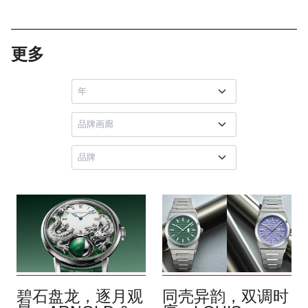
更多
碧石盘龙，逐月观
同壳异韵，双调时