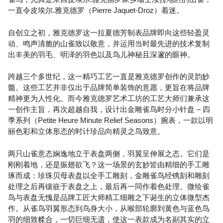
一直令皮埃尔.雅克德罗（Pierre Jaquet-Droz）着迷。
自创立之初，雅克德罗这一拉夏德芳制表品牌即向这些轻盈灵
动、鸣声清脆的山雀致以敬意，并运用当时最先进的技术复制
出丰美的羽毛、明泽的羽色以及鸟儿神秘且深邃的眼神。
跨越三个多世纪，这一精巧工艺一直是雅克德罗创作的灵韵妙
髓。这些工艺并非仅出于品牌简单装饰的意愿，更旨在将品牌
精神更为人性化。而今雅克德罗艺术工坊的工艺大师们兼承这
一创作主旨，再次超越自我，设计出金雕雀鸟时分小针盘 – 四
季系列（Petite Heure Minute Relief Seasons）腕表，一款以明
丽色彩和立体形态的时计珍品向精灵之鸟致意。
两只山雀意态娴逸地立于表盘两侧，羽翼呈伸展之态。它们是
刚刚着地，还是振翅欲飞？这一场景的玄妙皆由精细的手工雕
琢而成：珍珠贝母表盘以全手工雕刻，金雕雀鸟经镌刻和雕刻
处理之后再镶嵌于表盘之上，最后再一同作着色处理。微绘雀
鸟与表盘无愧是品牌工匠大师精工细雕之下诞生的立体微型杰
作。从雀鸟羽翼形态到鸟身大小，从喉部轮廓到黄色与蓝色鸟
羽的细致糅合，一切巨细无遗，使这一表款成为名副其实的立