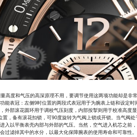
1”腕表测量高度和气压的高深原理不用，要调节使用这两项功能却是
功能表冠：左侧9时位置的两段式表冠用于为腕表上链和设定时
，外部滚花圆环用于调校气压刻度，内部按掣则用于校准高度显
位置，备有滚花扣锁，可90度旋转为气阀上锁或开锁。当气阀处
进入以平衡表壳内部与外部的气压。当然，空气进入机芯之前，
会过滤掉其中的水分，以最大化保障腕表的使用寿命和可靠性。