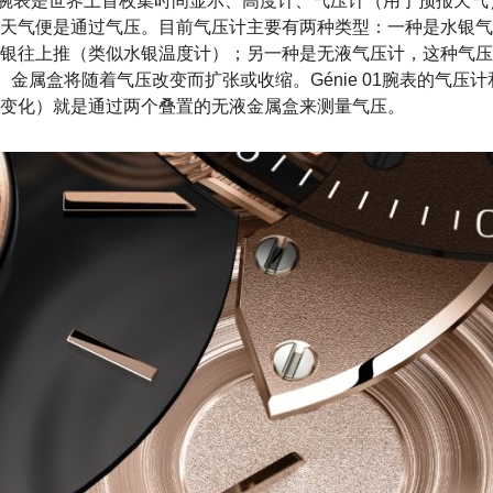
IE 01”腕表是世界上首枚集时间显示、高度计、气压计（用于预报
天气便是通过气压。目前气压计主要有两种类型：一种是水银气
银往上推（类似水银温度计）；另一种是无液气压计，这种气压
）金属盒将随着气压改变而扩张或收缩。Génie 01腕表的气压
变化）就是通过两个叠置的无液金属盒来测量气压。