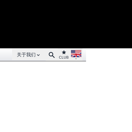
Open About menu
Open language menu
Club
Search
关于我们
CLUB