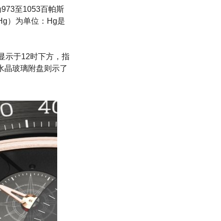
973至1053百帕斯
g）为单位：Hg是
针显示于12时下方，指
水晶玻璃附盘则示了