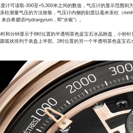
表的高度计可读取-300至+5,300米之间的数值，气压计的显示范围则为
汞柱测量气压的方法致敬，气压计内侧的刻度以毫米汞柱（mmH
自希腊语Hydrargyrum，即“水银”）。
腕表的小时和分钟显示于8时位置的半透明茶色蓝宝石水晶附盘，小秒
圆弧状排列于表盘上半部。2时位置的另一个半透明茶色蓝宝石