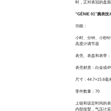
时，正对表冠的盘面
“GÉNIE 01”腕表
功能：
小时、分钟、小秒针
高度计调节器
表壳、表盘和表带：
表壳材质：白金或4
尺寸：44.7×15.6毫
零件数量：70
上链和设定时间的表
内部按掣，气压计采