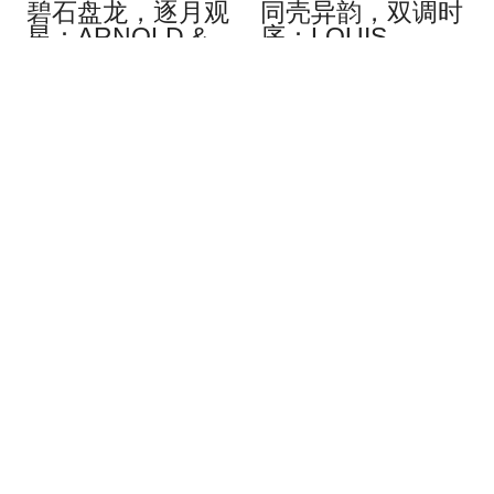
碧石盘龙，逐月观
同壳异韵，双调时
星：ARNOLD &
序：LOUIS
SON Luna Magna
ERARD 2340 全
Platinum Dragon
新色彩
Verdite
8月 2026
8月 2026
Louis Erard 为品牌首款一体
铂金表壳、白金雕刻龙身，
式链表腕表带来两款全新盘
以及绿纹石打造的基底：
面演绎：Mauve，以柔和光
Arnold & Son 为 Luna
泽与胶囊造型压纹塑造细腻
Magna 系列揭开全新篇章，
节奏；Forest，则透过水平
呈现一条盘旋于崭新硬质宝
波纹线条展现更深邃、更鲜
石表盘之上的雕刻巨龙。这
明的图像存在感。钛金属与
枚时计搭载于直径 44 毫米
不锈钢双材质一体式链表，
的表壳之中，不仅以其象征
纤薄自动机芯，精准比例。
内涵展现磅礴气势，更凭借
相同架构，不同性格。
丰富细腻的工艺演绎，融合
艺术表现与机械造诣。这款
限量 8 (…)