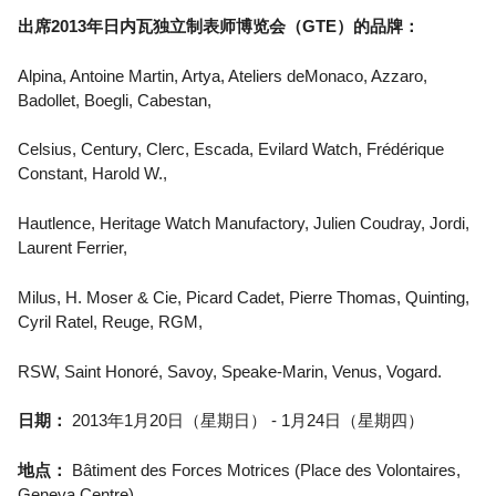
出席2013年日内瓦独立制表师博览会（GTE）的品牌：
Alpina, Antoine Martin, Artya, Ateliers deMonaco, Azzaro,
Badollet, Boegli, Cabestan,
Celsius, Century, Clerc, Escada, Evilard Watch, Frédérique
Constant, Harold W.,
Hautlence, Heritage Watch Manufactory, Julien Coudray, Jordi,
Laurent Ferrier,
Milus, H. Moser & Cie, Picard Cadet, Pierre Thomas, Quinting,
Cyril Ratel, Reuge, RGM,
RSW, Saint Honoré, Savoy, Speake-Marin, Venus, Vogard.
日期：
2013年1月20日（星期日） - 1月24日（星期四）
地点：
Bâtiment des Forces Motrices (Place des Volontaires,
Geneva Centre)