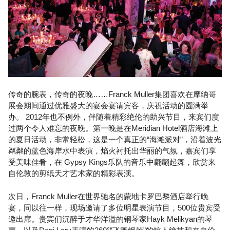
传奇的腕表，传奇的夜晚……Franck Muller集团喜欢在摩纳哥
展会期间通过优雅盛大的宴会宴请宾客，庆祝活动的圆满举
办。 2012年也不例外，伴随着精彩绝伦的助兴节目，来宾们度
过两个令人难忘的夜晚。第一晚是在Meridian Hotel酒店海滩上
的夏日活动，非常轻松，这是一个真正的“海滩派对”，沿着波光
粼粼的蓝色海岸水中表演，焰火衬托出华丽的气氛，嘉宾们享
受美味佳肴，在 Gypsy Kings乐队的音乐中翩翩起舞，欣赏来
自伦敦的剪纸天才艺术家的精彩表演。
次日，Franck Muller在世界驰名的蒙地卡罗巴黎酒店举行晚
宴，同以往一样，现场邀请了多位明星表演节目，500位贵宾受
邀出席。贵宾们沉醉于才华洋溢的钢琴家Hayk Melikyan的琴