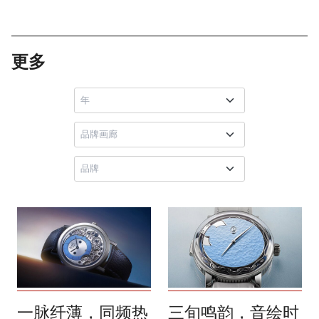
更多
一脉纤薄，同频热
三旬鸣韵，音绘时