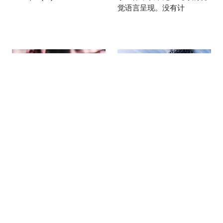
觉语言呈现。没有计
紫韵留声，时序回
釉烧琉璃蓝，腕藏
响：Glashütte
百年匠：SEIKO
Original Sixties
Presage Classic
Chronograph 年
有田烧腕表
度版
7月 2026
8月 2026
1881 年，服部金太郎
格拉苏蒂原创 (Glashütte
(Kintaro Hattori) 在东京银座
Original) 推出紫色的 Sixties
开设名为 "K. Hattori" 的店
Chronograph 年度版。表盘
铺，开启了今日 Seiko 的发