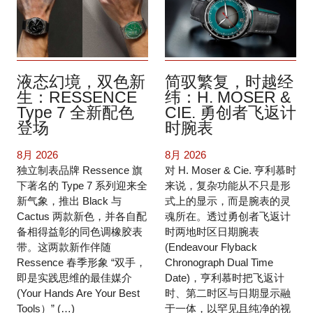
液态幻境，双色新
简驭繁复，时越经
生：RESSENCE
纬：H. MOSER &
Type 7 全新配色
CIE. 勇创者飞返计
登场
时腕表
8月 2026
8月 2026
独立制表品牌 Ressence 旗
对 H. Moser & Cie. 亨利慕时
下著名的 Type 7 系列迎来全
来说，复杂功能从不只是形
新气象，推出 Black 与
式上的显示，而是腕表的灵
Cactus 两款新色，并各自配
魂所在。透过勇创者飞返计
备相得益彰的同色调橡胶表
时两地时区日期腕表
带。这两款新作伴随
(Endeavour Flyback
Ressence 春季形象 “双手，
Chronograph Dual Time
即是实践思维的最佳媒介
Date)，亨利慕时把飞返计
(Your Hands Are Your Best
时、第二时区与日期显示融
Tools）” (…)
于一体，以罕见且纯净的视