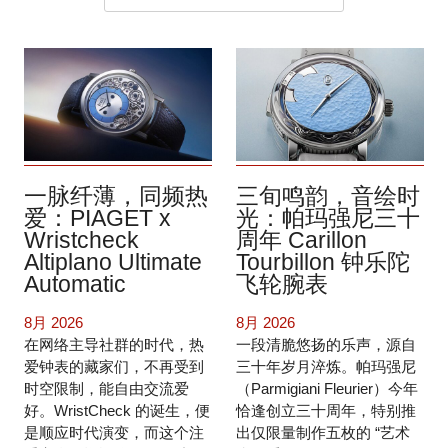
一脉纤薄，同频热
三旬鸣韵，音绘时
爱：PIAGET x
光：帕玛强尼三十
Wristcheck
周年 Carillon
Altiplano Ultimate
Tourbillon 钟乐陀
Automatic
飞轮腕表
8月 2026
8月 2026
在网络主导社群的时代，热
一段清脆悠扬的乐声，源自
爱钟表的藏家们，不再受到
三十年岁月淬炼。帕玛强尼
时空限制，能自由交流爱
（Parmigiani Fleurier）今年
好。WristCheck 的诞生，便
恰逢创立三十周年，特别推
是顺应时代演变，而这个注
出仅限量制作五枚的 “艺术