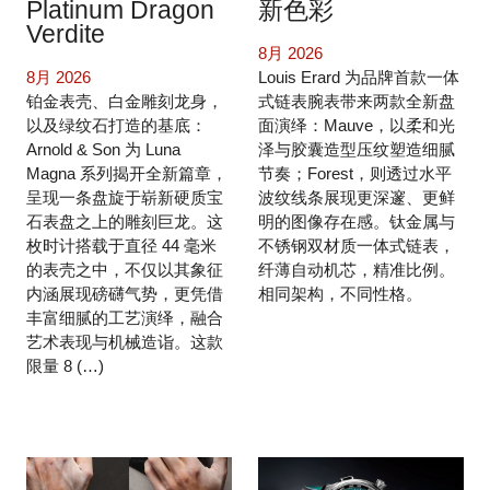
Platinum Dragon
新色彩
Verdite
8月 2026
8月 2026
Louis Erard 为品牌首款一体
铂金表壳、白金雕刻龙身，
式链表腕表带来两款全新盘
以及绿纹石打造的基底：
面演绎：Mauve，以柔和光
Arnold & Son 为 Luna
泽与胶囊造型压纹塑造细腻
Magna 系列揭开全新篇章，
节奏；Forest，则透过水平
呈现一条盘旋于崭新硬质宝
波纹线条展现更深邃、更鲜
石表盘之上的雕刻巨龙。这
明的图像存在感。钛金属与
枚时计搭载于直径 44 毫米
不锈钢双材质一体式链表，
的表壳之中，不仅以其象征
纤薄自动机芯，精准比例。
内涵展现磅礴气势，更凭借
相同架构，不同性格。
丰富细腻的工艺演绎，融合
艺术表现与机械造诣。这款
限量 8 (…)