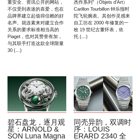
重安全、资讯公开的网站，
杰作系列”（Objets d’Art）
不仅受到表迷的喜爱，也在
Carillon Tourbillon 钟乐报时
品牌界建立起值得信赖的好
陀飞轮腕表。其创作灵感来
名声。就连素来对建立合作
自工坊在 2000 年修复的一
关系的要求标准相当高的
枚 19 世纪古董怀表，依
Piaget，也对其赞誉有加，
托 (…)
与其联手打造这款全球限量
30 (…)
碧石盘龙，逐月观
同壳异韵，双调时
星：ARNOLD &
序：LOUIS
SON Luna Magna
ERARD 2340 全