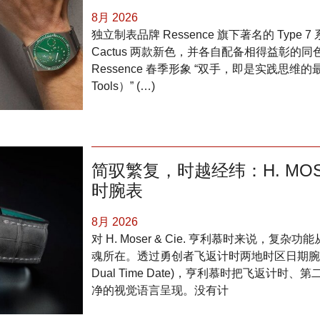
8月 2026
独立制表品牌 Ressence 旗下著名的 Type 
Cactus 两款新色，并各自配备相得益彰的
Ressence 春季形象 “双手，即是实践思维的最佳媒介 (
Tools）” (…)
简驭繁复，时越经纬：H. MOSE
时腕表
8月 2026
对 H. Moser & Cie. 亨利慕时来说，
魂所在。透过勇创者飞返计时两地时区日期腕表 (Endea
Dual Time Date)，亨利慕时把飞返计
净的视觉语言呈现。没有计