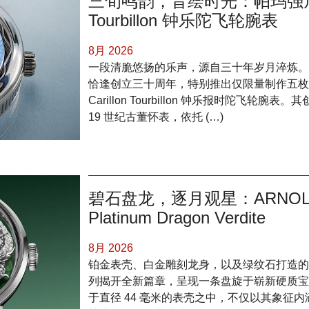
三旬鸣韵，音绘时光：帕玛强尼三十
Tourbillon 钟乐陀飞轮腕表
8月 2026
一段清脆悠扬的乐声，源自三十年岁月淬炼。帕玛强尼（
恰逢创立三十周年，特别推出仅限量制作五枚的 “艺术
Carillon Tourbillon 钟乐报时陀飞轮腕
19 世纪古董怀表，依托 (…)
碧石盘龙，逐月观星：ARNOLD &
Platinum Dragon Verdite
8月 2026
铂金表壳、白金雕刻龙身，以及绿纹石打造的基底：Arn
列揭开全新篇章，呈现一条盘旋于崭新硬质宝
于直径 44 毫米的表壳之中，不仅以其象征