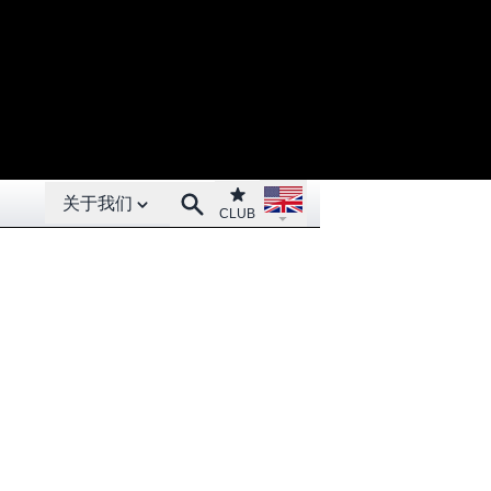
Open About menu
Open language menu
Club
Search
关于我们
CLUB