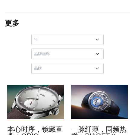
更多
本心时序，镜藏童
一脉纤薄，同频热