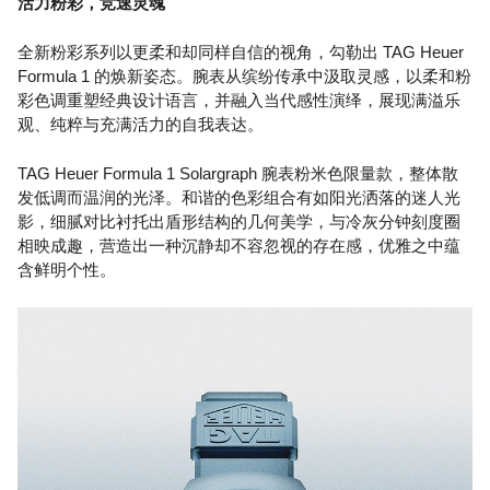
活力粉彩，竞速灵魂
全新粉彩系列以更柔和却同样自信的视角，勾勒出 TAG Heuer
Formula 1 的焕新姿态。腕表从缤纷传承中汲取灵感，以柔和粉
彩色调重塑经典设计语言，并融入当代感性演绎，展现满溢乐
观、纯粹与充满活力的自我表达。
TAG Heuer Formula 1 Solargraph 腕表粉米色限量款，整体散
发低调而温润的光泽。和谐的色彩组合有如阳光洒落的迷人光
影，细腻对比衬托出盾形结构的几何美学，与冷灰分钟刻度圈
相映成趣，营造出一种沉静却不容忽视的存在感，优雅之中蕴
含鲜明个性。