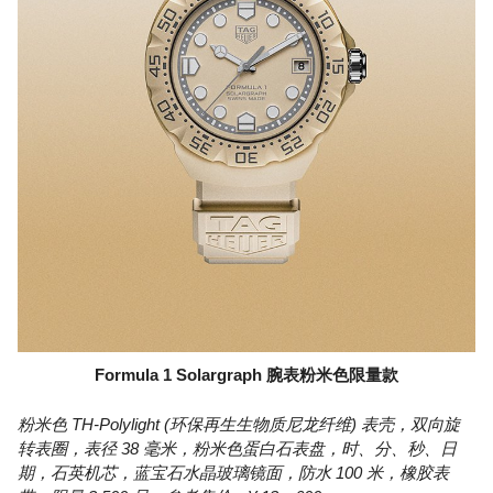
Formula 1 Solargraph 腕表粉米色限量款
粉米色 TH-Polylight (环保再生生物质尼龙纤维) 表壳，双向旋
转表圈，表径 38 毫米，粉米色蛋白石表盘，时、分、秒、日
期，石英机芯，蓝宝石水晶玻璃镜面，防水 100 米，橡胶表