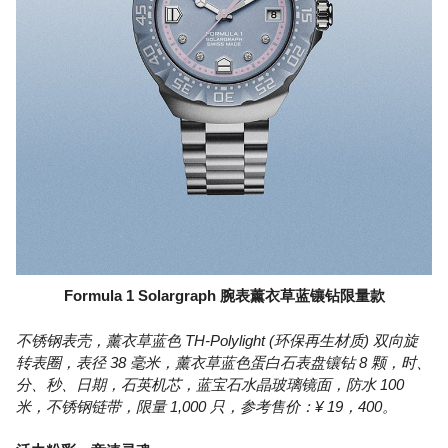
Formula 1 Solargraph 腕表薰衣草蓝镶钻限量款
不锈钢表壳，薰衣草蓝色 TH-Polylight (环保再生材质) 双向旋
转表圈，表径 38 毫米，薰衣草蓝色蛋白石表盘镶钻 8 颗，时、
分、秒、日期，石英机芯，蓝宝石水晶玻璃镜面，防水 100
米，不锈钢链带，限量 1,000 只，参考售价：¥ 19，400。