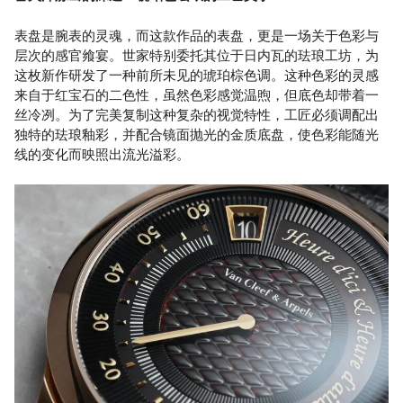
表盘是腕表的灵魂，而这款作品的表盘，更是一场关于色彩与
层次的感官飨宴。世家特别委托其位于日内瓦的珐琅工坊，为
这枚新作研发了一种前所未见的琥珀棕色调。这种色彩的灵感
来自于红宝石的二色性，虽然色彩感觉温煦，但底色却带着一
丝冷冽。为了完美复制这种复杂的视觉特性，工匠必须调配出
独特的珐琅釉彩，并配合镜面抛光的金质底盘，使色彩能随光
线的变化而映照出流光溢彩。