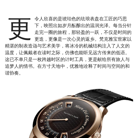
更
令人欣喜的是琥珀色的珐琅表盘在工匠的巧思
下，映照出如岁月酝酿出的温润光泽。每当分针
走完一圈的旅程，那轻盈的一跃，不仅是时间的
更迭，更像是一次心灵的返乡。梵克雅宝世家以
精湛的制表造诣与艺术美学，将冰冷的机械结构注入了人文的
温度，让佩戴者在读时之际，仿佛也能听见远方传来的低语。
这已不单只是一枚跨越时区的计时工具，更是献给所有旅人与
追梦人的情书。在方寸天地中，优雅地诠释了时间与空间的和
谐协奏。