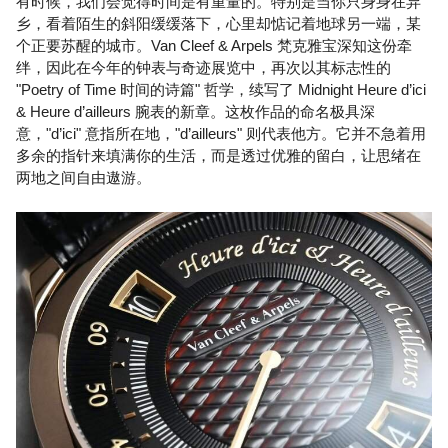
有时候，我们会觉得时间是有重量的。特别是当你只身身在异
乡，看着陌生的斜阳缓缓落下，心里却惦记着地球另一端，某
个正要苏醒的城市。Van Cleef & Arpels 梵克雅宝深知这份牵
绊，因此在今年的钟表与奇迹展览中，再次以其标志性的
"Poetry of Time 时间的诗篇" 哲学，续写了 Midnight Heure d’ici
& Heure d’ailleurs 腕表的新章。这枚作品的命名极具深
意，"d’ici" 意指所在地，"d’ailleurs" 则代表他方。它并不急着用
多余的指针来填满你的生活，而是透过优雅的留白，让思绪在
两地之间自由遨游。