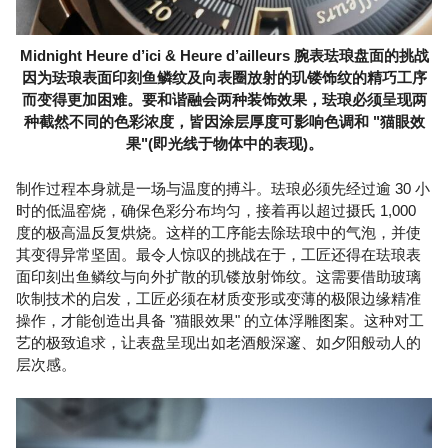
Midnight Heure d’ici & Heure d’ailleurs 腕表珐琅盘面的挑战
因为珐琅表面印刻鱼鳞纹及向表圈放射的玑镂饰纹的精巧工序
而变得更加困难。要和谐融会两种装饰效果，珐琅必须呈现两
种截然不同的色彩浓度，皆因涂层厚度可影响色调和 "猫眼效
果"(即光线于物体中的表现)。
制作过程本身就是一场与温度的搏斗。珐琅必须先经过逾 30 小
时的低温窑烧，确保色彩分布均匀，接着再以超过摄氏 1,000
度的极高温反复烘烧。这样的工序能去除珐琅中的气泡，并使
其变得异常坚固。最令人惊叹的挑战在于，工匠还得在珐琅表
面印刻出鱼鳞纹与向外扩散的玑镂放射饰纹。这需要借助玻璃
吹制技术的启发，工匠必须在材质变形或变薄的极限边缘精准
操作，才能创造出具备 "猫眼效果" 的立体浮雕图案。这种对工
艺的极致追求，让表盘呈现出如老酒般深邃、如夕阳般动人的
层次感。