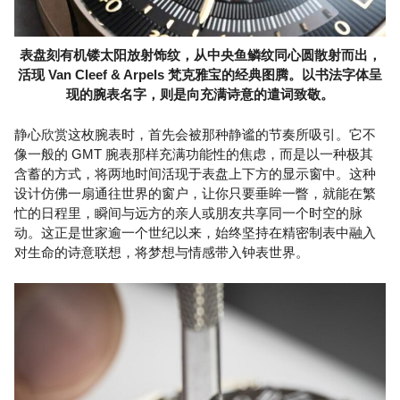
表盘刻有机镂太阳放射饰纹，从中央鱼鳞纹同心圆散射而出，
活现 Van Cleef & Arpels 梵克雅宝的经典图腾。以书法字体呈
现的腕表名字，则是向充满诗意的遣词致敬。
静心欣赏这枚腕表时，首先会被那种静谧的节奏所吸引。它不
像一般的 GMT 腕表那样充满功能性的焦虑，而是以一种极其
含蓄的方式，将两地时间活现于表盘上下方的显示窗中。这种
设计仿佛一扇通往世界的窗户，让你只要垂眸一瞥，就能在繁
忙的日程里，瞬间与远方的亲人或朋友共享同一个时空的脉
动。这正是世家逾一个世纪以来，始终坚持在精密制表中融入
对生命的诗意联想，将梦想与情感带入钟表世界。