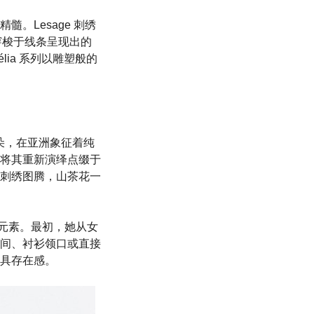
。Lesage 刺绣
穿梭于线条呈现出的
lia 系列以雕塑般的
花朵，在亚洲象征着纯
将其重新演绎点缀于
刺绣图腾，山茶花一
性元素。最初，她从女
间、衬衫领口或直接
具存在感。