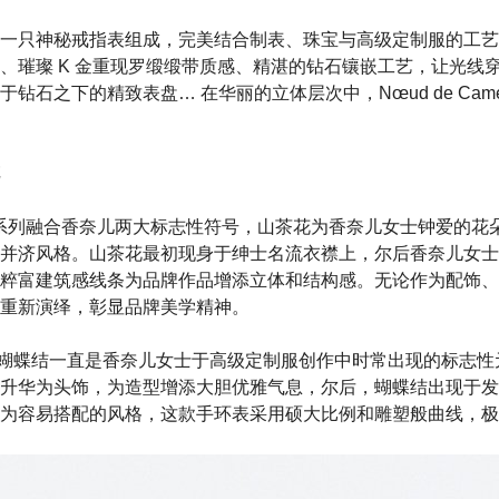
一只神秘戒指表组成，完美结合制表、珠宝与高级定制服的工艺精髓
、璀璨 K 金重现罗缎缎带质感、精湛的钻石镶嵌工艺，让光线
钻石之下的精致表盘… 在华丽的立体层次中，Nœud de Camé
mélia 系列融合香奈儿两大标志性符号，山茶花为香奈儿女士钟爱的
并济风格。山茶花最初现身于绅士名流衣襟上，尔后香奈儿女士
粹富建筑感线条为品牌作品增添立体和结构感。无论作为配饰、
重新演绎，彰显品牌美学精神。
初期，蝴蝶结一直是香奈儿女士于高级定制服创作中时常出现的标志
升华为头饰，为造型增添大胆优雅气息，尔后，蝴蝶结出现于发
为容易搭配的风格，这款手环表采用硕大比例和雕塑般曲线，极