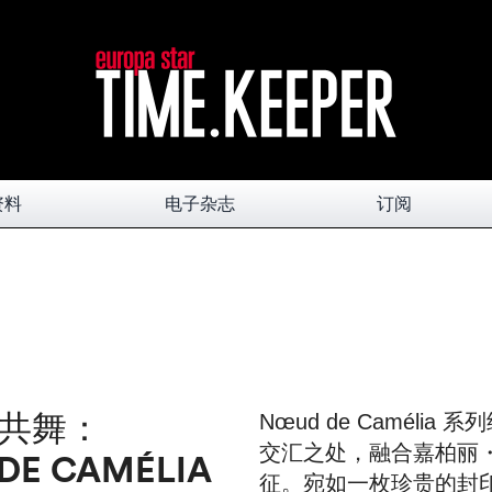
资料
电子杂志
订阅
共舞：
Nœud de Caméli
交汇之处，融合嘉柏丽
DE CAMÉLIA
征。宛如一枚珍贵的封