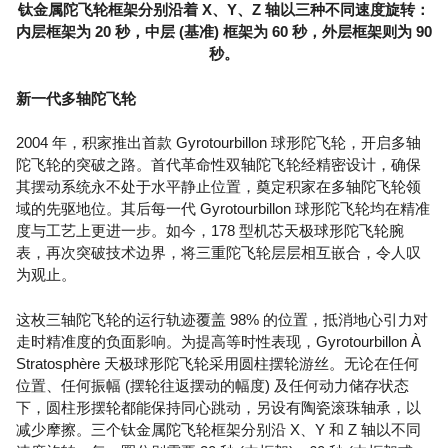
钛金属陀飞轮框架分别沿着 X、Y、Z 轴以三种不同速度旋转：
内层框架为 20 秒，中层 (基准) 框架为 60 秒，外层框架则为 90
秒。
新一代多轴陀飞轮
2004 年，积家推出首款 Gyrotourbillon 球形陀飞轮，开启多轴
陀飞轮的突破之路。首代革命性双轴陀飞轮经精密设计，确保
其摆动系统永不处于水平静止位置，奠定积家在多轴陀飞轮领
域的先驱地位。其后每一代 Gyrotourbillon 球形陀飞轮均在精准
度与工艺上更进一步。如今，178 型机芯天极球形陀飞轮腕
表，再次突破技术边界，将三重陀飞轮层层相互嵌合，令人叹
为观止。
这枚三轴陀飞轮的运行轨迹覆盖 98% 的位置，抵消地心引力对
走时精准度的负面影响。为提高等时性表现，Gyrotourbillon À
Stratosphère 天极球形陀飞轮采用圆柱摆轮游丝。无论在任何
位置、任何振幅 (摆轮往返摆动的幅度) 及任何动力储存状态
下，圆柱形摆轮都能保持同心跳动，另设有陶瓷滚珠轴承，以
减少摩擦。三个钛金属陀飞轮框架分别沿 X、Y 和 Z 轴以不同