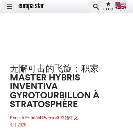
Open la
Club
Search
Open main menu
CLUB
无懈可击的飞旋：积家
MASTER HYBRIS
INVENTIVA
GYROTOURBILLON À
STRATOSPHÈRE
English
Español
Pусский
簡體中文
6月 2026