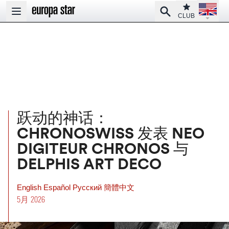
Open la
Club
Search
Open main menu
CLUB
跃动的神话：
CHRONOSWISS 发表 NEO
DIGITEUR CHRONOS 与
DELPHIS ART DECO
English
Español
Pусский
簡體中文
5月 2026