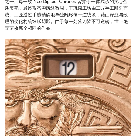
之一。每一枚 Neo Digiteur Chronos 皆始于一体成形的实心金
质表壳，最终形态需历经数周，于琉森工坊由工匠手工雕刻而
成。工匠透过手感精确地单独雕琢每一道线条，藉由深浅与纹
理的变化构筑细腻阴影。由于每一处落刀皆不可逆转，世上绝
无两枚完全相同的作品。