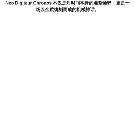
Neo Digiteur Chronos 不仅是对时间本身的雕塑诠释，更是一
场以金质镌刻而成的机械神话。
DELPHIS ART DECO
Delphis Art Deco 以 1920 年代 "咆哮年代" 为灵感，重新诠释
Chronoswiss 最具代表性的复杂功能之一。其跳时显示、逆跳
分钟与小秒盘，在精密建构的表盘上，共同交织出充满动态美
感的显时配置。